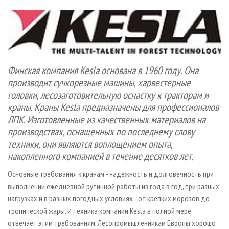
СУШКА ДРЕВЕСИНЫ
ПЕРСОНЫ
КОНТАКТЫ
РЕКЛАМА
ПРОИЗВОДСТВО ДРЕВЕСНЫХ ПЛИТ
МОБИЛЬНЫЕ ВЫСТАВКИ
РЕКЛАМА НА САЙТЕ
ДЕРЕВЯННОЕ ДОМОСТРОЕНИЕ
ОФИЦИАЛЬНЫЕ ДЕЛЕГАЦИИ
ПРОИЗВОДСТВО МЕБЕЛИ
ПРИОРИТЕТНЫЕ ИНВЕСТПРОЕКТЫ
Финская компания Kesla основана в 1960 году. Она
БИОЭНЕРГЕТИКА
RUSSIAN FORESTRY REVIEW
производит сучкорезные машины, харвестерные
ЦБП
ГАЗЕТА ЛЕСПРОМФОРУМ
головки, лесозаготовительную оснастку к тракторам и
краны. Краны Kesla предназначены для профессионалов
ИНСТРУМЕНТ И МАТЕРИАЛЫ
БИБЛИОТЕКА СПЕЦИАЛИСТА
ЛПК. Изготовленные из качественных материалов на
производствах, оснащенных по последнему слову
техники, они являются воплощением опыта,
накопленного компанией в течение десятков лет.
Основные требования к кранам - надежность и долговечность при
выполнении ежедневной рутинной работы из года в год, при разных
нагрузках и в разных погодных условиях - от крепких морозов до
тропической жары. И техника компании Kesla в полной мере
отвечает этим требованиям. Лесопромышленникам Европы хорошо