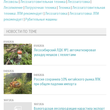
Лесовозы
|
Лесозаготовительная техника
|
Лесозаготовка
|
Лесопиление
|
Погрузочная техника
|
Техника
|
Лесозаготовительная
техника: ЛПИ рекомендует
|
Лесозаготовка
|
Лесозаготовка: ЛПИ
рекомендует
|
Рубительные машины
НОВОСТИ ПО ТЕМЕ
05.08.2026
05.08.2026
Лесосибирский ЛДК №1 автоматизировал
укладку мешков с пеллетами
04.08.2026
04.08.2026
Россия сохранила 10% китайского рынка ЛПК
при общем падении импорта
30.07.2026
30.07.2026
Вологодская лесопродукция нарастила экспорт