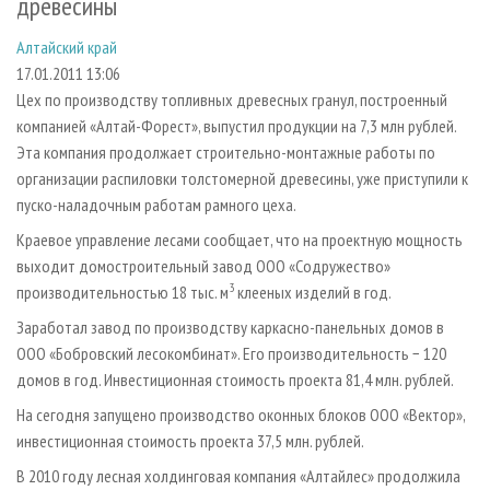
древесины
СУШКА ДРЕВЕСИНЫ
ПЕРСОНЫ
КОНТАКТЫ
РЕКЛАМА
Алтайский край
ПРОИЗВОДСТВО ДРЕВЕСНЫХ ПЛИТ
МОБИЛЬНЫЕ ВЫСТАВКИ
РЕКЛАМА НА САЙТЕ
17.01.2011 13:06
ДЕРЕВЯННОЕ ДОМОСТРОЕНИЕ
ОФИЦИАЛЬНЫЕ ДЕЛЕГАЦИИ
Цех по производству топливных древесных гранул, построенный
ПРОИЗВОДСТВО МЕБЕЛИ
ПРИОРИТЕТНЫЕ ИНВЕСТПРОЕКТЫ
компанией «Алтай-Форест», выпустил продукции на 7,3 млн рублей.
Эта компания продолжает строительно-монтажные работы по
БИОЭНЕРГЕТИКА
RUSSIAN FORESTRY REVIEW
организации распиловки толстомерной древесины, уже приступили к
ЦБП
ГАЗЕТА ЛЕСПРОМФОРУМ
пуско-наладочным работам рамного цеха.
ИНСТРУМЕНТ И МАТЕРИАЛЫ
БИБЛИОТЕКА СПЕЦИАЛИСТА
Краевое управление лесами сообщает, что на проектную мощность
выходит домостроительный завод ООО «Содружество»
3
производительностью 18 тыс. м
клееных изделий в год.
Заработал завод по производству каркасно-панельных домов в
ООО «Бобровский лесокомбинат». Его производительность − 120
домов в год. Инвестиционная стоимость проекта 81,4 млн. рублей.
На сегодня запущено производство оконных блоков ООО «Вектор»,
инвестиционная стоимость проекта 37,5 млн. рублей.
В 2010 году лесная холдинговая компания «Алтайлес» продолжила