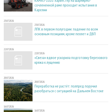
КАМАЗ-1010: харвестер на шарнирно-
сочлененной раме проходит испытания в
Карелии
23.07.2026
23.07.2026
ЛПК в первом полугодии: падение по всем
основным позициям, кроме пеллет и ДВП
22.07.2026
22.07.2026
«Свеза» вдвое ускорила подготовку березового
кряжа к лущению
20.07.2026
20.07.2026
Переработка не растёт: полпред поручил
разобраться с ситуацией на Дальнем Востоке
16.07.2026
16.07.2026