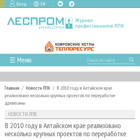
Вход
EN
☰ Меню
ГЛАВНАЯ
РУБРИКИ И ТЕМЫ
Главная
Новости ЛПК
В 2010 году в Алтайском крае
РУБРИКИ ЖУРНАЛА
НОВОСТИ
реализовано несколько крупных проектов по переработке
ЛЕСНОЕ ХОЗЯЙСТВО
КАЛЕНДАРЬ СОБЫТИЙ
древесины
ПРОЕКТЫ ЛПИ
ЛЕСОЗАГОТОВКА
НОВОСТИ ЛПК
АНАЛИТИКА
НОВОСТИ ЛПК
АРХИВ
ЛЕСОПИЛЕНИЕ
НОВОСТИ ЖУРНАЛА
ПРЕДПРИЯТИЯ ЛПК
АРХИВ ЖУРНАЛОВ
В 2010 году в Алтайском крае реализовано
О ЖУРНАЛЕ
несколько крупных проектов по переработке
ДЕРЕВООБРАБОТКА
НОВОСТИ КОМПАНИЙ
ЛЕСНЫЕ РЕГИОНЫ РОССИИ
СТАТЬИ
ПОДПИСКА
РЕКЛАМОДАТЕЛЯМ