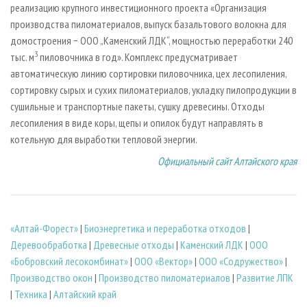
реализацию крупного инвестиционного проекта «Организация
производства пиломатериалов, выпуск базальтового волокна для
домостроения − ООО „Каменский ЛДК“, мощностью переработки 240
3
тыс. м
пиловочника в год». Комплекс предусматривает
автоматическую линию сортировки пиловочника, цех лесопиления,
сортировку сырых и сухих пиломатериалов, укладку пилопродукции в
сушильные и транспортные пакеты, сушку древесины. Отходы
лесопиления в виде коры, щепы и опилок будут направлять в
котельную для выработки тепловой энергии.
Официальный сайт Алтайского края
«Алтай-Форест»
|
Биoэнергетика и переработка отходов
|
Деревообработка
|
Древесные отходы
|
Каменский ЛДК
|
ООО
«Бобровский лесокомбинат»
|
ООО «Вектор»
|
ООО «Содружество»
|
Производство окон
|
Производство пиломатериалов
|
Развитие ЛПК
|
Техника
|
Алтайский край