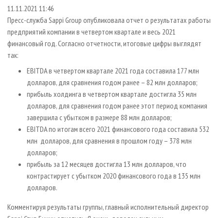
СУШКА ДРЕВЕСИНЫ
ПЕРСОНЫ
КОНТАКТЫ
РЕКЛАМА
11.11.2021 11:46
Пресс-служба Sappi Group опубликовала отчет о результатах работы
ПРОИЗВОДСТВО ДРЕВЕСНЫХ ПЛИТ
МОБИЛЬНЫЕ ВЫСТАВКИ
РЕКЛАМА НА САЙТЕ
предприятий компании в четвертом квартале и весь 2021
ДЕРЕВЯННОЕ ДОМОСТРОЕНИЕ
ОФИЦИАЛЬНЫЕ ДЕЛЕГАЦИИ
финансовый год. Согласно отчетности, итоговые цифры выглядят
ПРОИЗВОДСТВО МЕБЕЛИ
так:
ПРИОРИТЕТНЫЕ ИНВЕСТПРОЕКТЫ
БИОЭНЕРГЕТИКА
EBITDA в четвертом квартале 2021 года составила 177 млн
RUSSIAN FORESTRY REVIEW
долларов, для сравнения годом ранее – 82 млн долларов;
ЦБП
ГАЗЕТА ЛЕСПРОМФОРУМ
прибыль холдинга в четвертом квартале достигла 35 млн
ИНСТРУМЕНТ И МАТЕРИАЛЫ
БИБЛИОТЕКА СПЕЦИАЛИСТА
долларов, для сравнения годом ранее этот период компания
завершила с убытком в размере 88 млн долларов;
EBITDA по итогам всего 2021 финансового года составила 532
млн долларов, для сравнения в прошлом году – 378 млн
долларов;
прибыль за 12 месяцев достигла 13 млн долларов, что
контрастирует с убытком 2020 финансового года в 135 млн
долларов.
Комментируя результаты группы, главный исполнительный директор