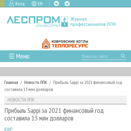
Вход
EN
☰ Меню
ГЛАВНАЯ
РУБРИКИ И ТЕМЫ
Главная
Новости ЛПК
Прибыль Sappi за 2021 финансовый год
РУБРИКИ ЖУРНАЛА
НОВОСТИ
составила 13 млн долларов
ЛЕСНОЕ ХОЗЯЙСТВО
КАЛЕНДАРЬ СОБЫТИЙ
ПРОЕКТЫ ЛПИ
НОВОСТИ ЛПК
ЛЕСОЗАГОТОВКА
НОВОСТИ ЛПК
АНАЛИТИКА
АРХИВ
Прибыль Sappi за 2021 финансовый год
ЛЕСОПИЛЕНИЕ
НОВОСТИ ЖУРНАЛА
ПРЕДПРИЯТИЯ ЛПК
АРХИВ ЖУРНАЛОВ
составила 13 млн долларов
О ЖУРНАЛЕ
ДЕРЕВООБРАБОТКА
НОВОСТИ КОМПАНИЙ
ЛЕСНЫЕ РЕГИОНЫ РОССИИ
СТАТЬИ
ПОДПИСКА
РЕКЛАМОДАТЕЛЯМ
ЮАР