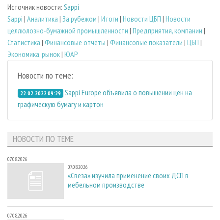
Источник новости:
Sappi
Sappi
|
Аналитика
|
За рубежом
|
Итоги
|
Новости ЦБП
|
Новости
целлюлозно-бумажной промышленности
|
Предприятия, компании
|
Статистика
|
Финансовые отчеты
|
Финансовые показатели
|
ЦБП
|
Экономика, рынок
|
ЮАР
Новости по теме:
Sappi Europe объявила о повышении цен на
22.02.2022 09:29
графическую бумагу и картон
НОВОСТИ ПО ТЕМЕ
07.08.2026
07.08.2026
«Свеза» изучила применение своих ДСП в
мебельном производстве
07.08.2026