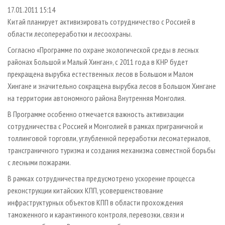
СУШКА ДРЕВЕСИНЫ
ПЕРСОНЫ
КОНТАКТЫ
РЕКЛАМА
17.01.2011 15:14
Китай планирует активизировать сотрудничество с Россией в
ПРОИЗВОДСТВО ДРЕВЕСНЫХ ПЛИТ
МОБИЛЬНЫЕ ВЫСТАВКИ
РЕКЛАМА НА САЙТЕ
области лесопереработки и лесоохраны.
ДЕРЕВЯННОЕ ДОМОСТРОЕНИЕ
ОФИЦИАЛЬНЫЕ ДЕЛЕГАЦИИ
Согласно «Программе по охране экологической среды в лесных
ПРОИЗВОДСТВО МЕБЕЛИ
ПРИОРИТЕТНЫЕ ИНВЕСТПРОЕКТЫ
районах Большой и Малый Хинган», с 2011 года в КНР будет
БИОЭНЕРГЕТИКА
RUSSIAN FORESTRY REVIEW
прекращена вырубка естественных лесов в Большом и Малом
Хингане и значительно сокращена вырубка лесов в Большом Хингане
ЦБП
ГАЗЕТА ЛЕСПРОМФОРУМ
на территории автономного района Внутренняя Монголия.
ИНСТРУМЕНТ И МАТЕРИАЛЫ
БИБЛИОТЕКА СПЕЦИАЛИСТА
В Программе особенно отмечается важность активизации
сотрудничества с Россией и Монголией в рамках приграничной и
толлинговой торговли, углубленной переработки лесоматериалов,
трансграничного туризма и создания механизма совместной борьбы
с лесными пожарами.
В рамках сотрудничества предусмотрено ускорение процесса
реконструкции китайских КПП, усовершенствование
инфраструктурных объектов КПП в области прохождения
таможенного и карантинного контроля, перевозки, связи и