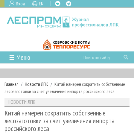
Вход
EN
☰ Меню
ГЛАВНАЯ
РУБРИКИ И ТЕМЫ
Главная
Новости ЛПК
Китай намерен сократить собственные
РУБРИКИ ЖУРНАЛА
НОВОСТИ
лесозаготовки за счет увеличения импорта российского леса
ЛЕСНОЕ ХОЗЯЙСТВО
КАЛЕНДАРЬ СОБЫТИЙ
ПРОЕКТЫ ЛПИ
НОВОСТИ ЛПК
ЛЕСОЗАГОТОВКА
НОВОСТИ ЛПК
АНАЛИТИКА
АРХИВ
Китай намерен сократить собственные
ЛЕСОПИЛЕНИЕ
НОВОСТИ ЖУРНАЛА
ПРЕДПРИЯТИЯ ЛПК
АРХИВ ЖУРНАЛОВ
лесозаготовки за счет увеличения импорта
О ЖУРНАЛЕ
российского леса
ДЕРЕВООБРАБОТКА
НОВОСТИ КОМПАНИЙ
ЛЕСНЫЕ РЕГИОНЫ РОССИИ
СТАТЬИ
ПОДПИСКА
РЕКЛАМОДАТЕЛЯМ