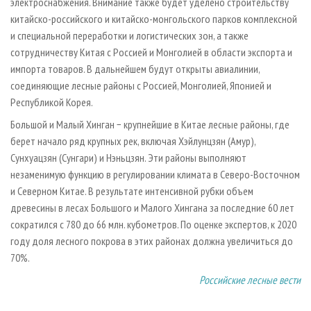
электроснабжения. Внимание также будет уделено строительству
китайско-российского и китайско-монгольского парков комплексной
и специальной переработки и логистических зон, а также
сотрудничеству Китая с Россией и Монголией в области экспорта и
импорта товаров. В дальнейшем будут открыты авиалинии,
соединяющие лесные районы с Россией, Монголией, Японией и
Республикой Корея.
Большой и Малый Хинган − крупнейшие в Китае лесные районы, где
берет начало ряд крупных рек, включая Хэйлунцзян (Амур),
Сунхуацзян (Сунгари) и Нэньцзян. Эти районы выполняют
незаменимую функцию в регулировании климата в Северо-Восточном
и Северном Китае. В результате интенсивной рубки объем
древесины в лесах Большого и Малого Хингана за последние 60 лет
сократился с 780 до 66 млн. кубометров. По оценке экспертов, к 2020
году доля лесного покрова в этих районах должна увеличиться до
70%.
Российские лесные вести