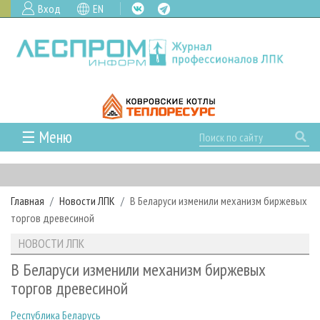
Вход
EN
☰ Меню
ГЛАВНАЯ
РУБРИКИ И ТЕМЫ
Главная
Новости ЛПК
В Беларуси изменили механизм биржевых
РУБРИКИ ЖУРНАЛА
НОВОСТИ
торгов древесиной
ЛЕСНОЕ ХОЗЯЙСТВО
КАЛЕНДАРЬ СОБЫТИЙ
ПРОЕКТЫ ЛПИ
НОВОСТИ ЛПК
ЛЕСОЗАГОТОВКА
НОВОСТИ ЛПК
АНАЛИТИКА
АРХИВ
В Беларуси изменили механизм биржевых
ЛЕСОПИЛЕНИЕ
НОВОСТИ ЖУРНАЛА
ПРЕДПРИЯТИЯ ЛПК
АРХИВ ЖУРНАЛОВ
торгов древесиной
О ЖУРНАЛЕ
ДЕРЕВООБРАБОТКА
НОВОСТИ КОМПАНИЙ
ЛЕСНЫЕ РЕГИОНЫ РОССИИ
СТАТЬИ
ПОДПИСКА
РЕКЛАМОДАТЕЛЯМ
Республика Беларусь