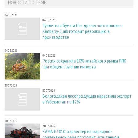
НОВОСТИ ПО ТЕМЕ
04.08.2026
04.08.2026
Туалетная бумага без древесного волокна:
Kimberly-Clark готовит революцию в
производстве
04.08.2026
04.08.2026
Россия сохранила 10% китайского рынка ЛПК
при общем падении импорта
30.07.2026
30.07.2026
Вологодская лесопродукция нарастила экспорт
в Узбекистан на 12%
28.07.2026
28.07.2026
КАМАЗ-1010: харвестер на шарнирно-
сочлененной раме проходит испытания в