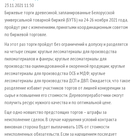
СУШКА ДРЕВЕСИНЫ
ПЕРСОНЫ
КОНТАКТЫ
РЕКЛАМА
23.11.2021 11:50
Биржевые торги древесиной, запланированные Белорусской
ПРОИЗВОДСТВО ДРЕВЕСНЫХ ПЛИТ
МОБИЛЬНЫЕ ВЫСТАВКИ
РЕКЛАМА НА САЙТЕ
универсальной товарной биржей (БУТБ) на 24-26 ноября 2021 года,
ДЕРЕВЯННОЕ ДОМОСТРОЕНИЕ
ОФИЦИАЛЬНЫЕ ДЕЛЕГАЦИИ
пройдут уже с изменениями, принятыми координационным советом
ПРОИЗВОДСТВО МЕБЕЛИ
по биржевой торговле.
ПРИОРИТЕТНЫЕ ИНВЕСТПРОЕКТЫ
БИОЭНЕРГЕТИКА
На этот раз торги пройдут без ограничений к допуску и разделятся
RUSSIAN FORESTRY REVIEW
на четыре секции: круглые лесоматериалы для производства
ЦБП
ГАЗЕТА ЛЕСПРОМФОРУМ
пиломатериалов и фанеры; круглые лесоматериалы для
ИНСТРУМЕНТ И МАТЕРИАЛЫ
БИБЛИОТЕКА СПЕЦИАЛИСТА
производства оцилиндрованной и окоренной продукции; круглые
лесоматериалы для производства ОСБ и МДФ; круглые
лесоматериалы для производства ДСП и ДВП. Ожидается, что такое
разделение избавит участников торгов от лишней конкуренции за
сырье и повышения его стоимости. Деревопереработчики смогут
получить ресурс нужного качества и по оптимальной цене.
Еще одно новшество предстоящих торгов – штрафы за
неисполнение сделок. В случае нарушения условий контракта
виновная сторона будет выплачивать 10% от стоимости
неисполненных обязательств. Если за нарушением последует