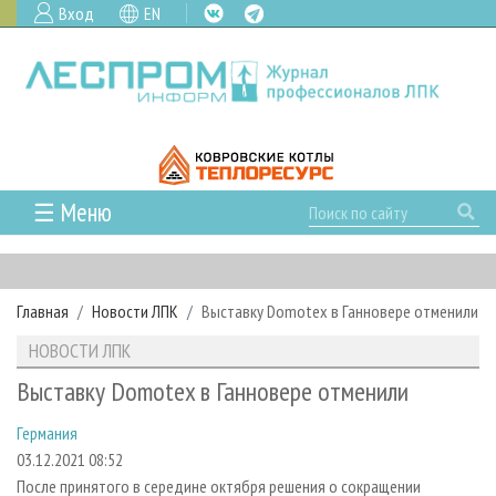
Вход
EN
☰ Меню
ГЛАВНАЯ
РУБРИКИ И ТЕМЫ
Главная
Новости ЛПК
Выставку Domotex в Ганновере отменили
РУБРИКИ ЖУРНАЛА
НОВОСТИ
НОВОСТИ ЛПК
ЛЕСНОЕ ХОЗЯЙСТВО
КАЛЕНДАРЬ СОБЫТИЙ
ПРОЕКТЫ ЛПИ
Выставку Domotex в Ганновере отменили
ЛЕСОЗАГОТОВКА
НОВОСТИ ЛПК
АНАЛИТИКА
АРХИВ
Германия
ЛЕСОПИЛЕНИЕ
НОВОСТИ ЖУРНАЛА
ПРЕДПРИЯТИЯ ЛПК
АРХИВ ЖУРНАЛОВ
О ЖУРНАЛЕ
03.12.2021 08:52
ДЕРЕВООБРАБОТКА
НОВОСТИ КОМПАНИЙ
ЛЕСНЫЕ РЕГИОНЫ РОССИИ
СТАТЬИ
ПОДПИСКА
РЕКЛАМОДАТЕЛЯМ
После принятого в середине октября решения о сокращении