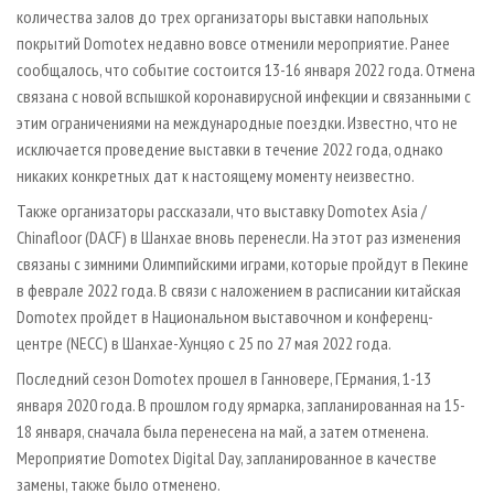
СУШКА ДРЕВЕСИНЫ
ПЕРСОНЫ
количества залов до трех организаторы выставки напольных
КОНТАКТЫ
РЕКЛАМА
покрытий Domotex недавно вовсе отменили мероприятие. Ранее
ПРОИЗВОДСТВО ДРЕВЕСНЫХ ПЛИТ
МОБИЛЬНЫЕ ВЫСТАВКИ
РЕКЛАМА НА САЙТЕ
сообщалось, что событие состоится 13-16 января 2022 года. Отмена
ДЕРЕВЯННОЕ ДОМОСТРОЕНИЕ
ОФИЦИАЛЬНЫЕ ДЕЛЕГАЦИИ
связана с новой вспышкой коронавирусной инфекции и связанными с
этим ограничениями на международные поездки. Известно, что не
ПРОИЗВОДСТВО МЕБЕЛИ
ПРИОРИТЕТНЫЕ ИНВЕСТПРОЕКТЫ
исключается проведение выставки в течение 2022 года, однако
БИОЭНЕРГЕТИКА
RUSSIAN FORESTRY REVIEW
никаких конкретных дат к настоящему моменту неизвестно.
ЦБП
ГАЗЕТА ЛЕСПРОМФОРУМ
Также организаторы рассказали, что выставку Domotex Asia /
ИНСТРУМЕНТ И МАТЕРИАЛЫ
БИБЛИОТЕКА СПЕЦИАЛИСТА
Chinafloor (DACF) в Шанхае вновь перенесли. На этот раз изменения
связаны с зимними Олимпийскими играми, которые пройдут в Пекине
в феврале 2022 года. В связи с наложением в расписании китайская
Domotex пройдет в Национальном выставочном и конференц-
центре (NECC) в Шанхае-Хунцяо с 25 по 27 мая 2022 года.
Последний сезон Domotex прошел в Ганновере, ГЕрмания, 1-13
января 2020 года. В прошлом году ярмарка, запланированная на 15-
18 января, сначала была перенесена на май, а затем отменена.
Мероприятие Domotex Digital Day, запланированное в качестве
замены, также было отменено.