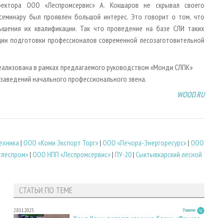
ректора ООО «Леспромсервис» А. Кокшаров не скрывал своего
семинару был проявлен большой интерес. Это говорит о том, что
ышения их квалификации. Так что проведение на базе СЛИ таких
ии подготовки профессионалов современной лесозаготовительной
реализована в рамках предлагаемого руководством «Монди СЛПК»
 заведений начального профессионального звена.
WOOD.RU
ехника
|
ООО «Коми Экспорт Торг»
|
ООО «Печора-Энергоресурс»
|
ООО
глеспром»
|
ООО НПП «Леспромсервис»
|
ПУ-20
|
Сыктывкарский лесной
СТАТЬИ ПО ТЕМЕ
28.11.2025
Развитие