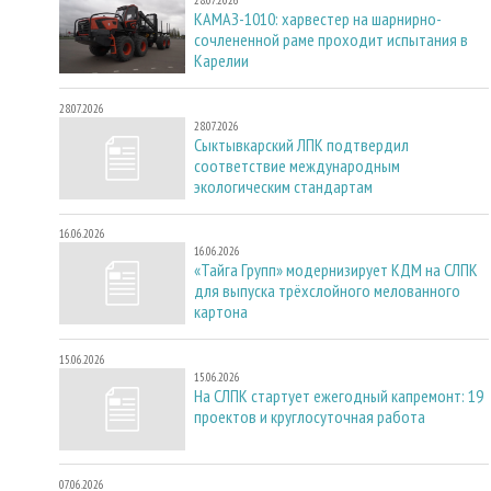
28.07.2026
КАМАЗ-1010: харвестер на шарнирно-
сочлененной раме проходит испытания в
Карелии
28.07.2026
28.07.2026
Сыктывкарский ЛПК подтвердил
соответствие международным
экологическим стандартам
16.06.2026
16.06.2026
«Тайга Групп» модернизирует КДМ на СЛПК
для выпуска трёхслойного мелованного
картона
15.06.2026
15.06.2026
На СЛПК стартует ежегодный капремонт: 19
проектов и круглосуточная работа
07.06.2026