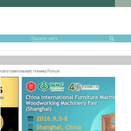
озаготовительную технику Ponsse