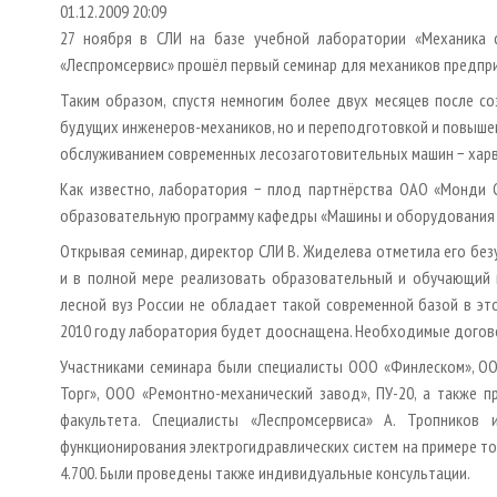
01.12.2009 20:09
27 ноября в СЛИ на базе учебной лаборатории «Механика 
«Леспромсервис» прошёл первый семинар для механиков предпри
Таким образом, спустя немногим более двух месяцев после со
будущих инженеров-механиков, но и переподготовкой и повыше
обслуживанием современных лесозаготовительных машин − хар
Как известно, лаборатория − плод партнёрства ОАО «Монди С
образовательную программу кафедры «Машины и оборудования 
Открывая семинар, директор СЛИ В. Жиделева отметила его бе
и в полной мере реализовать образовательный и обучающий п
лесной вуз России не обладает такой современной базой в это
2010 году лаборатория будет дооснащена. Необходимые догов
Участниками семинара были специалисты ООО «Финлеском», ОО
Торг», ООО «Ремонтно-механический завод», ПУ-20, а также п
факультета. Специалисты «Леспромсервиса» А. Тропников 
функционирования электрогидравлических систем на примере то
4.700. Были проведены также индивидуальные консультации.