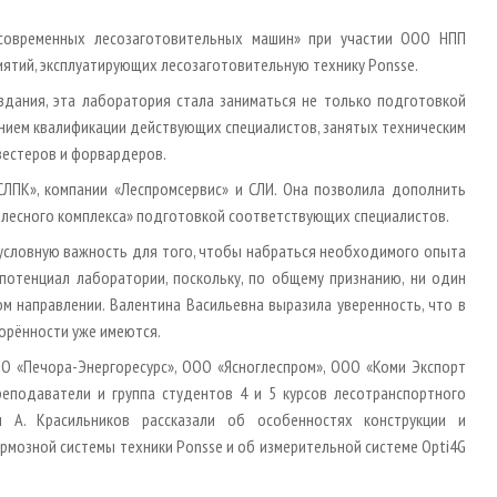
современных лесозаготовительных машин» при участии ООО НПП
ятий, эксплуатирующих лесозаготовительную технику Ponsse.
здания, эта лаборатория стала заниматься не только подготовкой
нием квалификации действующих специалистов, занятых техническим
вестеров и форвардеров.
ЛПК», компании «Леспромсервис» и СЛИ. Она позволила дополнить
лесного комплекса» подготовкой соответствующих специалистов.
зусловную важность для того, чтобы набраться необходимого опыта
отенциал лаборатории, поскольку, по общему признанию, ни один
м направлении. Валентина Васильевна выразила уверенность, что в
орённости уже имеются.
О «Печора-Энергоресурс», ООО «Ясноглеспром», ООО «Коми Экспорт
реподаватели и группа студентов 4 и 5 курсов лесотранспортного
и А. Красильников рассказали об особенностях конструкции и
рмозной системы техники Ponsse и об измерительной системе Opti4G