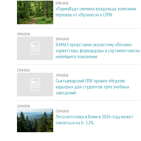
07.06.2026
«ПармаВуд» сменила владельца: компания
перешла от «Лузалеса» к СЛПК
29.04.2026
29.04.2026
КАМАЗ представил экосистему «Лесник»:
харвестеры, форвардеры и сортиментовозы
новейшего поколения
27.04.2026
27.04.2026
Сыктывкарский ЛПК провёл «Неделю
карьеры» для студентов трёх учебных
заведений
22.04.2026
22.04.2026
Лесозаготовка в Коми в 2026 году может
снизиться на 6–12%