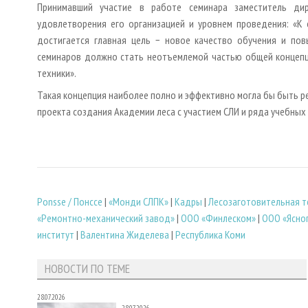
Принимавший участие в работе семинара заместитель ди
удовлетворения его организацией и уровнем проведения: «К 
достигается главная цель − новое качество обучения и пов
семинаров должно стать неотъемлемой частью общей концепц
техники».
Такая концепция наиболее полно и эффективно могла бы быть 
проекта создания Академии леса с участием СЛИ и ряда учебных
Ponsse / Понссе
|
«Монди СЛПК»
|
Кадры
|
Лесозаготовительная т
«Ремонтно-механический завод»
|
ООО «Финлеском»
|
ООО «Ясно
институт
|
Валентина Жиделева
|
Республика Коми
НОВОСТИ ПО ТЕМЕ
28.07.2026