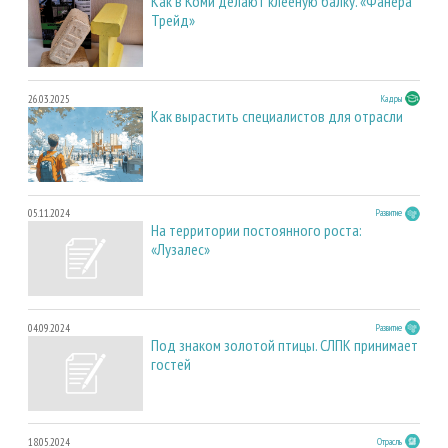
Как в Коми делают клееную балку. «Фанера
Трейд»
26.03.2025
Кадры
Как вырастить специалистов для отрасли
05.11.2024
Развитие
На территории постоянного роста:
«Лузалес»
04.09.2024
Развитие
Под знаком золотой птицы. СЛПК принимает
гостей
18.05.2024
Отрасль