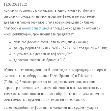
СУШКА ДРЕВЕСИНЫ
ПЕРСОНЫ
КОНТАКТЫ
РЕКЛАМА
18.02.2022 16:25
Компания «Орион», базирующаяся в Удмуртской Республике и
ПРОИЗВОДСТВО ДРЕВЕСНЫХ ПЛИТ
МОБИЛЬНЫЕ ВЫСТАВКИ
РЕКЛАМА НА САЙТЕ
специализирующаяся на производстве фанеры, гнутоклееных
ДЕРЕВЯННОЕ ДОМОСТРОЕНИЕ
ОФИЦИАЛЬНЫЕ ДЕЛЕГАЦИИ
деталей и пиломатериалов, стала новым резидентом бизнес-
ПРОИЗВОДСТВО МЕБЕЛИ
платформы
WoodConnect.pro
. На площадке, созданной журналом
ПРИОРИТЕТНЫЕ ИНВЕСТПРОЕКТЫ
«ЛесПромИнформ», производитель предлагает:
БИОЭНЕРГЕТИКА
RUSSIAN FORESTRY REVIEW
сушеную доску из сосны, ели, пихты, липы и осины;
ЦБП
ГАЗЕТА ЛЕСПРОМФОРУМ
фанеру форматов 1240 x 2480 и 1525 х 1525 толщиной 4-30 мм;
ИНСТРУМЕНТ И МАТЕРИАЛЫ
БИБЛИОТЕКА СПЕЦИАЛИСТА
гнутоклееные детали, латофлексы, РИО;
древесно-топливные брикеты RUF.
«Орион» – сертифицированный производитель, продукция которого
выпускается на оборудовании Fezer (Бразилия) и Takayama
(Тайвань). В числе преимуществ продукции компании высокие
параметры прочности и влагоустойчивости, высокая плотность и
твердость поверхности, простота обработки и монтажа, отличная
сочетаемость с другими строительными материалами.
Более подробная информация о компании, продукции и услугах