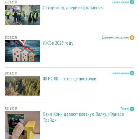
23.03.2026
В центре внимания
Осторожно, двери открываются!
23.03.2026
Деревянное домостроение
ИЖС в 2025 году
28.11.2025
В центре внимания
ФГИС ЛК – это еще цветочки
28.11.2025
Развитие
Как в Коми делают клееную балку. «Фанера
Трейд»