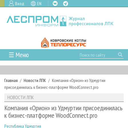
Вход
EN
☰ Меню
ГЛАВНАЯ
РУБРИКИ И ТЕМЫ
Главная
Новости ЛПК
Компания «Орион» из Удмуртии
РУБРИКИ ЖУРНАЛА
НОВОСТИ
присоединилась к бизнес-платформе WoodConnect.pro
ЛЕСНОЕ ХОЗЯЙСТВО
КАЛЕНДАРЬ СОБЫТИЙ
ПРОЕКТЫ ЛПИ
НОВОСТИ ЛПК
ЛЕСОЗАГОТОВКА
НОВОСТИ ЛПК
АНАЛИТИКА
АРХИВ
Компания «Орион» из Удмуртии присоединилась
ЛЕСОПИЛЕНИЕ
НОВОСТИ ЖУРНАЛА
ПРЕДПРИЯТИЯ ЛПК
АРХИВ ЖУРНАЛОВ
к бизнес-платформе WoodConnect.pro
О ЖУРНАЛЕ
ДЕРЕВООБРАБОТКА
НОВОСТИ КОМПАНИЙ
ЛЕСНЫЕ РЕГИОНЫ РОССИИ
СТАТЬИ
ПОДПИСКА
РЕКЛАМОДАТЕЛЯМ
Республика Удмуртия