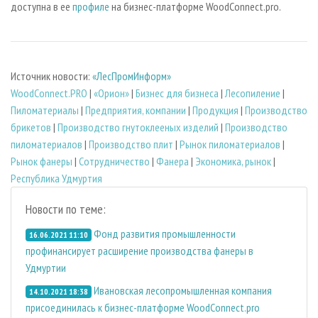
доступна в ее
профиле
на бизнес-платформе WoodConnect.pro.
Источник новости:
«ЛесПромИнформ»
WoodConnect.PRO
|
«Орион»
|
Бизнес для бизнеса
|
Лесопиление
|
Пиломатериалы
|
Предприятия, компании
|
Продукция
|
Производство
брикетов
|
Производство гнутоклееных изделий
|
Производство
пиломатериалов
|
Производство плит
|
Рынок пиломатериалов
|
Рынок фанеры
|
Сотрудничество
|
Фанера
|
Экономика, рынок
|
Республика Удмуртия
Новости по теме:
Фонд развития промышленности
16.06.2021 11:10
профинансирует расширение производства фанеры в
Удмуртии
Ивановская лесопромышленная компания
14.10.2021 18:38
присоединилась к бизнес-платформе WoodConnect.pro