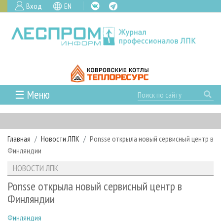
Вход
EN
☰ Меню
ГЛАВНАЯ
РУБРИКИ И ТЕМЫ
Главная
Новости ЛПК
Ponsse открыла новый сервисный центр в
РУБРИКИ ЖУРНАЛА
НОВОСТИ
Финляндии
ЛЕСНОЕ ХОЗЯЙСТВО
КАЛЕНДАРЬ СОБЫТИЙ
ПРОЕКТЫ ЛПИ
НОВОСТИ ЛПК
ЛЕСОЗАГОТОВКА
НОВОСТИ ЛПК
АНАЛИТИКА
АРХИВ
Ponsse открыла новый сервисный центр в
ЛЕСОПИЛЕНИЕ
НОВОСТИ ЖУРНАЛА
ПРЕДПРИЯТИЯ ЛПК
АРХИВ ЖУРНАЛОВ
Финляндии
О ЖУРНАЛЕ
ДЕРЕВООБРАБОТКА
НОВОСТИ КОМПАНИЙ
ЛЕСНЫЕ РЕГИОНЫ РОССИИ
СТАТЬИ
ПОДПИСКА
РЕКЛАМОДАТЕЛЯМ
Финляндия