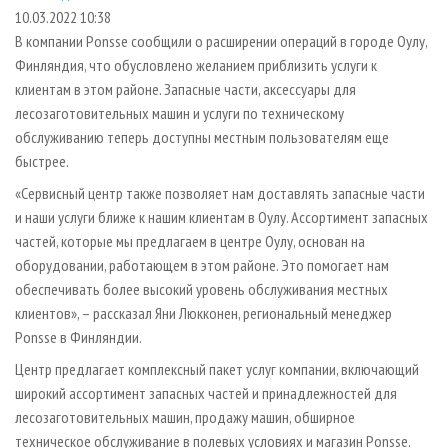
СУШКА ДРЕВЕСИНЫ
ПЕРСОНЫ
КОНТАКТЫ
РЕКЛАМА
10.03.2022 10:38
В компании Ponsse сообщили о расширении операций в городе Оулу,
ПРОИЗВОДСТВО ДРЕВЕСНЫХ ПЛИТ
МОБИЛЬНЫЕ ВЫСТАВКИ
РЕКЛАМА НА САЙТЕ
Финляндия, что обусловлено желанием приблизить услуги к
ДЕРЕВЯННОЕ ДОМОСТРОЕНИЕ
ОФИЦИАЛЬНЫЕ ДЕЛЕГАЦИИ
клиентам в этом районе. Запасные части, аксессуары для
ПРОИЗВОДСТВО МЕБЕЛИ
лесозаготовительных машин и услуги по техническому
ПРИОРИТЕТНЫЕ ИНВЕСТПРОЕКТЫ
обслуживанию теперь доступны местным пользователям еще
БИОЭНЕРГЕТИКА
RUSSIAN FORESTRY REVIEW
быстрее.
ЦБП
ГАЗЕТА ЛЕСПРОМФОРУМ
«Сервисный центр также позволяет нам доставлять запасные части
ИНСТРУМЕНТ И МАТЕРИАЛЫ
БИБЛИОТЕКА СПЕЦИАЛИСТА
и наши услуги ближе к нашим клиентам в Оулу. Ассортимент запасных
частей, которые мы предлагаем в центре Оулу, основан на
оборудовании, работающем в этом районе. Это помогает нам
обеспечивать более высокий уровень обслуживания местных
клиентов», – рассказал Яни Люкконен, региональный менеджер
Ponsse в Финляндии.
Центр предлагает комплексный пакет услуг компании, включающий
широкий ассортимент запасных частей и принадлежностей для
лесозаготовительных машин, продажу машин, обширное
техническое обслуживание в полевых условиях и магазин Ponsse.