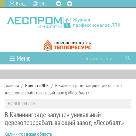
Вход
EN
☰ Меню
ГЛАВНАЯ
РУБРИКИ И ТЕМЫ
Главная
Новости ЛПК
В Калининграде запущен уникальный
РУБРИКИ ЖУРНАЛА
НОВОСТИ
деревоперерабатывающий завод «Лесобалт»
ЛЕСНОЕ ХОЗЯЙСТВО
КАЛЕНДАРЬ СОБЫТИЙ
ПРОЕКТЫ ЛПИ
НОВОСТИ ЛПК
ЛЕСОЗАГОТОВКА
НОВОСТИ ЛПК
АНАЛИТИКА
АРХИВ
В Калининграде запущен уникальный
ЛЕСОПИЛЕНИЕ
НОВОСТИ ЖУРНАЛА
ПРЕДПРИЯТИЯ ЛПК
АРХИВ ЖУРНАЛОВ
деревоперерабатывающий завод «Лесобалт»
О ЖУРНАЛЕ
ДЕРЕВООБРАБОТКА
НОВОСТИ КОМПАНИЙ
ЛЕСНЫЕ РЕГИОНЫ РОССИИ
СТАТЬИ
ПОДПИСКА
РЕКЛАМОДАТЕЛЯМ
Калининградская область