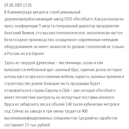
СУШКА ДРЕВЕСИНЫ
ПЕРСОНЫ
КОНТАКТЫ
РЕКЛАМА
03.08.2005 15:01
В Калининграде введен в строй уникальный
ПРОИЗВОДСТВО ДРЕВЕСНЫХ ПЛИТ
МОБИЛЬНЫЕ ВЫСТАВКИ
РЕКЛАМА НА САЙТЕ
деревоперерабатывающий завод ООО «Лесобалт». Как рассказал на
ДЕРЕВЯННОЕ ДОМОСТРОЕНИЕ
ОФИЦИАЛЬНЫЕ ДЕЛЕГАЦИИ
пресс-конференции 3 августа генеральный директор предприятия
ПРОИЗВОДСТВО МЕБЕЛИ
Анатолий Якимов, это высокотехнологическое, экологически чистое
ПРИОРИТЕТНЫЕ ИНВЕСТПРОЕКТЫ
безотходное производство, оснащенное современным немецким
БИОЭНЕРГЕТИКА
RUSSIAN FORESTRY REVIEW
оборудованием, не имеет аналогов по уровню технологий не только
ЦБП
ГАЗЕТА ЛЕСПРОМФОРУМ
в России, но и в Европе.
ИНСТРУМЕНТ И МАТЕРИАЛЫ
БИБЛИОТЕКА СПЕЦИАЛИСТА
Здесь из твердой древесины − лиственницы, сосны и ели
выпускается мебельный щит, оконный брус, сушеная доска, которые
используются при изготовлении мебели, паркета, оконных проемов и
строительстве домов. Большая часть продукции будет
отправляться в страны Европы и США − уже сегодня «Лесобалт»
имеет пятилетние контракты на экспортные поставки клееного
бруса из сибирского леса в объеме 140 тысяч кубических метров в
год. Сейчас на заводе в три смены трудится 400
высококвалифицированных специалистов. Средний их заработок
составляет 15 тыс. рублей.