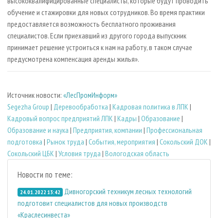
высококвалифицированные специалисты, которые будут проводить
обучение и стажировки для новых сотрудников. Во время практики
предоставляется возможность бесплатного проживания
специалистов. Если приехавший из другого города выпускник
принимает решение устроиться к нам на работу, в таком случае
предусмотрена компенсация аренды жилья».
Источник новости:
«ЛесПромИнформ»
Segezha Group
|
Деревообработка
|
Кадровая политика в ЛПК
|
Кадровый вопрос предприятий ЛПК
|
Кадры
|
Образование
|
Образование и наука
|
Предприятия, компании
|
Профессиональная
подготовка
|
Рынок труда
|
События, мероприятия
|
Сокольский ДОК
|
Сокольский ЦБК
|
Условия труда
|
Вологодская область
Новости по теме:
Дивногорский техникум лесных технологий
24.01.2022 13:42
подготовит специалистов для новых производств
«Краслесинвеста»