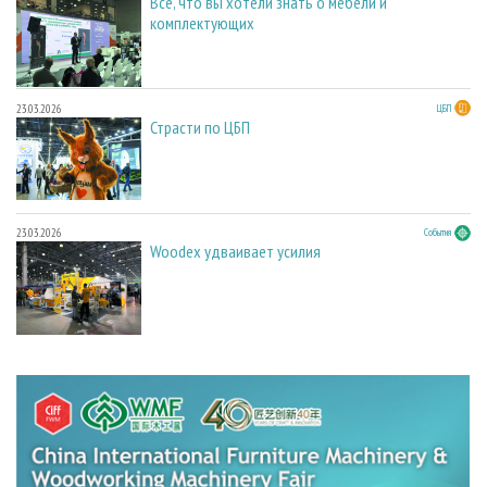
Всё, что вы хотели знать о мебели и
комплектующих
23.03.2026
ЦБП
Страсти по ЦБП
23.03.2026
События
Woodex удваивает усилия