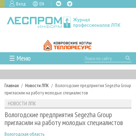
Вход
EN
☰ Меню
ГЛАВНАЯ
РУБРИКИ И ТЕМЫ
Главная
Новости ЛПК
Вологодские предприятия Segezha Group
РУБРИКИ ЖУРНАЛА
НОВОСТИ
пригласили на работу молодых специалистов
ЛЕСНОЕ ХОЗЯЙСТВО
КАЛЕНДАРЬ СОБЫТИЙ
ПРОЕКТЫ ЛПИ
НОВОСТИ ЛПК
ЛЕСОЗАГОТОВКА
НОВОСТИ ЛПК
АНАЛИТИКА
АРХИВ
Вологодские предприятия Segezha Group
ЛЕСОПИЛЕНИЕ
НОВОСТИ ЖУРНАЛА
ПРЕДПРИЯТИЯ ЛПК
АРХИВ ЖУРНАЛОВ
пригласили на работу молодых специалистов
О ЖУРНАЛЕ
ДЕРЕВООБРАБОТКА
НОВОСТИ КОМПАНИЙ
ЛЕСНЫЕ РЕГИОНЫ РОССИИ
СТАТЬИ
ПОДПИСКА
РЕКЛАМОДАТЕЛЯМ
Вологодская область