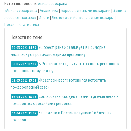
Источник новости:
Авиалесоохрана
«Авиалесоохрана»
|
Аналитика
|
Борьба с лесными пожарами
|
Защита
лесов от пожаров
|
Итоги
|
Лесное хозяйство
|
Лесные пожары
|
Россия
|
Статистика
Новости по теме:
«ФорестГранд» реализует в Приморье
30.03.2022 14:59
масштабную противопожарную программу
В Рослесхозе оценили готовность регионов к
30.03.2022 07:19
пожароопасному сезону
«Краслесинвест» готовится встретить
29.03.2022 13:31
пожароопасный сезон
Согласованы сводные планы тушения лесных
06.04.2022 18:13
пожаров всех российских регионов
За неделю в России потушили 167 лесных
11.04.2022 11:07
пожаров