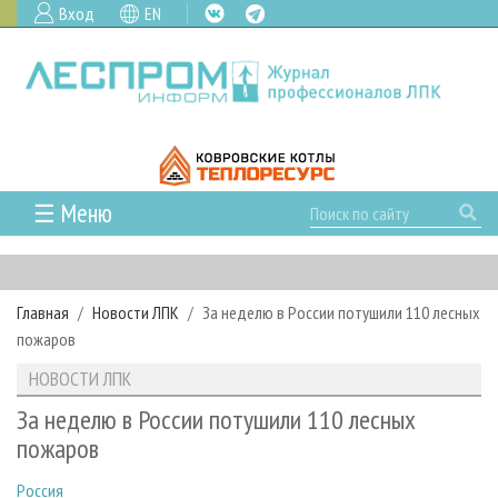
Вход
EN
☰ Меню
ГЛАВНАЯ
РУБРИКИ И ТЕМЫ
Главная
Новости ЛПК
За неделю в России потушили 110 лесных
РУБРИКИ ЖУРНАЛА
НОВОСТИ
пожаров
ЛЕСНОЕ ХОЗЯЙСТВО
КАЛЕНДАРЬ СОБЫТИЙ
ПРОЕКТЫ ЛПИ
НОВОСТИ ЛПК
ЛЕСОЗАГОТОВКА
НОВОСТИ ЛПК
АНАЛИТИКА
АРХИВ
За неделю в России потушили 110 лесных
ЛЕСОПИЛЕНИЕ
НОВОСТИ ЖУРНАЛА
ПРЕДПРИЯТИЯ ЛПК
АРХИВ ЖУРНАЛОВ
пожаров
О ЖУРНАЛЕ
ДЕРЕВООБРАБОТКА
НОВОСТИ КОМПАНИЙ
ЛЕСНЫЕ РЕГИОНЫ РОССИИ
СТАТЬИ
ПОДПИСКА
РЕКЛАМОДАТЕЛЯМ
Россия