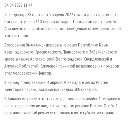
СУШКА ДРЕВЕСИНЫ
ПЕРСОНЫ
КОНТАКТЫ
РЕКЛАМА
04.04.2022 11:47
ПРОИЗВОДСТВО ДРЕВЕСНЫХ ПЛИТ
МОБИЛЬНЫЕ ВЫСТАВКИ
За неделю, с 28 марта по 3 апреля 2022 года, в девяти регионах
РЕКЛАМА НА САЙТЕ
России потушено 110 лесных пожаров. По данным пресс-службы
ДЕРЕВЯННОЕ ДОМОСТРОЕНИЕ
ОФИЦИАЛЬНЫЕ ДЕЛЕГАЦИИ
Авиалесоохраны, общая площадь, пройденная огнем, превысила 6
ПРОИЗВОДСТВО МЕБЕЛИ
ПРИОРИТЕТНЫЕ ИНВЕСТПРОЕКТЫ
тыс. гектаров.
БИОЭНЕРГЕТИКА
RUSSIAN FORESTRY REVIEW
Возгорания были ликвидированы в лесах Республики Крым,
Краснодарского, Красноярского, Приморского и Забайкальского
ЦБП
ГАЗЕТА ЛЕСПРОМФОРУМ
краев, а также Астраханской, Волгоградской, Свердловской и
ИНСТРУМЕНТ И МАТЕРИАЛЫ
БИБЛИОТЕКА СПЕЦИАЛИСТА
Амурской областей. Ключевой причиной возникновения пожаров
стал человеческий фактор.
К началу понедельника, 4 апреля 2022 года, в лесах России
действовало семь пожаров площадью 300 гектаров.
В Авиалесоохране отметили, что режим чрезвычайной ситуации в
настоящее время не введен ни в одном регионе России. Особый
противопожарный режим установлен в пяти субъектах страны.