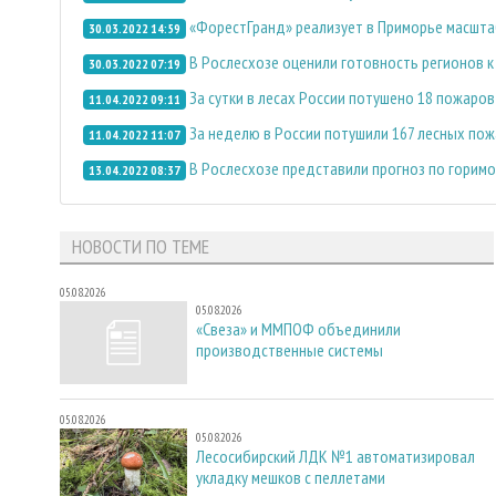
«ФорестГранд» реализует в Приморье масшт
30.03.2022 14:59
В Рослесхозе оценили готовность регионов 
30.03.2022 07:19
За сутки в лесах России потушено 18 пожаров
11.04.2022 09:11
За неделю в России потушили 167 лесных по
11.04.2022 11:07
В Рослесхозе представили прогноз по горимо
13.04.2022 08:37
НОВОСТИ ПО ТЕМЕ
05.08.2026
05.08.2026
«Свеза» и ММПОФ объединили
производственные системы
05.08.2026
05.08.2026
Лесосибирский ЛДК №1 автоматизировал
укладку мешков с пеллетами