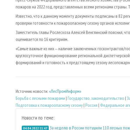
пожаров на 2022 год, представленных всеми регионами страны.
Известно, что к данному моменту документы подписаны в 82 реги
проверки готовности к пожароопасному сезону органов исполни
Заместитель главы Рослесхоза Алексей Венглинский пояснил, чт
оценивается по 16 критериям.
«Самые важные из них ‒ наличие заключенных госконтрактов/го
круглосуточное функционирование региональной диспетчерской
формирований и готовность к предстоящему сезону лесопожарно
Источник новости:
«ЛесПромИнформ»
Борьба с лесными пожарами
|
Государство, законодательство
|
З
Подготовка к пожароопасному сезону
|
Россия
|
Федеральное аге
Новости по теме:
За неделю в России потушили 110 лесных по
04.04.2022 11:47