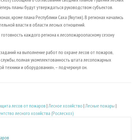
 Теперь планы будут утверждаться руководством субъектов.
онах, кроме плана Республики Саха (Якутия). В регионах начались
тельной власти в области лесных отношений.
о готовность каждого региона к лесопожароопасному сезону
сзаданий на выполнение работ по охране лесов от пожаров,
 службы, полная укомплектованность штата лесопожарных
й техники и оборудования», – подчеркнул он.
ащита лесов от пожаров
|
Лесное хозяйство
|
Лесные пожары
|
нтство лесного хозяйства (Рослесхоз)
жаров