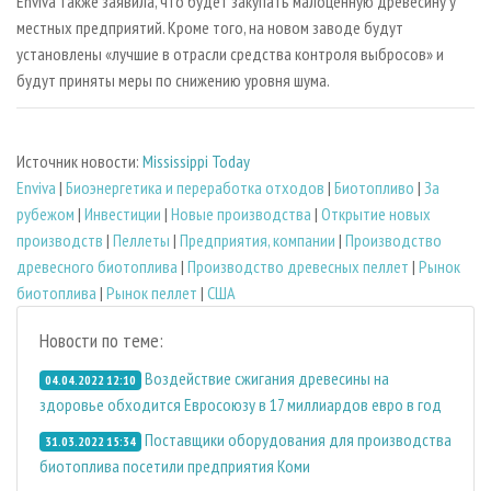
Enviva также заявила, что будет закупать малоценную древесину у
местных предприятий. Кроме того, на новом заводе будут
установлены «лучшие в отрасли средства контроля выбросов» и
будут приняты меры по снижению уровня шума.
Источник новости:
Mississippi Today
Enviva
|
Биoэнергетика и переработка отходов
|
Биотопливо
|
За
рубежом
|
Инвестиции
|
Новые производства
|
Открытие новых
производств
|
Пеллеты
|
Предприятия, компании
|
Производство
древесного биотоплива
|
Производство древесных пеллет
|
Рынок
биотоплива
|
Рынок пеллет
|
США
Новости по теме:
Воздействие сжигания древесины на
04.04.2022 12:10
здоровье обходится Евросоюзу в 17 миллиардов евро в год
Поставщики оборудования для производства
31.03.2022 15:34
биотоплива посетили предприятия Коми