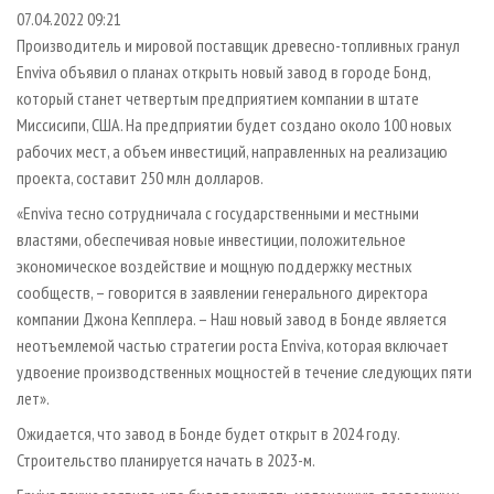
СУШКА ДРЕВЕСИНЫ
ПЕРСОНЫ
КОНТАКТЫ
РЕКЛАМА
07.04.2022 09:21
Производитель и мировой поставщик древесно-топливных гранул
ПРОИЗВОДСТВО ДРЕВЕСНЫХ ПЛИТ
МОБИЛЬНЫЕ ВЫСТАВКИ
РЕКЛАМА НА САЙТЕ
Enviva объявил о планах открыть новый завод в городе Бонд,
ДЕРЕВЯННОЕ ДОМОСТРОЕНИЕ
ОФИЦИАЛЬНЫЕ ДЕЛЕГАЦИИ
который станет четвертым предприятием компании в штате
ПРОИЗВОДСТВО МЕБЕЛИ
Миссисипи, США. На предприятии будет создано около 100 новых
ПРИОРИТЕТНЫЕ ИНВЕСТПРОЕКТЫ
рабочих мест, а объем инвестиций, направленных на реализацию
БИОЭНЕРГЕТИКА
RUSSIAN FORESTRY REVIEW
проекта, составит 250 млн долларов.
ЦБП
ГАЗЕТА ЛЕСПРОМФОРУМ
«Enviva тесно сотрудничала с государственными и местными
ИНСТРУМЕНТ И МАТЕРИАЛЫ
БИБЛИОТЕКА СПЕЦИАЛИСТА
властями, обеспечивая новые инвестиции, положительное
экономическое воздействие и мощную поддержку местных
сообществ, – говорится в заявлении генерального директора
компании Джона Кепплера. – Наш новый завод в Бонде является
неотъемлемой частью стратегии роста Enviva, которая включает
удвоение производственных мощностей в течение следующих пяти
лет».
Ожидается, что завод в Бонде будет открыт в 2024 году.
Строительство планируется начать в 2023-м.