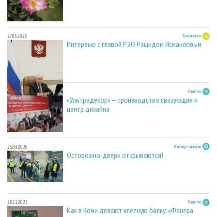
27.05.2026
Тема номера
Интервью с главой РЭО Рашидом Исмаиловым
23.03.2026
Развитие
«Ультрадекор» – производство связующих и
центр дизайна
23.03.2026
В центре внимания
Осторожно, двери открываются!
28.11.2025
Развитие
Как в Коми делают клееную балку. «Фанера