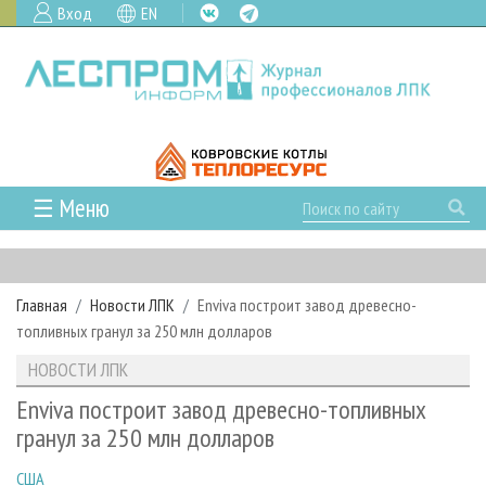
Вход
EN
☰ Меню
ГЛАВНАЯ
РУБРИКИ И ТЕМЫ
Главная
Новости ЛПК
Enviva построит завод древесно-
РУБРИКИ ЖУРНАЛА
НОВОСТИ
топливных гранул за 250 млн долларов
ЛЕСНОЕ ХОЗЯЙСТВО
КАЛЕНДАРЬ СОБЫТИЙ
ПРОЕКТЫ ЛПИ
НОВОСТИ ЛПК
ЛЕСОЗАГОТОВКА
НОВОСТИ ЛПК
АНАЛИТИКА
АРХИВ
Enviva построит завод древесно-топливных
ЛЕСОПИЛЕНИЕ
НОВОСТИ ЖУРНАЛА
ПРЕДПРИЯТИЯ ЛПК
АРХИВ ЖУРНАЛОВ
гранул за 250 млн долларов
О ЖУРНАЛЕ
ДЕРЕВООБРАБОТКА
НОВОСТИ КОМПАНИЙ
ЛЕСНЫЕ РЕГИОНЫ РОССИИ
СТАТЬИ
ПОДПИСКА
РЕКЛАМОДАТЕЛЯМ
США