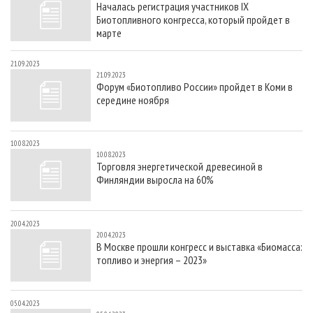
Началась регистрация участников IX
СУШКА ДРЕВЕСИНЫ
ПЕРСОНЫ
КОНТАКТЫ
РЕКЛАМА
Биотопливного конгресса, который пройдет в
ПРОИЗВОДСТВО ДРЕВЕСНЫХ ПЛИТ
МОБИЛЬНЫЕ ВЫСТАВКИ
марте
РЕКЛАМА НА САЙТЕ
ДЕРЕВЯННОЕ ДОМОСТРОЕНИЕ
ОФИЦИАЛЬНЫЕ ДЕЛЕГАЦИИ
21.09.2023
21.09.2023
ПРОИЗВОДСТВО МЕБЕЛИ
ПРИОРИТЕТНЫЕ ИНВЕСТПРОЕКТЫ
Форум «Биотопливо России» пройдет в Коми в
середине ноября
БИОЭНЕРГЕТИКА
RUSSIAN FORESTRY REVIEW
ЦБП
ГАЗЕТА ЛЕСПРОМФОРУМ
10.08.2023
ИНСТРУМЕНТ И МАТЕРИАЛЫ
БИБЛИОТЕКА СПЕЦИАЛИСТА
10.08.2023
Торговля энергетической древесиной в
Финляндии выросла на 60%
20.04.2023
20.04.2023
В Москве прошли конгресс и выставка «Биомасса:
топливо и энергия – 2023»
05.04.2023