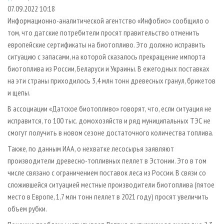
СУШКА ДРЕВЕСИНЫ
ПЕРСОНЫ
КОНТАКТЫ
РЕКЛАМА
07.09.2022 10:18
Информационно-аналитической агентство «Инфобио» сообщило о
ПРОИЗВОДСТВО ДРЕВЕСНЫХ ПЛИТ
МОБИЛЬНЫЕ ВЫСТАВКИ
РЕКЛАМА НА САЙТЕ
том, что датские потребители просят правительство отменить
ДЕРЕВЯННОЕ ДОМОСТРОЕНИЕ
ОФИЦИАЛЬНЫЕ ДЕЛЕГАЦИИ
европейские сертификаты на биотопливо. Это должно исправить
ПРОИЗВОДСТВО МЕБЕЛИ
ситуацию с запасами, на которой сказалось прекращение импорта
ПРИОРИТЕТНЫЕ ИНВЕСТПРОЕКТЫ
биотоплива из России, Беларуси и Украины. В ежегодных поставках
БИОЭНЕРГЕТИКА
RUSSIAN FORESTRY REVIEW
на эти страны приходилось 3,4 млн тонн древесных гранул, брикетов
ЦБП
ГАЗЕТА ЛЕСПРОМФОРУМ
и щепы.
ИНСТРУМЕНТ И МАТЕРИАЛЫ
БИБЛИОТЕКА СПЕЦИАЛИСТА
В ассоциации «Датское биотопливо» говорят, что, если ситуация не
исправится, то 100 тыс. домохозяйств и ряд муниципальных ТЭС не
смогут получить в новом сезоне достаточного количества топлива.
Также, по данным ИАА, о нехватке лесосырья заявляют
производители древесно-топливных пеллет в Эстонии. Это в том
числе связано с ограничением поставок леса из России. В связи со
сложившейся ситуацией местные производители биотоплива (пятое
место в Европе, 1,7 млн тонн пеллет в 2021 году) просят увеличить
объем рубки.