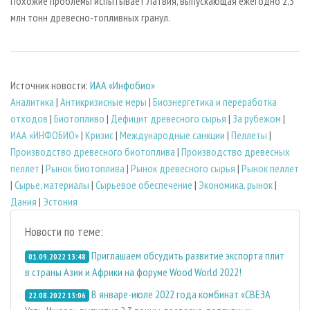
Похожие проблемы испытывает Латвия, выпускающая ежегодно 2,3
млн тонн древесно-топливных гранул.
Источник новости:
ИАА «Инфобио»
Аналитика
|
Антикризисные меры
|
Биoэнергетика и переработка
отходов
|
Биотопливо
|
Дефицит древесного сырья
|
За рубежом
|
ИАА «ИНФОБИО»
|
Кризис
|
Международные санкции
|
Пеллеты
|
Производство древесного биотоплива
|
Производство древесных
пеллет
|
Рынок биотоплива
|
Рынок древесного сырья
|
Рынок пеллет
|
Сырье, материалы
|
Сырьевое обеспечение
|
Экономика, рынок
|
Дания
|
Эстония
Новости по теме:
Приглашаем обсудить развитие экспорта плит
01.09.2022 13:48
в страны Азии и Африки на форуме Wood World 2022!
В январе-июле 2022 года комбинат «СВЕЗА
22.08.2022 13:06