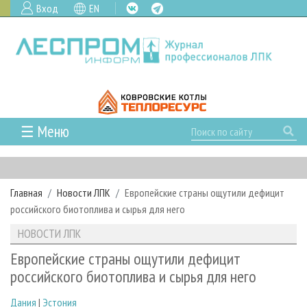
Вход
EN
☰ Меню
ГЛАВНАЯ
РУБРИКИ И ТЕМЫ
Главная
Новости ЛПК
Европейские страны ощутили дефицит
РУБРИКИ ЖУРНАЛА
НОВОСТИ
российского биотоплива и сырья для него
ЛЕСНОЕ ХОЗЯЙСТВО
КАЛЕНДАРЬ СОБЫТИЙ
ПРОЕКТЫ ЛПИ
НОВОСТИ ЛПК
ЛЕСОЗАГОТОВКА
НОВОСТИ ЛПК
АНАЛИТИКА
АРХИВ
Европейские страны ощутили дефицит
ЛЕСОПИЛЕНИЕ
НОВОСТИ ЖУРНАЛА
ПРЕДПРИЯТИЯ ЛПК
АРХИВ ЖУРНАЛОВ
российского биотоплива и сырья для него
О ЖУРНАЛЕ
ДЕРЕВООБРАБОТКА
НОВОСТИ КОМПАНИЙ
ЛЕСНЫЕ РЕГИОНЫ РОССИИ
СТАТЬИ
ПОДПИСКА
РЕКЛАМОДАТЕЛЯМ
Дания
|
Эстония