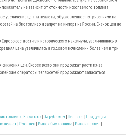
о показатель не зависит от стоимости ископаемого топлива.
ное увеличение цен на пеллеты, обусловленное потрясениями на
сетей на биотопливо и запрет на импорт из России. Скачок цен не
в Евросоюзе достигли исторического максимума, увеличившись в
средняя цена увеличилась в годовом исчислении более чем в три
я снижения цен. Скорее всего они продолжат расти из-за
европейские операторы теплосетей продолжают запасаться
.
Биотопливо
|
Евросоюз
|
За рубежом
|
Пеллеты
|
Продукция
|
х пеллет
|
Рост цен
|
Рынок биотоплива
|
Рынок пеллет
|