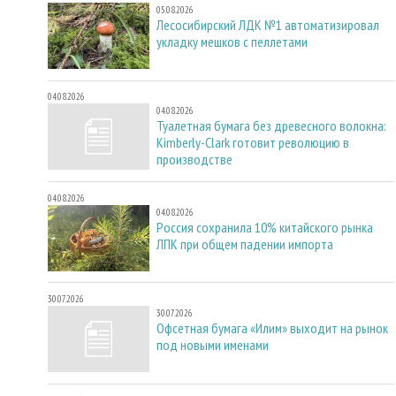
05.08.2026
Лесосибирский ЛДК №1 автоматизировал
укладку мешков с пеллетами
04.08.2026
04.08.2026
Туалетная бумага без древесного волокна:
Kimberly-Clark готовит революцию в
производстве
04.08.2026
04.08.2026
Россия сохранила 10% китайского рынка
ЛПК при общем падении импорта
30.07.2026
30.07.2026
Офсетная бумага «Илим» выходит на рынок
под новыми именами