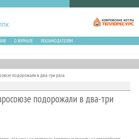
ХИВ
О ЖУРНАЛЕ
РЕКЛАМОДАТЕЛЯМ
союзе подорожали в два-три раза
вросоюзе подорожали в два-три
есять лет цены на древесно-топливные гранулы на европейском