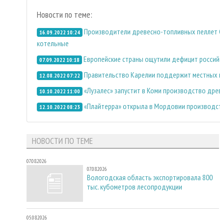
Новости по теме:
Производители древесно-топливных пеллет 
16.09.2022 10:24
котельные
Европейские страны ощутили дефицит россий
07.09.2022 10:18
Правительство Карелии поддержит местных 
12.08.2022 07:22
«Лузалес» запустит в Коми производство др
10.10.2022 11:00
«Плайтерра» открыла в Мордовии производс
12.10.2022 08:23
НОВОСТИ ПО ТЕМЕ
07.08.2026
07.08.2026
Вологодская область экспортировала 800
тыс. кубометров лесопродукции
05.08.2026