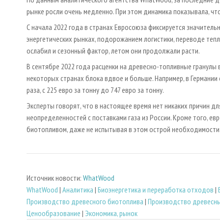
рынке росли очень медленно. При этом динамика показывала, чт
С начала 2022 года в странах Евросоюза фиксируется значитель
энергетических рынках, подорожанием логистики, переводе тепло
ослабил и сезонный фактор, летом они продолжали расти.
В сентябре 2022 года расценки на древесно-топливные гранулы 
некоторых странах блока вдвое и больше. Например, в Германии 
раза, с 225 евро за тонну до 747 евро за тонну.
Эксперты говорят, что в настоящее время нет никаких причин дл
неопределенностей с поставками газа из России. Кроме того, 
биотопливом, даже не испытывая в этом острой необходимости
Источник новости:
WhatWood
WhatWood
|
Аналитика
|
Биoэнергетика и переработка отходов
|
Производство древесного биотоплива
|
Производство древесны
Ценообразование
|
Экономика, рынок