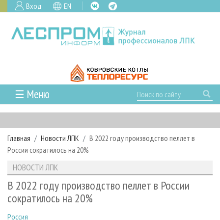
Вход
EN
☰ Меню
ГЛАВНАЯ
РУБРИКИ И ТЕМЫ
Главная
Новости ЛПК
В 2022 году производство пеллет в
РУБРИКИ ЖУРНАЛА
НОВОСТИ
России сократилось на 20%
ЛЕСНОЕ ХОЗЯЙСТВО
КАЛЕНДАРЬ СОБЫТИЙ
ПРОЕКТЫ ЛПИ
НОВОСТИ ЛПК
ЛЕСОЗАГОТОВКА
НОВОСТИ ЛПК
АНАЛИТИКА
АРХИВ
В 2022 году производство пеллет в России
ЛЕСОПИЛЕНИЕ
НОВОСТИ ЖУРНАЛА
ПРЕДПРИЯТИЯ ЛПК
АРХИВ ЖУРНАЛОВ
сократилось на 20%
О ЖУРНАЛЕ
ДЕРЕВООБРАБОТКА
НОВОСТИ КОМПАНИЙ
ЛЕСНЫЕ РЕГИОНЫ РОССИИ
СТАТЬИ
ПОДПИСКА
РЕКЛАМОДАТЕЛЯМ
Россия