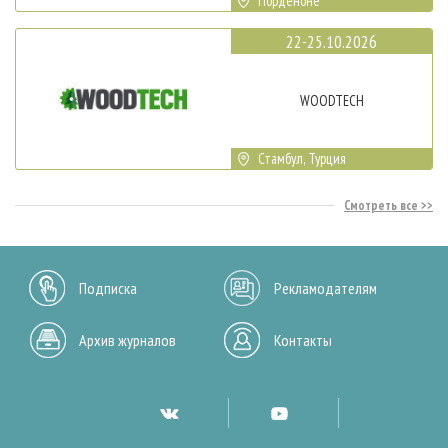
Порденоне
22-25.10.2026
WOODTECH
Стамбул, Турция
Смотреть все
Подписка
Рекламодателям
Архив журналов
Контакты