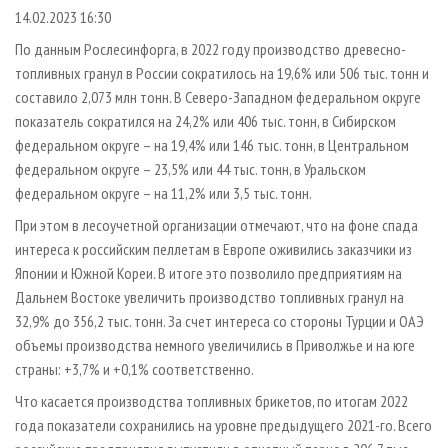
СУШКА ДРЕВЕСИНЫ
ПЕРСОНЫ
КОНТАКТЫ
РЕКЛАМА
14.02.2023 16:30
ПРОИЗВОДСТВО ДРЕВЕСНЫХ ПЛИТ
МОБИЛЬНЫЕ ВЫСТАВКИ
По данным Рослесинфорга, в 2022 году производство древесно-
РЕКЛАМА НА САЙТЕ
топливных гранул в России сократилось на 19,6% или 506 тыс. тонн и
ДЕРЕВЯННОЕ ДОМОСТРОЕНИЕ
ОФИЦИАЛЬНЫЕ ДЕЛЕГАЦИИ
составило 2,073 млн тонн. В Северо-Западном федеральном округе
ПРОИЗВОДСТВО МЕБЕЛИ
ПРИОРИТЕТНЫЕ ИНВЕСТПРОЕКТЫ
показатель сократился на 24,2% или 406 тыс. тонн, в Сибирском
БИОЭНЕРГЕТИКА
федеральном округе – на 19,4% или 146 тыс. тонн, в Центральном
RUSSIAN FORESTRY REVIEW
федеральном округе – 23,5% или 44 тыс. тонн, в Уральском
ЦБП
ГАЗЕТА ЛЕСПРОМФОРУМ
федеральном округе – на 11,2% или 3,5 тыс. тонн.
ИНСТРУМЕНТ И МАТЕРИАЛЫ
БИБЛИОТЕКА СПЕЦИАЛИСТА
При этом в лесоучетной организации отмечают, что на фоне спада
интереса к российским пеллетам в Европе оживились заказчики из
Японии и Южной Кореи. В итоге это позволило предприятиям на
Дальнем Востоке увеличить производство топливных гранул на
32,9% до 356,2 тыс. тонн. За счет интереса со стороны Турции и ОАЭ
объемы производства немного увеличились в Приволжье и на юге
страны: +3,7% и +0,1% соответственно.
Что касается производства топливных брикетов, по итогам 2022
года показатели сохранились на уровне предыдущего 2021-го. Всего