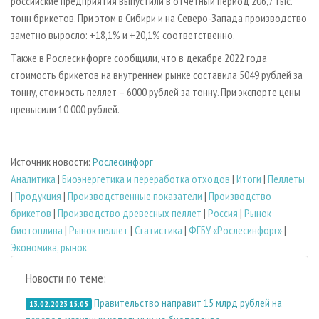
российские предприятия выпустили в отчетный период 206,7 тыс.
тонн брикетов. При этом в Сибири и на Северо-Запада производство
заметно выросло: +18,1% и +20,1% соответственно.
Также в Рослесинфорге сообщили, что в декабре 2022 года
стоимость брикетов на внутреннем рынке составила 5049 рублей за
тонну, стоимость пеллет – 6000 рублей за тонну. При экспорте цены
превысили 10 000 рублей.
Источник новости:
Рослесинфорг
Аналитика
|
Биoэнергетика и переработка отходов
|
Итоги
|
Пеллеты
|
Продукция
|
Производственные показатели
|
Производство
брикетов
|
Производство древесных пеллет
|
Россия
|
Рынок
биотоплива
|
Рынок пеллет
|
Статистика
|
ФГБУ «Рослесинфорг»
|
Экономика, рынок
Новости по теме:
Правительство направит 15 млрд рублей на
13.02.2023 15:05