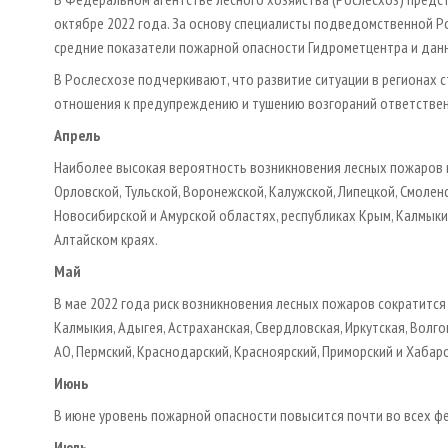
октябре 2022 года. За основу специалисты подведомственной Р
средние показатели пожарной опасности Гидрометцентра и дан
В Рослесхозе подчеркивают, что развитие ситуации в регионах с
отношения к предупреждению и тушению возгораний ответствен
Апрель
Наиболее высокая вероятность возникновения лесных пожаров в 
Орловской, Тульской, Воронежской, Калужской, Липецкой, Смоленс
Новосибирской и Амурской областях, республиках Крым, Калмыкия
Алтайском краях.
Май
В мае 2022 года риск возникновения лесных пожаров сократится
Калмыкия, Адыгея, Астраханская, Свердловская, Иркутская, Волг
АО, Пермский, Краснодарский, Красноярский, Приморский и Хабаро
Июнь
В июне уровень пожарной опасности повысится почти во всех ф
Июль