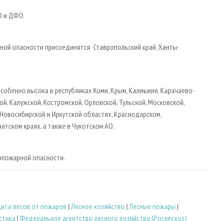
О и ДФО.
рной опасности присоединятся Ставропольский край, Ханты-
собенно высока в республиках Коми, Крым, Калмыкия, Карачаево-
й, Калужской, Костромской, Орловской, Тульской, Московской,
 Новосибирской и Иркутской областях, Краснодарском,
атском краях, а также в Чукотском АО.
опожарной опасности.
ита лесов от пожаров
|
Лесное хозяйство
|
Лесные пожары
|
стика
|
Федеральное агентство лесного хозяйства (Рослесхоз)