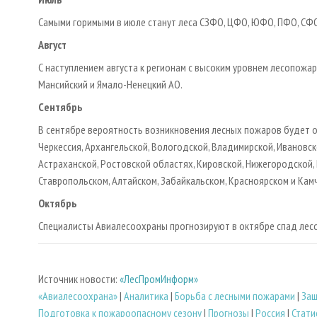
Самыми горимыми в июле станут леса СЗФО, ЦФО, ЮФО, ПФО, СФ
Август
С наступлением августа к регионам с высоким уровнем лесопожа
Мансийский и Ямало-Ненецкий АО.
Сентябрь
В сентябре вероятность возникновения лесных пожаров будет о
Черкессия, Архангельской, Вологодской, Владимирской, Ивановско
Астраханской, Ростовской областях, Кировской, Нижегородской,
Ставропольском, Алтайском, Забайкальском, Красноярском и Камч
Октябрь
Специалисты Авиалесоохраны прогнозируют в октябре спад лес
Источник новости:
«ЛесПромИнформ»
«Авиалесоохрана»
|
Аналитика
|
Борьба с лесными пожарами
|
Защ
Подготовка к пожароопасному сезону
|
Прогнозы
|
Россия
|
Стати