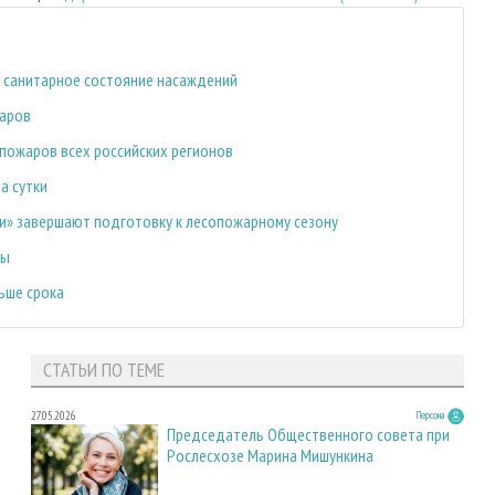
 санитарное состояние насаждений
жаров
пожаров всех российских регионов
а сутки
и» завершают подготовку к лесопожарному сезону
ры
ьше срока
СТАТЬИ ПО ТЕМЕ
27.05.2026
Персона
Председатель Общественного совета при
Рослесхозе Марина Мишункина