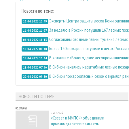
Новости по теме:
Эксперты Центра защиты лесов Коми оценили
11.04.2022 11:49
За неделю в России потушили 167 лесных по
11.04.2022 11:07
Согласованы сводные планы тушения лесных 
06.04.2022 18:13
Более 140 пожаров потушили в лесах России з
18.04.2022 08:48
В холдинге «Вологодские лесопромышленник
18.04.2022 11:34
В Сибири начались масштабные лесные пожа
19.04.2022 07:56
В Сибири пожароопасный сезон открылся ран
20.04.2022 09:50
НОВОСТИ ПО ТЕМЕ
05.08.2026
05.08.2026
«Свеза» и ММПОФ объединили
производственные системы