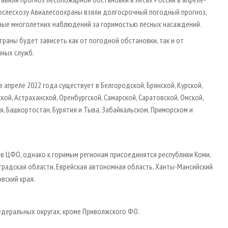
ослесхозу Авиалесоохраны взяли долгосрочный погодный прогноз,
ные многолетних наблюдений за горимостью лесных насаждений.
траны будет зависеть как от погодной обстановки, так и от
ных служб.
апреле 2022 года существует в Белгородской, Брянской, Курской,
кой, Астраханской, Оренбургской, Самарской, Саратовской, Омской,
, Башкортостан, Бурятия и Тыва, Забайкальском, Приморском и
 в ЦФО, однако к горимым регионам присоединятся республики Коми,
оградская области, Еврейская автономная область, Ханты-Мансийский
вский края.
едеральных округах, кроме Приволжского ФО.