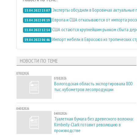
Эксперты обсудили в Боровичах актуальные
13.04.2022 15:07
Европа и США отказываются от импорта росс
13.04.2022 09:19
США остаются крупнейшим рынком сбыта дер
11.04.2022 12:14
Импорт мебели в Евросоюз из тропических с
19.04.2022 06:46
НОВОСТИ ПО ТЕМЕ
07.08.2026
07.08.2026
Вологодская область экспортировала 800
тыс. кубометров лесопродукции
04.08.2026
04.08.2026
Туалетная бумага без древесного волокна:
Kimberly-Clark готовит революцию в
производстве