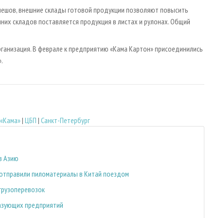
улешов, внешние склады готовой продукции позволяют повысить
шних складов поставляется продукция в листах и рулонах. Общий
рганизация. В феврале к предприятию «Кама Картон» присоединились
.
 «Кама»
|
ЦБП
|
Санкт-Петербург
в Азию
отправили пиломатериалы в Китай поездом
грузоперевозок
разующих предприятий