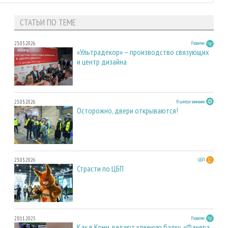
СТАТЬИ ПО ТЕМЕ
23.03.2026
Развитие
«Ультрадекор» – производство связующих
и центр дизайна
23.03.2026
В центре внимания
Осторожно, двери открываются!
23.03.2026
ЦБП
Страсти по ЦБП
28.11.2025
Развитие
Как в Коми делают клееную балку. «Фанера