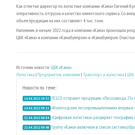
Как отметил директор по логистике компании «Кама» Евгений К
оперативность отгрузок и качество клиентского сервиса. Со вне
объем продукции на них составляет 4 тыс. тонн.
Напомним, в начале 2022 года в компании «Кама» произошла рео
ЦБК «Кама» и компании «Камабумпром» и «Камабумпром. Очистка»
Источник новости:
ЦБК «Кама»
Логистика
|
Предприятия, компании
|
Транспорт и логистика
|
ЦБК
Новости по теме:
FESCO отправит продукцию «Лесозавода 25» 
14.04.2022 10:32
«Вологодские лесопромышленники» впервые 
14.04.2022 09:12
«Цифровая логистика» расширяет географию 
11.04.2022 08:04
Группу «Кама» включили в список системооб
22.04.2022 09:48