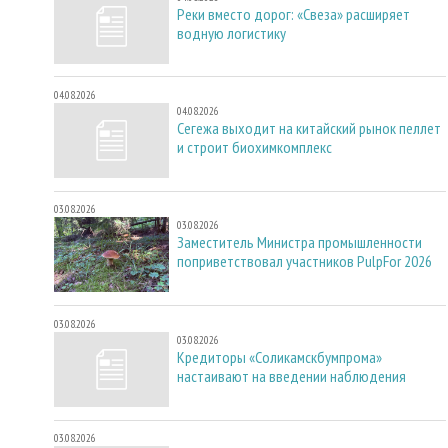
Реки вместо дорог: «Свеза» расширяет
водную логистику
04.08.2026
04.08.2026
Сегежа выходит на китайский рынок пеллет
и строит биохимкомплекс
03.08.2026
03.08.2026
Заместитель Министра промышленности
поприветствовал участников PulpFor 2026
03.08.2026
03.08.2026
Кредиторы «Соликамскбумпрома»
настаивают на введении наблюдения
03.08.2026