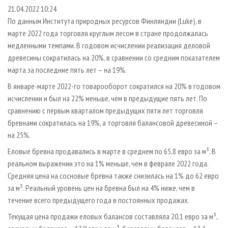
СУШКА ДРЕВЕСИНЫ
ПЕРСОНЫ
КОНТАКТЫ
РЕКЛАМА
21.04.2022 10:24
По данным Института природных ресурсов Финляндии (Luke), в
ПРОИЗВОДСТВО ДРЕВЕСНЫХ ПЛИТ
МОБИЛЬНЫЕ ВЫСТАВКИ
РЕКЛАМА НА САЙТЕ
марте 2022 года торговля круглым лесом в стране продолжалась
ДЕРЕВЯННОЕ ДОМОСТРОЕНИЕ
ОФИЦИАЛЬНЫЕ ДЕЛЕГАЦИИ
медленными темпами. В годовом исчислении реализация деловой
ПРОИЗВОДСТВО МЕБЕЛИ
древесины сократилась на 20%, в сравнении со средним показателем
ПРИОРИТЕТНЫЕ ИНВЕСТПРОЕКТЫ
марта за последние пять лет – на 19%.
БИОЭНЕРГЕТИКА
RUSSIAN FORESTRY REVIEW
В январе-марте 2022-го товарооборот сократился на 20% в годовом
ЦБП
ГАЗЕТА ЛЕСПРОМФОРУМ
исчислении и был на 22% меньше, чем в предыдущие пять лет. По
ИНСТРУМЕНТ И МАТЕРИАЛЫ
БИБЛИОТЕКА СПЕЦИАЛИСТА
сравнению с первым кварталом предыдущих пяти лет торговля
бревнами сократилась на 19%, а торговля балансовой древесиной –
на 25%.
Еловые бревна продавались в марте в среднем по 65,8 евро за м³. В
реальном выражении это на 1% меньше, чем в феврале 2022 года.
Средняя цена на сосновые бревна также снизилась на 1% до 62 евро
за м³. Реальный уровень цен на бревна был на 4% ниже, чем в
течение всего предыдущего года в постоянных продажах.
Текущая цена продажи еловых балансов составляла 20,1 евро за м³,