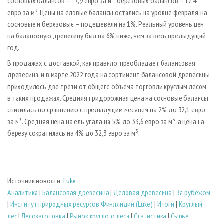
сосновых балансов – 17,9 евро за м³, березовых балансов – 17,4
евро за м³. Цены на еловые балансы остались на уровне февраля, на
сосновые и березовые – подешевели на 1%. Реальный уровень цен
на балансовую древесину был на 6% ниже, чем за весь предыдущий
год.
В продажах с доставкой, как правило, преобладает балансовая
древесина, и в марте 2022 года на сортимент балансовой древесины
приходилось две трети от общего объема торговли круглым лесом
в таких продажах. Средняя придорожная цена на сосновые балансы
снизилась по сравнению с предыдущим месяцем на 2% до 32,1 евро
за м³. Средняя цена на ель упала на 5% до 33,6 евро за м³, а цена на
березу сократилась на 4% до 32,3 евро за м³.
Источник новости:
Luke
Аналитика
|
Балансовая древесина
|
Деловая древесина
|
За рубежом
|
Институт природных ресурсов Финляндии (Luke)
|
Итоги
|
Круглый
лес
|
Лесозаготовка
|
Рынок круглого леса
|
Статистика
|
Сырье,