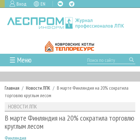
Вход
EN
☰ Меню
ГЛАВНАЯ
РУБРИКИ И ТЕМЫ
Главная
Новости ЛПК
В марте Финляндия на 20% сократила
РУБРИКИ ЖУРНАЛА
НОВОСТИ
торговлю круглым лесом
ЛЕСНОЕ ХОЗЯЙСТВО
КАЛЕНДАРЬ СОБЫТИЙ
ПРОЕКТЫ ЛПИ
НОВОСТИ ЛПК
ЛЕСОЗАГОТОВКА
НОВОСТИ ЛПК
АНАЛИТИКА
АРХИВ
В марте Финляндия на 20% сократила торговлю
ЛЕСОПИЛЕНИЕ
НОВОСТИ ЖУРНАЛА
ПРЕДПРИЯТИЯ ЛПК
АРХИВ ЖУРНАЛОВ
круглым лесом
О ЖУРНАЛЕ
ДЕРЕВООБРАБОТКА
НОВОСТИ КОМПАНИЙ
ЛЕСНЫЕ РЕГИОНЫ РОССИИ
СТАТЬИ
ПОДПИСКА
РЕКЛАМОДАТЕЛЯМ
Финляндия