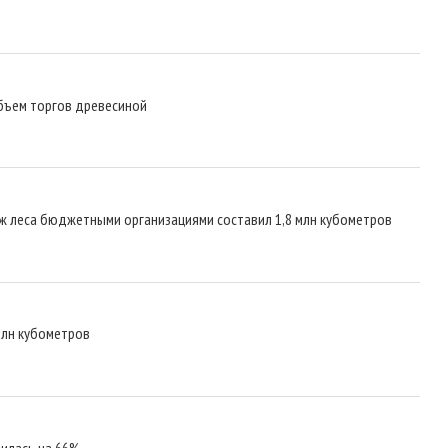
бъем торгов древесиной
 леса бюджетными организациями составил 1,8 млн кубометров
млн кубометров
чилась на 66%