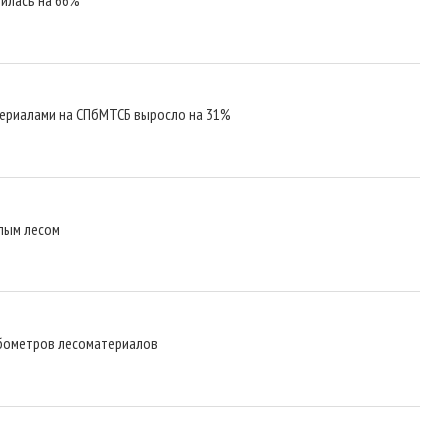
териалами на СПбМТСБ выросло на 31%
лым лесом
убометров лесоматериалов