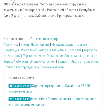
3811 м³ лесоматериалов. Местная древесина отгружалась
заказчикам в Ленинградской и Ростовской областях, Республике
Саха (Якутия), а также Хабаровском и Приморском краях.
Источник новости:
Россельхознадзор
Аналитика
|
Итоги
|
Лесопиление
|
Международная торговля
|
Продукция
|
Россельхознадзор
|
Статистика
|
Торговля
|
Торговля
древесиной
|
Торговля лесом
|
Управление Россельхознадзора по
Томской области
|
Экономика, рынок
|
Экспорт
|
Экспорт древесины
|
Экспорт лесопродукции
|
Томская область
Новости по теме:
Югра экспортировала в Казахстан 72 000
10.10.2023 09:35
кубометров леса
В сентябре Приморье почти вдвое увеличило
09.10.2023 10:43
экспорт лесоматериалов