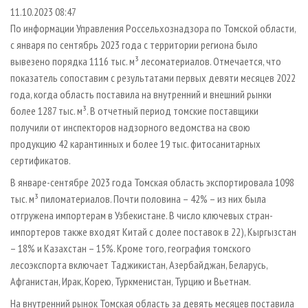
СУШКА ДРЕВЕСИНЫ
ПЕРСОНЫ
КОНТАКТЫ
РЕКЛАМА
11.10.2023 08:47
По информации Управления Россельхознадзора по Томской области,
ПРОИЗВОДСТВО ДРЕВЕСНЫХ ПЛИТ
МОБИЛЬНЫЕ ВЫСТАВКИ
РЕКЛАМА НА САЙТЕ
с января по сентябрь 2023 года с территории региона было
ДЕРЕВЯННОЕ ДОМОСТРОЕНИЕ
ОФИЦИАЛЬНЫЕ ДЕЛЕГАЦИИ
вывезено порядка 1116 тыс. м³ лесоматериалов. Отмечается, что
ПРОИЗВОДСТВО МЕБЕЛИ
показатель сопоставим с результатами первых девяти месяцев 2022
ПРИОРИТЕТНЫЕ ИНВЕСТПРОЕКТЫ
года, когда область поставила на внутренний и внешний рынки
БИОЭНЕРГЕТИКА
RUSSIAN FORESTRY REVIEW
более 1287 тыс. м³. В отчетный период томские поставщики
ЦБП
ГАЗЕТА ЛЕСПРОМФОРУМ
получили от инспекторов надзорного ведомства на свою
продукцию 42 карантинных и более 19 тыс. фитосанитарных
ИНСТРУМЕНТ И МАТЕРИАЛЫ
БИБЛИОТЕКА СПЕЦИАЛИСТА
сертификатов.
В январе-сентябре 2023 года Томская область экспортировала 1098
тыс. м³ пиломатериалов. Почти половина – 42% – из них была
отгружена импортерам в Узбекистане. В число ключевых стран-
импортеров также входят Китай с долее поставок в 22), Кыргызстан
– 18% и Казахстан – 15%. Кроме того, география томского
лесоэкспорта включает Таджикистан, Азербайджан, Беларусь,
Афганистан, Ирак, Корею, Туркменистан, Турцию и Вьетнам.
На внутренний рынок Томская область за девять месяцев поставила