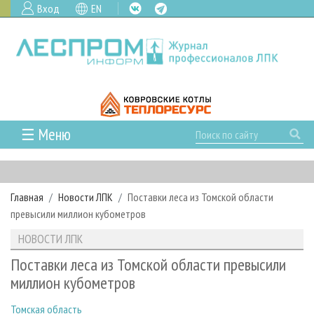
Вход
EN
☰ Меню
ГЛАВНАЯ
РУБРИКИ И ТЕМЫ
Главная
Новости ЛПК
Поставки леса из Томской области
РУБРИКИ ЖУРНАЛА
НОВОСТИ
превысили миллион кубометров
ЛЕСНОЕ ХОЗЯЙСТВО
КАЛЕНДАРЬ СОБЫТИЙ
ПРОЕКТЫ ЛПИ
НОВОСТИ ЛПК
ЛЕСОЗАГОТОВКА
НОВОСТИ ЛПК
АНАЛИТИКА
АРХИВ
Поставки леса из Томской области превысили
ЛЕСОПИЛЕНИЕ
НОВОСТИ ЖУРНАЛА
ПРЕДПРИЯТИЯ ЛПК
АРХИВ ЖУРНАЛОВ
миллион кубометров
О ЖУРНАЛЕ
ДЕРЕВООБРАБОТКА
НОВОСТИ КОМПАНИЙ
ЛЕСНЫЕ РЕГИОНЫ РОССИИ
СТАТЬИ
ПОДПИСКА
РЕКЛАМОДАТЕЛЯМ
Томская область