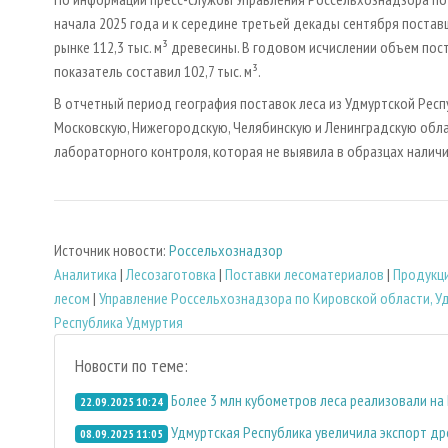
начала 2025 года и к середине третьей декады сентября поставщ
рынке 112,3 тыс. м³ древесины. В годовом исчислении объем пос
показатель составил 102,7 тыс. м³.
В отчетный период география поставок леса из Удмуртской Респ
Московскую, Нижегородскую, Челябинскую и Ленинградскую облас
лабораторного контроля, которая не выявила в образцах налич
Источник новости:
Россельхознадзор
Аналитика
|
Лесозаготовка
|
Поставки лесоматериалов
|
Продукц
лесом
|
Управление Россельхознадзора по Кировской области, У
Республика Удмуртия
Новости по теме:
Более 3 млн кубометров леса реализовали на
22.09.2025 10:24
Удмуртская Республика увеличила экспорт др
08.09.2025 11:05