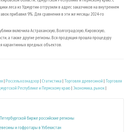
ики леса из Удмуртии отгрузили в адрес заказчиков на внутреннем
тавок прибавил 9%. Для сравнения в эти же месяцы 2024-го
ублики включила Астраханскую, Волгоградскую, Кировскую,
ти, а также другие регионы. Вся продукция прошла процедуру
ия карантинных вредных объектов.
ия
|
Россельхознадзор
|
Статистика
|
Торговля древесиной
|
Торговля
дмуртской Республике и Пермскому краю
|
Экономика, рынок
|
 Петербургской бирже российские регионы
евесины и гофротары в Узбекистан