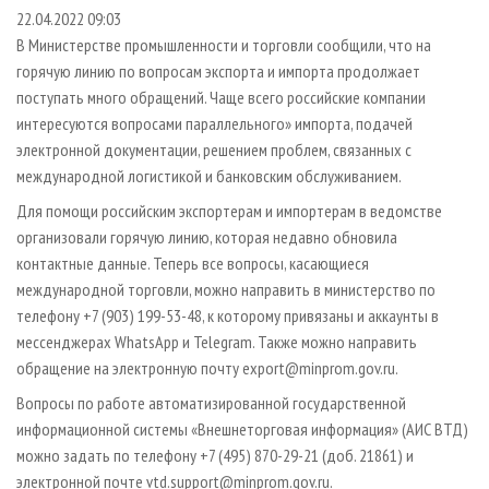
СУШКА ДРЕВЕСИНЫ
ПЕРСОНЫ
КОНТАКТЫ
РЕКЛАМА
22.04.2022 09:03
В Министерстве промышленности и торговли сообщили, что на
ПРОИЗВОДСТВО ДРЕВЕСНЫХ ПЛИТ
МОБИЛЬНЫЕ ВЫСТАВКИ
РЕКЛАМА НА САЙТЕ
горячую линию по вопросам экспорта и импорта продолжает
ДЕРЕВЯННОЕ ДОМОСТРОЕНИЕ
ОФИЦИАЛЬНЫЕ ДЕЛЕГАЦИИ
поступать много обращений. Чаще всего российские компании
ПРОИЗВОДСТВО МЕБЕЛИ
интересуются вопросами параллельного» импорта, подачей
ПРИОРИТЕТНЫЕ ИНВЕСТПРОЕКТЫ
электронной документации, решением проблем, связанных с
БИОЭНЕРГЕТИКА
RUSSIAN FORESTRY REVIEW
международной логистикой и банковским обслуживанием.
ЦБП
ГАЗЕТА ЛЕСПРОМФОРУМ
Для помощи российским экспортерам и импортерам в ведомстве
ИНСТРУМЕНТ И МАТЕРИАЛЫ
БИБЛИОТЕКА СПЕЦИАЛИСТА
организовали горячую линию, которая недавно обновила
контактные данные. Теперь все вопросы, касающиеся
международной торговли, можно направить в министерство по
телефону +7 (903) 199-53-48, к которому привязаны и аккаунты в
мессенджерах WhatsApp и Telegram. Также можно направить
обращение на электронную почту export@minprom.gov.ru.
Вопросы по работе автоматизированной государственной
информационной системы «Внешнеторговая информация» (АИС ВТД)
можно задать по телефону +7 (495) 870-29-21 (доб. 21861) и
электронной почте vtd.support@minprom.gov.ru.