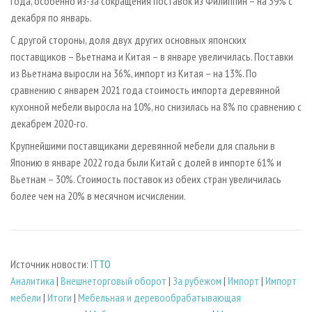
года, особенно из-за сокращения поставок из Филиппин – на 39% с
декабря по январь.
С другой стороны, доля двух других основных японских
поставщиков – Вьетнама и Китая – в январе увеличилась. Поставки
из Вьетнама выросли на 36%, импорт из Китая – на 13%. По
сравнению с январем 2021 года стоимость импорта деревянной
кухонной мебели выросла на 10%, но снизилась на 8% по сравнению с
декабрем 2020-го.
Крупнейшими поставщиками деревянной мебели для спальни в
Японию в январе 2022 года были Китай с долей в импорте 61% и
Вьетнам – 30%. Стоимость поставок из обеих стран увеличилась
более чем на 20% в месячном исчислении.
Источник новости:
ITTO
Аналитика
|
Внешнеторговый оборот
|
За рубежом
|
Импорт
|
Импорт
мебели
|
Итоги
|
Мебельная и деревообрабатывающая