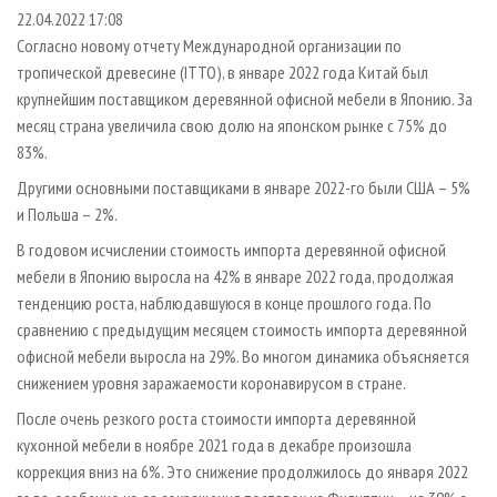
СУШКА ДРЕВЕСИНЫ
ПЕРСОНЫ
КОНТАКТЫ
РЕКЛАМА
22.04.2022 17:08
Согласно новому отчету Международной организации по
ПРОИЗВОДСТВО ДРЕВЕСНЫХ ПЛИТ
МОБИЛЬНЫЕ ВЫСТАВКИ
РЕКЛАМА НА САЙТЕ
тропической древесине (ITTO), в январе 2022 года Китай был
ДЕРЕВЯННОЕ ДОМОСТРОЕНИЕ
ОФИЦИАЛЬНЫЕ ДЕЛЕГАЦИИ
крупнейшим поставщиком деревянной офисной мебели в Японию. За
ПРОИЗВОДСТВО МЕБЕЛИ
месяц страна увеличила свою долю на японском рынке с 75% до
ПРИОРИТЕТНЫЕ ИНВЕСТПРОЕКТЫ
83%.
БИОЭНЕРГЕТИКА
RUSSIAN FORESTRY REVIEW
Другими основными поставщиками в январе 2022-го были США – 5%
ЦБП
ГАЗЕТА ЛЕСПРОМФОРУМ
и Польша – 2%.
ИНСТРУМЕНТ И МАТЕРИАЛЫ
БИБЛИОТЕКА СПЕЦИАЛИСТА
В годовом исчислении стоимость импорта деревянной офисной
мебели в Японию выросла на 42% в январе 2022 года, продолжая
тенденцию роста, наблюдавшуюся в конце прошлого года. По
сравнению с предыдущим месяцем стоимость импорта деревянной
офисной мебели выросла на 29%. Во многом динамика объясняется
снижением уровня заражаемости коронавирусом в стране.
После очень резкого роста стоимости импорта деревянной
кухонной мебели в ноябре 2021 года в декабре произошла
коррекция вниз на 6%. Это снижение продолжилось до января 2022