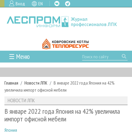
Вход
EN
☰ Меню
ГЛАВНАЯ
РУБРИКИ И ТЕМЫ
Главная
Новости ЛПК
В январе 2022 года Япония на 42%
РУБРИКИ ЖУРНАЛА
НОВОСТИ
увеличила импорт офисной мебели
ЛЕСНОЕ ХОЗЯЙСТВО
КАЛЕНДАРЬ СОБЫТИЙ
ПРОЕКТЫ ЛПИ
НОВОСТИ ЛПК
ЛЕСОЗАГОТОВКА
НОВОСТИ ЛПК
АНАЛИТИКА
АРХИВ
В январе 2022 года Япония на 42% увеличила
ЛЕСОПИЛЕНИЕ
НОВОСТИ ЖУРНАЛА
ПРЕДПРИЯТИЯ ЛПК
АРХИВ ЖУРНАЛОВ
импорт офисной мебели
О ЖУРНАЛЕ
ДЕРЕВООБРАБОТКА
НОВОСТИ КОМПАНИЙ
ЛЕСНЫЕ РЕГИОНЫ РОССИИ
СТАТЬИ
ПОДПИСКА
РЕКЛАМОДАТЕЛЯМ
Япония