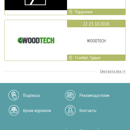
Порденоне
22-25.10.2026
WOODTECH
Стамбул, Турция
Смотреть все
Подписка
Рекламодателям
Архив журналов
Контакты