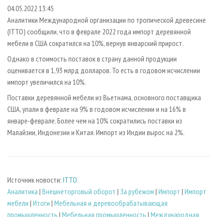
СУШКА ДРЕВЕСИНЫ
ПЕРСОНЫ
КОНТАКТЫ
РЕКЛАМА
04.05.2022 13:45
Аналитики Международной организации по тропической древесине
ПРОИЗВОДСТВО ДРЕВЕСНЫХ ПЛИТ
МОБИЛЬНЫЕ ВЫСТАВКИ
РЕКЛАМА НА САЙТЕ
(ITTO) сообщили, что в феврале 2022 года импорт деревянной
ДЕРЕВЯННОЕ ДОМОСТРОЕНИЕ
ОФИЦИАЛЬНЫЕ ДЕЛЕГАЦИИ
мебели в США сократился на 10%, вернув январский прирост.
ПРОИЗВОДСТВО МЕБЕЛИ
ПРИОРИТЕТНЫЕ ИНВЕСТПРОЕКТЫ
Однако в стоимость поставок в страну данной продукции
БИОЭНЕРГЕТИКА
оценивается в 1,93 млрд долларов. То есть в годовом исчислении
RUSSIAN FORESTRY REVIEW
импорт увеличился на 10%.
ЦБП
ГАЗЕТА ЛЕСПРОМФОРУМ
Поставки деревянной мебели из Вьетнама, основного поставщика
ИНСТРУМЕНТ И МАТЕРИАЛЫ
БИБЛИОТЕКА СПЕЦИАЛИСТА
США, упали в феврале на 9% в годовом исчислении и на 16% в
январе-феврале. Более чем на 10% сократились поставки из
Малайзии, Индонезии и Китая. Импорт из Индии вырос на 2%.
Источник новости:
ITTO
Аналитика
|
Внешнеторговый оборот
|
За рубежом
|
Импорт
|
Импорт
мебели
|
Итоги
|
Мебельная и деревообрабатывающая
промышленность
|
Мебельная промышленность
|
Международная