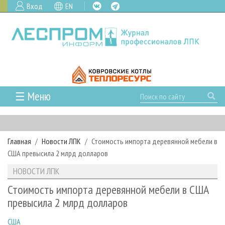
Вход
EN
☰ Меню
ГЛАВНАЯ
РУБРИКИ И ТЕМЫ
Главная
Новости ЛПК
Стоимость импорта деревянной мебели в
РУБРИКИ ЖУРНАЛА
НОВОСТИ
США превысила 2 млрд долларов
ЛЕСНОЕ ХОЗЯЙСТВО
КАЛЕНДАРЬ СОБЫТИЙ
ПРОЕКТЫ ЛПИ
НОВОСТИ ЛПК
ЛЕСОЗАГОТОВКА
НОВОСТИ ЛПК
АНАЛИТИКА
АРХИВ
Стоимость импорта деревянной мебели в США
ЛЕСОПИЛЕНИЕ
НОВОСТИ ЖУРНАЛА
ПРЕДПРИЯТИЯ ЛПК
АРХИВ ЖУРНАЛОВ
превысила 2 млрд долларов
О ЖУРНАЛЕ
ДЕРЕВООБРАБОТКА
НОВОСТИ КОМПАНИЙ
ЛЕСНЫЕ РЕГИОНЫ РОССИИ
СТАТЬИ
ПОДПИСКА
РЕКЛАМОДАТЕЛЯМ
США