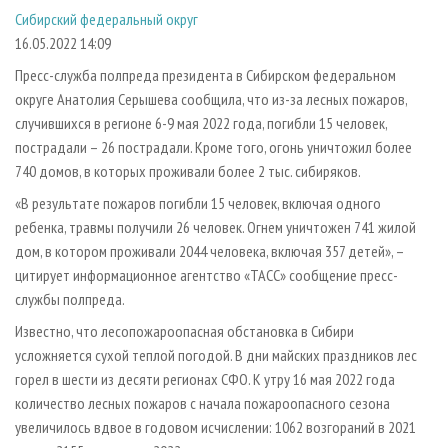
СУШКА ДРЕВЕСИНЫ
ПЕРСОНЫ
КОНТАКТЫ
РЕКЛАМА
Сибирский федеральный округ
16.05.2022 14:09
ПРОИЗВОДСТВО ДРЕВЕСНЫХ ПЛИТ
МОБИЛЬНЫЕ ВЫСТАВКИ
РЕКЛАМА НА САЙТЕ
Пресс-служба полпреда президента в Сибирском федеральном
ДЕРЕВЯННОЕ ДОМОСТРОЕНИЕ
ОФИЦИАЛЬНЫЕ ДЕЛЕГАЦИИ
округе Анатолия Серышева сообщила, что из-за лесных пожаров,
ПРОИЗВОДСТВО МЕБЕЛИ
ПРИОРИТЕТНЫЕ ИНВЕСТПРОЕКТЫ
случившихся в регионе 6-9 мая 2022 года, погибли 15 человек,
БИОЭНЕРГЕТИКА
RUSSIAN FORESTRY REVIEW
пострадали – 26 пострадали. Кроме того, огонь уничтожил более
740 домов, в которых проживали более 2 тыс. сибиряков.
ЦБП
ГАЗЕТА ЛЕСПРОМФОРУМ
«В результате пожаров погибли 15 человек, включая одного
ИНСТРУМЕНТ И МАТЕРИАЛЫ
БИБЛИОТЕКА СПЕЦИАЛИСТА
ребенка, травмы получили 26 человек. Огнем уничтожен 741 жилой
дом, в котором проживали 2044 человека, включая 357 детей», –
цитирует информационное агентство «ТАСС» сообщение пресс-
службы полпреда.
Известно, что лесопожароопасная обстановка в Сибири
усложняется сухой теплой погодой. В дни майских праздников лес
горел в шести из десяти регионах СФО. К утру 16 мая 2022 года
количество лесных пожаров с начала пожароопасного сезона
увеличилось вдвое в годовом исчислении: 1062 возгораний в 2021