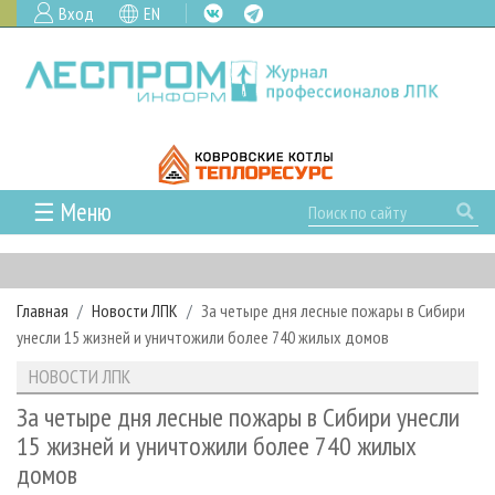
Вход
EN
☰ Меню
ГЛАВНАЯ
РУБРИКИ И ТЕМЫ
Главная
Новости ЛПК
За четыре дня лесные пожары в Сибири
РУБРИКИ ЖУРНАЛА
НОВОСТИ
унесли 15 жизней и уничтожили более 740 жилых домов
ЛЕСНОЕ ХОЗЯЙСТВО
КАЛЕНДАРЬ СОБЫТИЙ
ПРОЕКТЫ ЛПИ
НОВОСТИ ЛПК
ЛЕСОЗАГОТОВКА
НОВОСТИ ЛПК
АНАЛИТИКА
АРХИВ
За четыре дня лесные пожары в Сибири унесли
ЛЕСОПИЛЕНИЕ
НОВОСТИ ЖУРНАЛА
ПРЕДПРИЯТИЯ ЛПК
АРХИВ ЖУРНАЛОВ
15 жизней и уничтожили более 740 жилых
О ЖУРНАЛЕ
домов
ДЕРЕВООБРАБОТКА
НОВОСТИ КОМПАНИЙ
ЛЕСНЫЕ РЕГИОНЫ РОССИИ
СТАТЬИ
ПОДПИСКА
РЕКЛАМОДАТЕЛЯМ