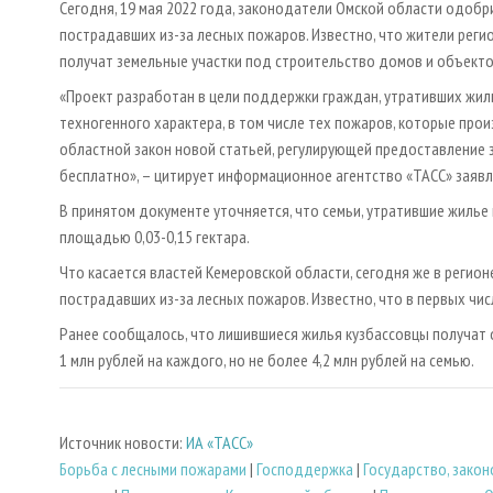
Сегодня, 19 мая 2022 года, законодатели Омской области одоб
пострадавших из-за лесных пожаров. Известно, что жители регио
получат земельные участки под строительство домов и объекто
«Проект разработан в цели поддержки граждан, утративших жил
техногенного характера, в том числе тех пожаров, которые про
областной закон новой статьей, регулирующей предоставление
бесплатно», – цитирует информационное агентство «ТАСС» заяв
В принятом документе уточняется, что семьи, утратившие жилье 
площадью 0,03-0,15 гектара.
Что касается властей Кемеровской области, сегодня же в регион
пострадавших из-за лесных пожаров. Известно, что в первых чи
Ранее сообщалось, что лишившиеся жилья кузбассовцы получат о
1 млн рублей на каждого, но не более 4,2 млн рублей на семью.
Источник новости:
ИА «ТАСС»
Борьба с лесными пожарами
|
Господдержка
|
Государство, зако