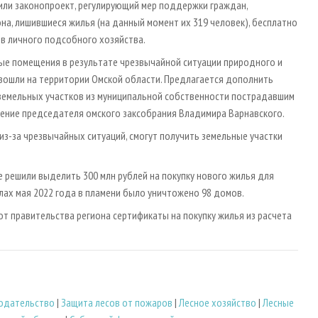
рили законопроект, регулирующий мер поддержки граждан,
на, лишившиеся жилья (на данный момент их 319 человек), бесплатно
в личного подсобного хозяйства.
ые помещения в результате чрезвычайной ситуации природного и
изошли на территории Омской области. Предлагается дополнить
 земельных участков из муниципальной собственности пострадавшим
ление председателя омского заксобрания Владимира Варнавского.
из-за чрезвычайных ситуаций, смогут получить земельные участки
е решили выделить 300 млн рублей на покупку нового жилья для
слах мая 2022 года в пламени было уничтожено 98 домов.
т правительства региона сертификаты на покупку жилья из расчета
нодательство
|
Защита лесов от пожаров
|
Лесное хозяйство
|
Лесные