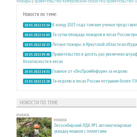
пожары
|
Правительство Кемеровской области
|
Правительство О
Новости по теме:
К концу 2023 года томские ученые представя
18.05.2022 11:16
За сутки площадь пожаров в лесах России пр
18.05.2022 11:03
Лесные пожары: в Иркутской области возбуди
18.05.2022 10:23
Правительство в десять раз увеличило штраф
20.05.2022 09:40
безопасности в лесах
Главное от «ЛесПромИнформ» за неделю
20.05.2022 14:31
За неделю в лесах России потушили более 55
23.05.2022 12:28
НОВОСТИ ПО ТЕМЕ
05.08.2026
05.08.2026
Лесосибирский ЛДК №1 автоматизировал
укладку мешков с пеллетами