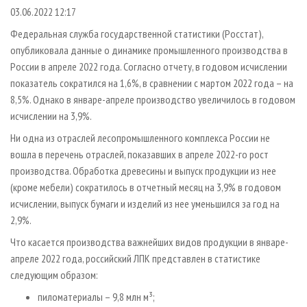
СУШКА ДРЕВЕСИНЫ
ПЕРСОНЫ
КОНТАКТЫ
РЕКЛАМА
03.06.2022 12:17
ПРОИЗВОДСТВО ДРЕВЕСНЫХ ПЛИТ
МОБИЛЬНЫЕ ВЫСТАВКИ
Федеральная служба государственной статистики (Росстат),
РЕКЛАМА НА САЙТЕ
опубликовала данные о динамике промышленного производства в
ДЕРЕВЯННОЕ ДОМОСТРОЕНИЕ
ОФИЦИАЛЬНЫЕ ДЕЛЕГАЦИИ
России в апреле 2022 года. Согласно отчету, в годовом исчислении
ПРОИЗВОДСТВО МЕБЕЛИ
ПРИОРИТЕТНЫЕ ИНВЕСТПРОЕКТЫ
показатель сократился на 1,6%, в сравнении с мартом 2022 года – на
БИОЭНЕРГЕТИКА
8,5%. Однако в январе-апреле производство увеличилось в годовом
RUSSIAN FORESTRY REVIEW
исчислении на 3,9%.
ЦБП
ГАЗЕТА ЛЕСПРОМФОРУМ
Ни одна из отраслей лесопромышленного комплекса России не
ИНСТРУМЕНТ И МАТЕРИАЛЫ
БИБЛИОТЕКА СПЕЦИАЛИСТА
вошла в перечень отраслей, показавших в апреле 2022-го рост
производства. Обработка древесины и выпуск продукции из нее
(кроме мебели) сократилось в отчетный месяц на 3,9% в годовом
исчислении, выпуск бумаги и изделий из нее уменьшился за год на
2,9%.
Что касается производства важнейших видов продукции в январе-
апреле 2022 года, российский ЛПК представлен в статистике
следующим образом:
пиломатериалы – 9,8 млн м³;