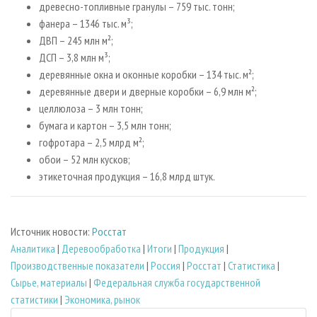
древесно-топливные гранулы – 759 тыс. тонн;
фанера – 1346 тыс. м³;
ДВП – 245 млн м²;
ДСП – 3,8 млн м³;
деревянные окна и оконные коробки – 134 тыс. м²;
деревянные двери и дверные коробки – 6,9 млн м²;
целлюлоза – 3 млн тонн;
бумага и картон – 3,5 млн тонн;
гофротара – 2,5 млрд м²;
обои – 52 млн кусков;
этикеточная продукция – 16,8 млрд штук.
Источник новости:
Росстат
Аналитика
|
Деревообработка
|
Итоги
|
Продукция
|
Производственные показатели
|
Россия
|
Росстат
|
Статистика
|
Сырье, материалы
|
Федеральная служба государственной
статистики
|
Экономика, рынок