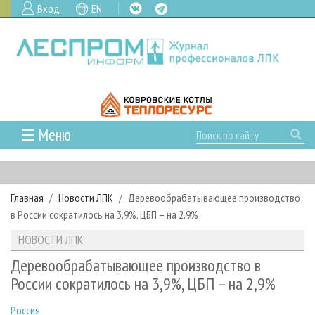
Вход
EN
☰ Меню
ГЛАВНАЯ
РУБРИКИ И ТЕМЫ
Главная
Новости ЛПК
Деревообрабатывающее производство
РУБРИКИ ЖУРНАЛА
НОВОСТИ
в России сократилось на 3,9%, ЦБП – на 2,9%
ЛЕСНОЕ ХОЗЯЙСТВО
КАЛЕНДАРЬ СОБЫТИЙ
ПРОЕКТЫ ЛПИ
НОВОСТИ ЛПК
ЛЕСОЗАГОТОВКА
НОВОСТИ ЛПК
АНАЛИТИКА
АРХИВ
Деревообрабатывающее производство в
ЛЕСОПИЛЕНИЕ
НОВОСТИ ЖУРНАЛА
ПРЕДПРИЯТИЯ ЛПК
АРХИВ ЖУРНАЛОВ
России сократилось на 3,9%, ЦБП – на 2,9%
О ЖУРНАЛЕ
ДЕРЕВООБРАБОТКА
НОВОСТИ КОМПАНИЙ
ЛЕСНЫЕ РЕГИОНЫ РОССИИ
СТАТЬИ
ПОДПИСКА
РЕКЛАМОДАТЕЛЯМ
Россия