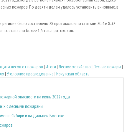
есных пожаров. По девяти делам удалось установить виновных, в
 в регионе было составлено 28 протоколов по статьям 20.4 и 8.32
н составлено более 1,5 тыс. протоколов.
ащита лесов от пожаров
|
Итоги
|
Лесное хозяйство
|
Лесные пожары
|
ело
|
Уголовное преследование
|
Иркутская область
пожарной опасности на июнь 2022 года
нных с лесными пожарами
мов в Сибири и на Дальнем Востоке
пожаров