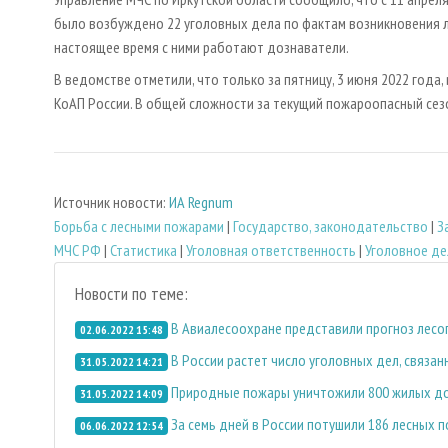
было возбуждено 22 уголовных дела по фактам возникновения л
настоящее время с ними работают дознаватели.
В ведомстве отметили, что только за пятницу, 3 июня 2022 года,
КоАП России. В общей сложности за текущий пожароопасный сезо
Источник новости:
ИА Regnum
Борьба с лесными пожарами
|
Государство, законодательство
|
З
МЧС РФ
|
Статистика
|
Уголовная ответственность
|
Уголовное д
Новости по теме:
В Авиалесоохране представили прогноз лесо
02.06.2022 15:48
В России растет число уголовных дел, связа
31.05.2022 14:21
Природные пожары уничтожили 800 жилых до
31.05.2022 14:09
За семь дней в России потушили 186 лесных 
06.06.2022 12:54