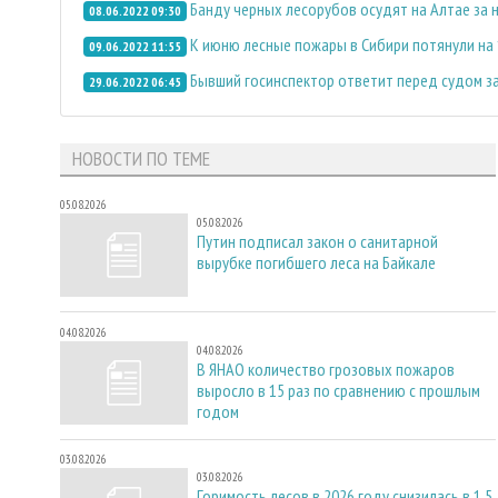
Банду черных лесорубов осудят на Алтае за
08.06.2022 09:30
К июню лесные пожары в Сибири потянули на 
09.06.2022 11:55
Бывший госинспектор ответит перед судом за
29.06.2022 06:45
НОВОСТИ ПО ТЕМЕ
05.08.2026
05.08.2026
Путин подписал закон о санитарной
вырубке погибшего леса на Байкале
04.08.2026
04.08.2026
В ЯНАО количество грозовых пожаров
выросло в 15 раз по сравнению с прошлым
годом
03.08.2026
03.08.2026
Горимость лесов в 2026 году снизилась в 1,5