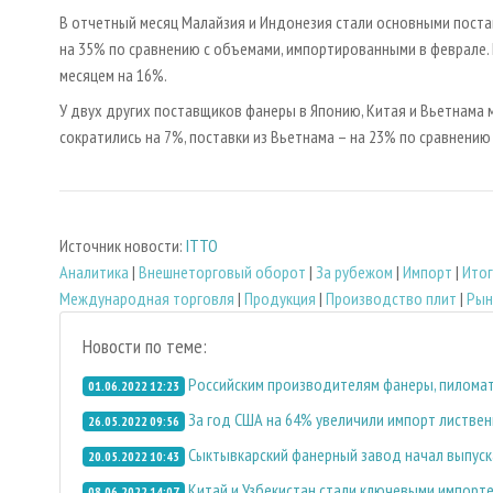
В отчетный месяц Малайзия и Индонезия стали основными поста
на 35% по сравнению с объемами, импортированными в феврале.
месяцем на 16%.
У двух других поставщиков фанеры в Японию, Китая и Вьетнама 
сократились на 7%, поставки из Вьетнама – на 23% по сравнени
Источник новости:
ITTO
Аналитика
|
Внешнеторговый оборот
|
За рубежом
|
Импорт
|
Итог
Международная торговля
|
Продукция
|
Производство плит
|
Рын
Новости по теме:
Российским производителям фанеры, пиломате
01.06.2022 12:23
За год США на 64% увеличили импорт листве
26.05.2022 09:56
Сыктывкарский фанерный завод начал выпус
20.05.2022 10:43
Китай и Узбекистан стали ключевыми импорт
08.06.2022 14:07