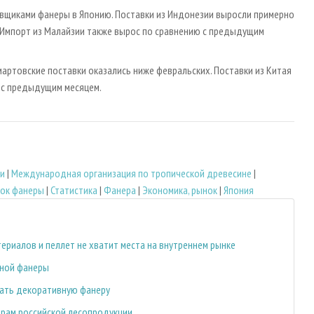
вщиками фанеры в Японию. Поставки из Индонезии выросли примерно
 Импорт из Малайзии также вырос по сравнению с предыдущим
мартовские поставки оказались ниже февральских. Поставки из Китая
ю с предыдущим месяцем.
и
|
Международная организация по тропической древесине
|
ок фанеры
|
Статистика
|
Фанера
|
Экономика, рынок
|
Япония
риалов и пеллет не хватит места на внутреннем рынке
нной фанеры
кать декоративную фанеру
ерам российской лесопродукции