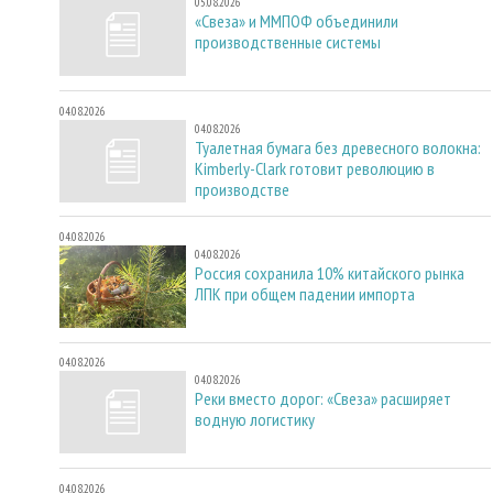
05.08.2026
«Свеза» и ММПОФ объединили
производственные системы
04.08.2026
04.08.2026
Туалетная бумага без древесного волокна:
Kimberly-Clark готовит революцию в
производстве
04.08.2026
04.08.2026
Россия сохранила 10% китайского рынка
ЛПК при общем падении импорта
04.08.2026
04.08.2026
Реки вместо дорог: «Свеза» расширяет
водную логистику
04.08.2026