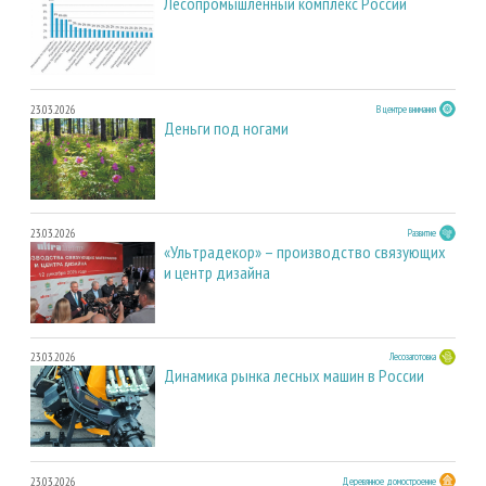
Лесопромышленный комплекс России
23.03.2026
В центре внимания
Деньги под ногами
23.03.2026
Развитие
«Ультрадекор» – производство связующих
и центр дизайна
23.03.2026
Лесозаготовка
Динамика рынка лесных машин в России
23.03.2026
Деревянное домостроение