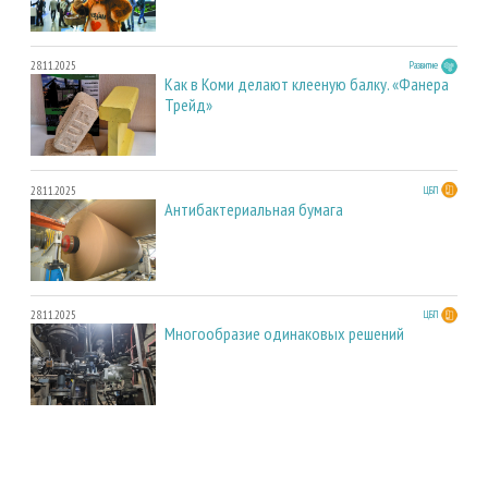
28.11.2025
Развитие
Как в Коми делают клееную балку. «Фанера
Трейд»
28.11.2025
ЦБП
Антибактериальная бумага
28.11.2025
ЦБП
Многообразие одинаковых решений