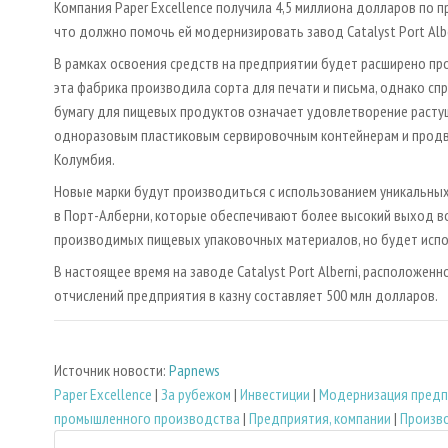
Компания Paper Excellence получила 4,5 миллиона долларов по 
что должно помочь ей модернизировать завод Catalyst Port Albe
В рамках освоения средств на предприятии будет расширено пр
эта фабрика производила сорта для печати и письма, однако сп
бумагу для пищевых продуктов означает удовлетворение расту
одноразовым пластиковым сервировочным контейнерам и продви
Колумбия.
Новые марки будут производиться с использованием уникальных
в Порт-Алберни, которые обеспечивают более высокий выход во
производимых пищевых упаковочных материалов, но будет испо
В настоящее время на заводе Catalyst Port Alberni, расположен
отчислений предприятия в казну составляет 500 млн долларов.
Источник новости:
Papnews
Paper Excellence
|
За рубежом
|
Инвестиции
|
Модернизация предп
промышленного производства
|
Предприятия, компании
|
Произв