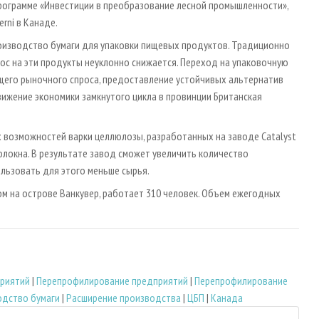
программе «Инвестиции в преобразование лесной промышленности»,
rni в Канаде.
оизводство бумаги для упаковки пищевых продуктов. Традиционно
рос на эти продукты неуклонно снижается. Переход на упаковочную
щего рыночного спроса, предоставление устойчивых альтернатив
жение экономики замкнутого цикла в провинции Британская
 возможностей варки целлюлозы, разработанных на заводе Catalyst
локна. В результате завод сможет увеличить количество
льзовать для этого меньше сырья.
ном на острове Ванкувер, работает 310 человек. Объем ежегодных
риятий
|
Перепрофилирование предприятий
|
Перепрофилирование
одство бумаги
|
Расширение производства
|
ЦБП
|
Канада