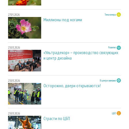
27.05.2026
Тема номера
Миллионы под ногами
23.03.2026
Развитие
«Ультрадекор» – производство связующих
и центр дизайна
23.03.2026
В центре внимания
Осторожно, двери открываются!
23.03.2026
ЦБП
Страсти по ЦБП