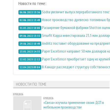
Новости по теме:
Södra увеличит выпуск переработанного текс
06.06.2022 13:56
Новое производство древесно-топливных бр
02.06.2022 13:49
Расширение бумажной фабрики Shotton оцени
31.05.2022 10:00
Smurfit Kappa инвестировала 23,5 млн долла
09.06.2022 13:55
Andritz поставит оборудование на предприят
29.06.2022 10:49
Paper Excellence направит 50 млн долларов 
23.01.2023 14:33
Paper Excellence приобретает одну из крупн
22.02.2023 12:12
В Канаде расследуют структуру собственности
12.04.2023 09:04
НОВОСТИ ПО ТЕМЕ
07.08.2026
07.08.2026
«Свеза» изучила применение своих ДСП в
мебельном производстве