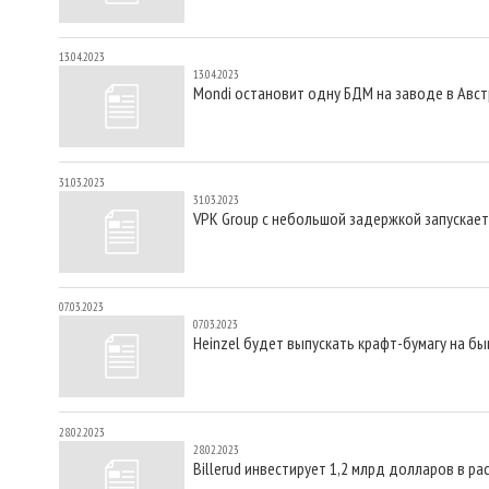
13.04.2023
13.04.2023
Mondi остановит одну БДМ на заводе в Авст
31.03.2023
31.03.2023
VPK Group с небольшой задержкой запускае
07.03.2023
07.03.2023
Heinzel будет выпускать крафт-бумагу на б
28.02.2023
28.02.2023
Billerud инвестирует 1,2 млрд долларов в р