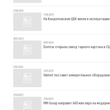
15.06.2023
15.06.2023
На Кондопожском ЦБК ввели в эксплуатаци
30.05.2023
30.05.2023
Domtar открыла завод тарного картона в С
17.05.2023
17.05.2023
Valmet поставит измерительное оборудован
27.04.2023
27.04.2023
MM Group направит 660 млн евро на модерн