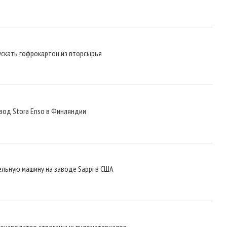
ускать гофрокартон из вторсырья
вод Stora Enso в Финляндии
льную машину на заводе Sappi в США
роизводство строганных пиломатериалов