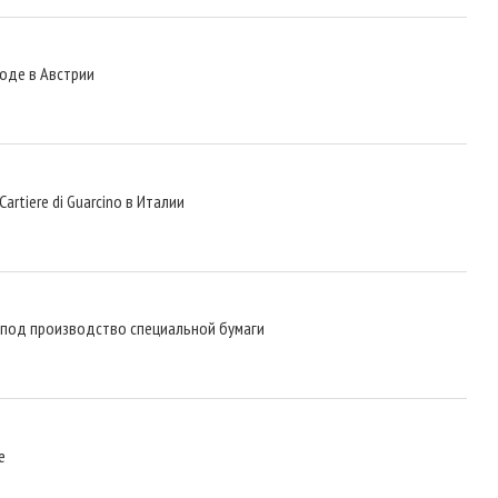
оде в Австрии
rtiere di Guarcino в Италии
 под производство специальной бумаги
е