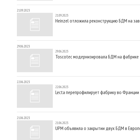
21.09.2023
21.09.2023
Heinzel отложила реконструкцию БДМ на зав
29.06.2023
29.06.2023
Toscotec модернизировала БДМ на фабрике Ca
22.06.2023
22.06.2023
Lecta перепрофилирует фабрику во Франции
21.06.2023
21.06.2023
UPM объявила о закрытии двух БДМ в Европ