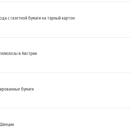
ода с газетной бумаги на тарный картон
целлюлозы в Австрии
зированные бумаги
 Швеции