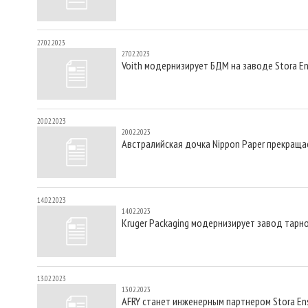
27.02.2023
27.02.2023
Voith модернизирует БДМ на заводе Stora E
20.02.2023
20.02.2023
Австралийская дочка Nippon Paper прекраща
14.02.2023
14.02.2023
Kruger Packaging модернизирует завод тарн
13.02.2023
13.02.2023
AFRY станет инженерным партнером Stora E