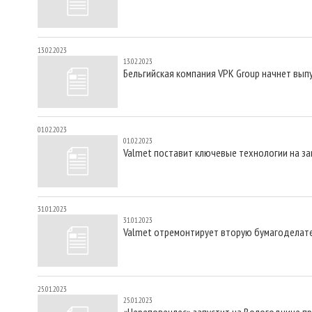
13.02.2023
13.02.2023
Бельгийская компания VPK Group начнет вып
01.02.2023
01.02.2023
Valmet поставит ключевые технологии на за
31.01.2023
31.01.2023
Valmet отремонтирует вторую бумагоделате
25.01.2023
25.01.2023
«Череповецлес» запустит на Вологодчине п