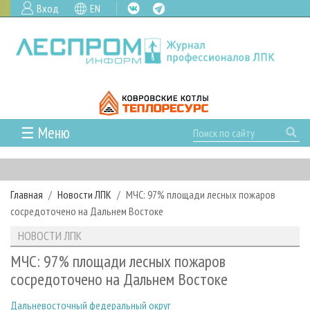
Вход
EN
☰ Меню
ГЛАВНАЯ
РУБРИКИ И ТЕМЫ
Главная
Новости ЛПК
МЧС: 97% площади лесных пожаров
РУБРИКИ ЖУРНАЛА
НОВОСТИ
сосредоточено на Дальнем Востоке
ЛЕСНОЕ ХОЗЯЙСТВО
КАЛЕНДАРЬ СОБЫТИЙ
ПРОЕКТЫ ЛПИ
НОВОСТИ ЛПК
ЛЕСОЗАГОТОВКА
НОВОСТИ ЛПК
АНАЛИТИКА
АРХИВ
МЧС: 97% площади лесных пожаров
ЛЕСОПИЛЕНИЕ
НОВОСТИ ЖУРНАЛА
ПРЕДПРИЯТИЯ ЛПК
АРХИВ ЖУРНАЛОВ
сосредоточено на Дальнем Востоке
О ЖУРНАЛЕ
ДЕРЕВООБРАБОТКА
НОВОСТИ КОМПАНИЙ
ЛЕСНЫЕ РЕГИОНЫ РОССИИ
СТАТЬИ
ПОДПИСКА
РЕКЛАМОДАТЕЛЯМ
Дальневосточный федеральный округ