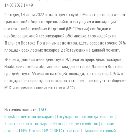
СУШКА ДРЕВЕСИНЫ
ПЕРСОНЫ
КОНТАКТЫ
РЕКЛАМА
14.06.2022 14:49
ПРОИЗВОДСТВО ДРЕВЕСНЫХ ПЛИТ
МОБИЛЬНЫЕ ВЫСТАВКИ
Сегодня, 14 июня 2022 года, в пресс-службе Министерства по делам
РЕКЛАМА НА САЙТЕ
гражданской обороны, чрезвычайным ситуациям и ликвидации
ДЕРЕВЯННОЕ ДОМОСТРОЕНИЕ
ОФИЦИАЛЬНЫЕ ДЕЛЕГАЦИИ
последствий стихийных бедствий (МЧС России) сообщили о
ПРОИЗВОДСТВО МЕБЕЛИ
ПРИОРИТЕТНЫЕ ИНВЕСТПРОЕКТЫ
наиболее сложной лесопожарной обстановке, сложившейся на
БИОЭНЕРГЕТИКА
Дальнем Востоке. По данным ведомства, здесь сосредоточено 97%
RUSSIAN FORESTRY REVIEW
площади всех лесных пожаров, действующих на данный момент.
ЦБП
ГАЗЕТА ЛЕСПРОМФОРУМ
«На сегодняшний день действуют 97 [очагов природных пожаров].
ИНСТРУМЕНТ И МАТЕРИАЛЫ
БИБЛИОТЕКА СПЕЦИАЛИСТА
Наиболее сложная обстановка складывается на Дальнем Востоке,
где действуют 55 очагов на общей площади, составляющей 97% от
площади всех природных пожаров в стране», – цитирует сообщение
МЧС информационное агентство «ТАСС».
Источник новости:
ТАСС
Борьба с лесными пожарами
|
Государство, законодательство
|
Защита лесов от пожаров
|
Итоги
|
Лесное хозяйство
|
Лесные
пожары
|
МЧС России
|
МЧС РФ
|
Статистика
|
Дальневосточный