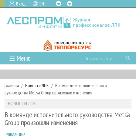
Вход
EN
☰ Меню
ГЛАВНАЯ
РУБРИКИ И ТЕМЫ
Главная
Новости ЛПК
В команде исполнительного
РУБРИКИ ЖУРНАЛА
НОВОСТИ
руководства Metsä Group произошли изменения
ЛЕСНОЕ ХОЗЯЙСТВО
КАЛЕНДАРЬ СОБЫТИЙ
ПРОЕКТЫ ЛПИ
НОВОСТИ ЛПК
ЛЕСОЗАГОТОВКА
НОВОСТИ ЛПК
АНАЛИТИКА
АРХИВ
В команде исполнительного руководства Metsä
ЛЕСОПИЛЕНИЕ
НОВОСТИ ЖУРНАЛА
ПРЕДПРИЯТИЯ ЛПК
АРХИВ ЖУРНАЛОВ
Group произошли изменения
О ЖУРНАЛЕ
ДЕРЕВООБРАБОТКА
НОВОСТИ КОМПАНИЙ
ЛЕСНЫЕ РЕГИОНЫ РОССИИ
СТАТЬИ
ПОДПИСКА
РЕКЛАМОДАТЕЛЯМ
Финляндия