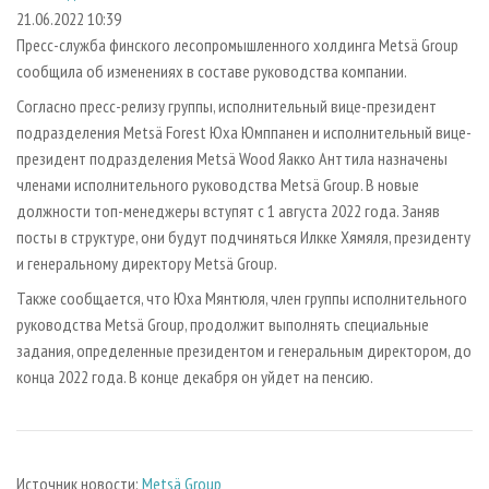
СУШКА ДРЕВЕСИНЫ
ПЕРСОНЫ
КОНТАКТЫ
РЕКЛАМА
21.06.2022 10:39
Пресс-служба финского лесопромышленного холдинга Metsä Group
ПРОИЗВОДСТВО ДРЕВЕСНЫХ ПЛИТ
МОБИЛЬНЫЕ ВЫСТАВКИ
РЕКЛАМА НА САЙТЕ
сообщила об изменениях в составе руководства компании.
ДЕРЕВЯННОЕ ДОМОСТРОЕНИЕ
ОФИЦИАЛЬНЫЕ ДЕЛЕГАЦИИ
Согласно пресс-релизу группы, исполнительный вице-президент
ПРОИЗВОДСТВО МЕБЕЛИ
ПРИОРИТЕТНЫЕ ИНВЕСТПРОЕКТЫ
подразделения Metsä Forest Юха Юмппанен и исполнительный вице-
БИОЭНЕРГЕТИКА
президент подразделения Metsä Wood Яакко Анттила назначены
RUSSIAN FORESTRY REVIEW
членами исполнительного руководства Metsä Group. В новые
ЦБП
ГАЗЕТА ЛЕСПРОМФОРУМ
должности топ-менеджеры вступят с 1 августа 2022 года. Заняв
ИНСТРУМЕНТ И МАТЕРИАЛЫ
БИБЛИОТЕКА СПЕЦИАЛИСТА
посты в структуре, они будут подчиняться Илкке Хямяля, президенту
и генеральному директору Metsä Group.
Также сообщается, что Юха Мянтюля, член группы исполнительного
руководства Metsä Group, продолжит выполнять специальные
задания, определенные президентом и генеральным директором, до
конца 2022 года. В конце декабря он уйдет на пенсию.
Источник новости:
Metsä Group