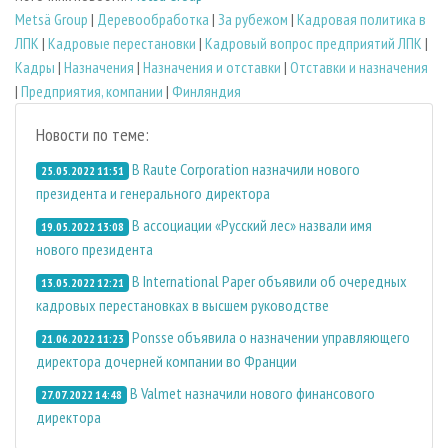
Metsä Group
|
Деревообработка
|
За рубежом
|
Кадровая политика в
ЛПК
|
Кадровые перестановки
|
Кадровый вопрос предприятий ЛПК
|
Кадры
|
Назначения
|
Назначения и отставки
|
Отставки и назначения
|
Предприятия, компании
|
Финляндия
Новости по теме:
В Raute Corporation назначили нового
25.05.2022 11:51
президента и генерального директора
В ассоциации «Русский лес» назвали имя
19.05.2022 13:08
нового президента
В International Paper объявили об очередных
13.05.2022 12:21
кадровых перестановках в высшем руководстве
Ponsse объявила о назначении управляющего
21.06.2022 11:23
директора дочерней компании во Франции
В Valmet назначили нового финансового
27.07.2022 14:48
директора