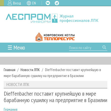
Вход
EN
☰ Меню
ГЛАВНАЯ
РУБРИКИ И ТЕМЫ
Главная
Новости ЛПК
Dieffenbacher поставит крупнейшую в
РУБРИКИ ЖУРНАЛА
НОВОСТИ
мире барабанную сушилку на предприятие в Бразилии
ЛЕСНОЕ ХОЗЯЙСТВО
КАЛЕНДАРЬ СОБЫТИЙ
ПРОЕКТЫ ЛПИ
НОВОСТИ ЛПК
ЛЕСОЗАГОТОВКА
НОВОСТИ ЛПК
АНАЛИТИКА
АРХИВ
Dieffenbacher поставит крупнейшую в мире
ЛЕСОПИЛЕНИЕ
НОВОСТИ ЖУРНАЛА
ПРЕДПРИЯТИЯ ЛПК
АРХИВ ЖУРНАЛОВ
барабанную сушилку на предприятие в Бразилии
О ЖУРНАЛЕ
ДЕРЕВООБРАБОТКА
НОВОСТИ КОМПАНИЙ
ЛЕСНЫЕ РЕГИОНЫ РОССИИ
СТАТЬИ
ПОДПИСКА
РЕКЛАМОДАТЕЛЯМ
Германия