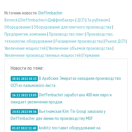
Источник новости:
Dieffenbacher
Berneck
|
Dieffenbacher/«Диффенбахер»
|
ДСП
|
За рубежом
|
Оборудование
|
Оборудование для плитного производства
|
Предприятия, компании
|
Производство плит
|
Производство,
технологии, оборудование
|
Расширение производства
|
Рынок ДСП
|
Увеличение мощностей
|
Увеличение объемов производства
|
Увеличение производственных мощностей
|
Германия
Новости по теме:
В Арабских Эмиратах наладили производство
20.01.2022 10:13
ОСП из пальмового листа
Dieffenbacher заработала 400 млн евро и
16.12.2021 13:03
ожидает увеличения продаж
Вьетнамская Kim Tin Group заказала у
24.02.2022 08:36
Dieffenbacher две линии по производству MDF
Andritz поставит оборудование на
05.07.2022 11:40