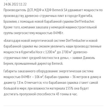
СУШКА ДРЕВЕСИНЫ
ПЕРСОНЫ
КОНТАКТЫ
РЕКЛАМА
24.06.2022 11:22
Производитель ДСП, МДФ и ХДФ Berneck SA удваивает мощности по
ПРОИЗВОДСТВО ДРЕВЕСНЫХ ПЛИТ
МОБИЛЬНЫЕ ВЫСТАВКИ
РЕКЛАМА НА САЙТЕ
производству древесно-стружечных плит в городе Куритиба,
ДЕРЕВЯННОЕ ДОМОСТРОЕНИЕ
ОФИЦИАЛЬНЫЕ ДЕЛЕГАЦИИ
Бразилия, с помощью новой барабанной сушилки Dieffenbacher.
ПРОИЗВОДСТВО МЕБЕЛИ
Кроме того, компания заказала у немецкой машиностроительной
ПРИОРИТЕТНЫЕ ИНВЕСТПРОЕКТЫ
группы энергосистему мощностью 84 МВт.
БИОЭНЕРГЕТИКА
RUSSIAN FORESTRY REVIEW
«Благодаря новой энергетической системе Dieffenbacher и новой
ЦБП
ГАЗЕТА ЛЕСПРОМФОРУМ
барабанной сушилке мы сможем увеличить наши производственные
ИНСТРУМЕНТ И МАТЕРИАЛЫ
БИБЛИОТЕКА СПЕЦИАЛИСТА
мощности в Куритиба Носе с 1200 м³ до 2700 м³ древесно-
стружечных плит средней плотности в день», – заявил Даниэль
Бернек, промышленный директор Berneck.
Габариты заказанного оборудования: энергетическая система
мощностью 84 МВт – 106 м², барабан сушилки – 36 метров в длину и
диаметр 7,8 м. Отмечается, что барабанная сушилка станет самой
большой в мире, при влажности материала 155% она будет
достигать пропускной способности 43 тонны в час.