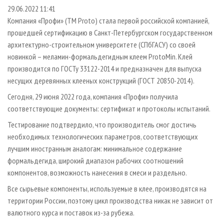
СУШКА ДРЕВЕСИНЫ
ПЕРСОНЫ
КОНТАКТЫ
РЕКЛАМА
29.06.2022 11:41
Компания «Профи» (ТМ Proto) стала первой российской компанией,
ПРОИЗВОДСТВО ДРЕВЕСНЫХ ПЛИТ
МОБИЛЬНЫЕ ВЫСТАВКИ
РЕКЛАМА НА САЙТЕ
прошедшей сертификацию в Санкт-Петербургском государственном
ДЕРЕВЯННОЕ ДОМОСТРОЕНИЕ
ОФИЦИАЛЬНЫЕ ДЕЛЕГАЦИИ
архитектурно-строительном университете (СПбГАСУ) со своей
ПРОИЗВОДСТВО МЕБЕЛИ
новинкой – меламин-формальдегидным клеем ProtoMin. Клей
ПРИОРИТЕТНЫЕ ИНВЕСТПРОЕКТЫ
производится по ГОСТу 33122-2014 и предназначен для выпуска
БИОЭНЕРГЕТИКА
RUSSIAN FORESTRY REVIEW
несущих деревянных клееных конструкций (ГОСТ 20850-2014).
ЦБП
ГАЗЕТА ЛЕСПРОМФОРУМ
Сегодня, 29 июня 2022 года, компания «Профи» получила
ИНСТРУМЕНТ И МАТЕРИАЛЫ
БИБЛИОТЕКА СПЕЦИАЛИСТА
соответствующие документы: сертификат и протоколы испытаний.
Тестирование подтвердило, что производитель смог достичь
необходимых технологических параметров, соответствующих
лучшим иностранным аналогам: минимальное содержание
формальдегида, широкий диапазон рабочих соотношений
компонентов, возможность нанесения в смеси и раздельно.
Все сырьевые компоненты, используемые в клее, производятся на
территории России, поэтому цикл производства никак не зависит от
валютного курса и поставок из-за рубежа.