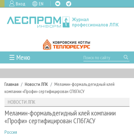
Вход
EN
☰ Меню
ГЛАВНАЯ
РУБРИКИ И ТЕМЫ
Главная
Новости ЛПК
Меламин-формальдегидный клей
РУБРИКИ ЖУРНАЛА
НОВОСТИ
компании «Профи» сертифицирован СПбГАСУ
ЛЕСНОЕ ХОЗЯЙСТВО
КАЛЕНДАРЬ СОБЫТИЙ
ПРОЕКТЫ ЛПИ
НОВОСТИ ЛПК
ЛЕСОЗАГОТОВКА
НОВОСТИ ЛПК
АНАЛИТИКА
АРХИВ
Меламин-формальдегидный клей компании
ЛЕСОПИЛЕНИЕ
НОВОСТИ ЖУРНАЛА
ПРЕДПРИЯТИЯ ЛПК
АРХИВ ЖУРНАЛОВ
«Профи» сертифицирован СПбГАСУ
О ЖУРНАЛЕ
ДЕРЕВООБРАБОТКА
НОВОСТИ КОМПАНИЙ
ЛЕСНЫЕ РЕГИОНЫ РОССИИ
СТАТЬИ
ПОДПИСКА
РЕКЛАМОДАТЕЛЯМ
Россия