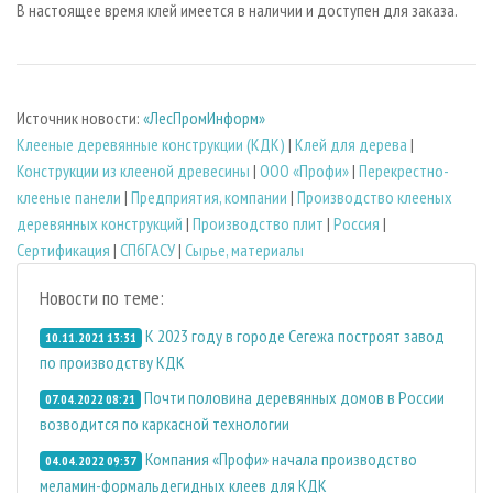
В настоящее время клей имеется в наличии и доступен для заказа.
Источник новости:
«ЛесПромИнформ»
Клееные деревянные конструкции (КДК)
|
Клей для дерева
|
Конструкции из клееной древесины
|
ООО «Профи»
|
Перекрестно-
клееные панели
|
Предприятия, компании
|
Производство клееных
деревянных конструкций
|
Производство плит
|
Россия
|
Сертификация
|
СПбГАСУ
|
Сырье, материалы
Новости по теме:
К 2023 году в городе Сегежа построят завод
10.11.2021 13:31
по производству КДК
Почти половина деревянных домов в России
07.04.2022 08:21
возводится по каркасной технологии
Компания «Профи» начала производство
04.04.2022 09:37
меламин-формальдегидных клеев для КДК