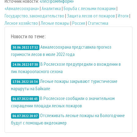
Источник новости:
«ЛесПромИнформ»
«Авиалесоохрана»
|
Аналитика
|
Борьба с лесными пожарами
|
Государство, законодательство
|
Защита лесов от пожаров
|
Итоги
|
Лесное хозяйство
|
Лесные пожары
|
Россия
|
Статистика
Новости по теме:
Авиалесоохрана представила прогноз
30.06.2022 17:52
горимости лесов в июле 2022 года
В Рослесхозе предупредили о вхождении в
24.06.2022 07:30
пик пожароопасного сезона
Лесные пожары закрывают туристические
17.06.2022 10:34
маршруты на Байкале
В Рослесхозе сообщили о значительном
06.07.2022 08:45
сокращении площади лесных пожаров
Отслеживать лесные пожары на Вологодчине
06.07.2022 20:07
будут с помощью видеокамер