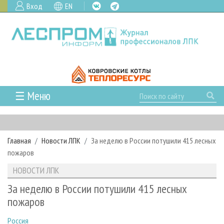
Вход
EN
☰ Меню
ГЛАВНАЯ
РУБРИКИ И ТЕМЫ
Главная
Новости ЛПК
За неделю в России потушили 415 лесных
РУБРИКИ ЖУРНАЛА
НОВОСТИ
пожаров
ЛЕСНОЕ ХОЗЯЙСТВО
КАЛЕНДАРЬ СОБЫТИЙ
ПРОЕКТЫ ЛПИ
НОВОСТИ ЛПК
ЛЕСОЗАГОТОВКА
НОВОСТИ ЛПК
АНАЛИТИКА
АРХИВ
За неделю в России потушили 415 лесных
ЛЕСОПИЛЕНИЕ
НОВОСТИ ЖУРНАЛА
ПРЕДПРИЯТИЯ ЛПК
АРХИВ ЖУРНАЛОВ
пожаров
О ЖУРНАЛЕ
ДЕРЕВООБРАБОТКА
НОВОСТИ КОМПАНИЙ
ЛЕСНЫЕ РЕГИОНЫ РОССИИ
СТАТЬИ
ПОДПИСКА
РЕКЛАМОДАТЕЛЯМ
Россия