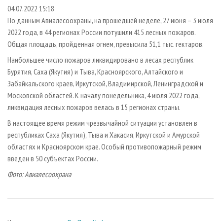
СУШКА ДРЕВЕСИНЫ
ПЕРСОНЫ
КОНТАКТЫ
РЕКЛАМА
04.07.2022 15:18
По данным Авиалесоохраны, на прошедшей неделе, 27 июня – 3 июля
ПРОИЗВОДСТВО ДРЕВЕСНЫХ ПЛИТ
МОБИЛЬНЫЕ ВЫСТАВКИ
РЕКЛАМА НА САЙТЕ
2022 года, в 44 регионах России потушили 415 лесных пожаров.
ДЕРЕВЯННОЕ ДОМОСТРОЕНИЕ
ОФИЦИАЛЬНЫЕ ДЕЛЕГАЦИИ
Общая площадь, пройденная огнем, превысила 51,1 тыс. гектаров.
ПРОИЗВОДСТВО МЕБЕЛИ
ПРИОРИТЕТНЫЕ ИНВЕСТПРОЕКТЫ
Наибольшее число пожаров ликвидировано в лесах республик
БИОЭНЕРГЕТИКА
Бурятия, Саха (Якутия) и Тыва, Красноярского, Алтайского и
RUSSIAN FORESTRY REVIEW
Забайкальского краев, Иркутской, Владимирской, Ленинградской и
ЦБП
ГАЗЕТА ЛЕСПРОМФОРУМ
Московской областей. К началу понедельника, 4 июля 2022 года,
ИНСТРУМЕНТ И МАТЕРИАЛЫ
БИБЛИОТЕКА СПЕЦИАЛИСТА
ликвидация лесных пожаров велась в 15 регионах страны.
В настоящее время режим чрезвычайной ситуации установлен в
республиках Саха (Якутия), Тыва и Хакасия, Иркутской и Амурской
областях и Красноярском крае. Особый противопожарный режим
введен в 50 субъектах России.
Фото: Авиалесоохрана