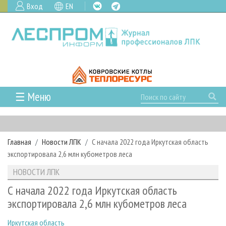
Вход
EN
☰ Меню
ГЛАВНАЯ
РУБРИКИ И ТЕМЫ
Главная
Новости ЛПК
С начала 2022 года Иркутская область
РУБРИКИ ЖУРНАЛА
НОВОСТИ
экспортировала 2,6 млн кубометров леса
ЛЕСНОЕ ХОЗЯЙСТВО
КАЛЕНДАРЬ СОБЫТИЙ
ПРОЕКТЫ ЛПИ
НОВОСТИ ЛПК
ЛЕСОЗАГОТОВКА
НОВОСТИ ЛПК
АНАЛИТИКА
АРХИВ
С начала 2022 года Иркутская область
ЛЕСОПИЛЕНИЕ
НОВОСТИ ЖУРНАЛА
ПРЕДПРИЯТИЯ ЛПК
АРХИВ ЖУРНАЛОВ
экспортировала 2,6 млн кубометров леса
О ЖУРНАЛЕ
ДЕРЕВООБРАБОТКА
НОВОСТИ КОМПАНИЙ
ЛЕСНЫЕ РЕГИОНЫ РОССИИ
СТАТЬИ
ПОДПИСКА
РЕКЛАМОДАТЕЛЯМ
Иркутская область