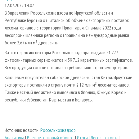
СУШКА ДРЕВЕСИНЫ
ПЕРСОНЫ
КОНТАКТЫ
РЕКЛАМА
12.07.2022 14:07
В Управлении Россельхознадзора по Иркутской области и
ПРОИЗВОДСТВО ДРЕВЕСНЫХ ПЛИТ
МОБИЛЬНЫЕ ВЫСТАВКИ
РЕКЛАМА НА САЙТЕ
Республике Бурятия отчитались об объемах экспортных поставок
ДЕРЕВЯННОЕ ДОМОСТРОЕНИЕ
ОФИЦИАЛЬНЫЕ ДЕЛЕГАЦИИ
лесоматериалов с территории Приангарья. С начала 2022 года
ПРОИЗВОДСТВО МЕБЕЛИ
лесопромышленники региона отправили на международные рынки
ПРИОРИТЕТНЫЕ ИНВЕСТПРОЕКТЫ
более 2,67 млн м³ древесины.
БИОЭНЕРГЕТИКА
RUSSIAN FORESTRY REVIEW
За этот срок инспекторы Россельхознадзора выдали 51 777
ЦБП
ГАЗЕТА ЛЕСПРОМФОРУМ
фитосанитарных сертификатов и 39 712 карантинных сертификатов.
ИНСТРУМЕНТ И МАТЕРИАЛЫ
БИБЛИОТЕКА СПЕЦИАЛИСТА
Вся продукция соответствовала требованиям стран-импортеров.
Ключевым покупателем сибирской древесины стал Китай. Иркутские
экспортеры поставили в страну почти 2,12 млн м³ лесоматериалов.
Также местный лес активно вывозился в Японию, Южную Корею и
республики Узбекистан, Кыргызстан и Беларусь.
Источник новости:
Россельхознадзор
Аналитика
|
Внешнеторговый оборот
|
Итоги
|
Лесозаготовка
|