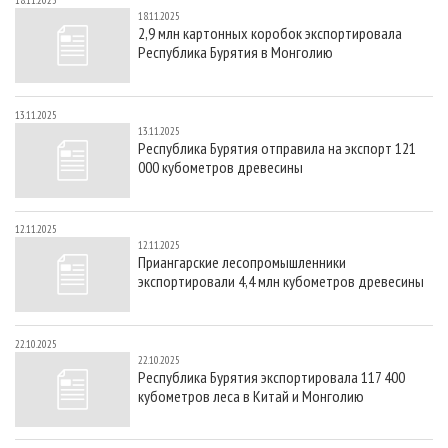
18.11.2025
СУШКА ДРЕВЕСИНЫ
ПЕРСОНЫ
КОНТАКТЫ
РЕКЛАМА
18.11.2025
2,9 млн картонных коробок экспортировала
ПРОИЗВОДСТВО ДРЕВЕСНЫХ ПЛИТ
МОБИЛЬНЫЕ ВЫСТАВКИ
РЕКЛАМА НА САЙТЕ
Республика Бурятия в Монголию
ДЕРЕВЯННОЕ ДОМОСТРОЕНИЕ
ОФИЦИАЛЬНЫЕ ДЕЛЕГАЦИИ
ПРОИЗВОДСТВО МЕБЕЛИ
ПРИОРИТЕТНЫЕ ИНВЕСТПРОЕКТЫ
13.11.2025
13.11.2025
БИОЭНЕРГЕТИКА
RUSSIAN FORESTRY REVIEW
Республика Бурятия отправила на экспорт 121
000 кубометров древесины
ЦБП
ГАЗЕТА ЛЕСПРОМФОРУМ
ИНСТРУМЕНТ И МАТЕРИАЛЫ
БИБЛИОТЕКА СПЕЦИАЛИСТА
12.11.2025
12.11.2025
Приангарские лесопромышленники
экспортировали 4,4 млн кубометров древесины
22.10.2025
22.10.2025
Республика Бурятия экспортировала 117 400
кубометров леса в Китай и Монголию