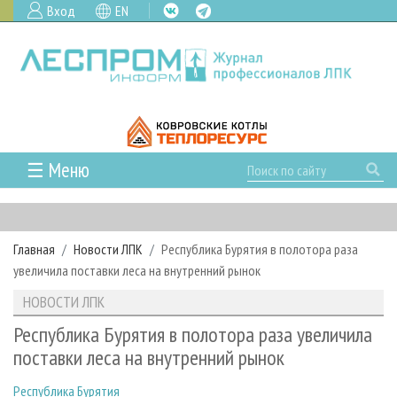
Вход
EN
☰ Меню
ГЛАВНАЯ
РУБРИКИ И ТЕМЫ
Главная
Новости ЛПК
Республика Бурятия в полотора раза
РУБРИКИ ЖУРНАЛА
НОВОСТИ
увеличила поставки леса на внутренний рынок
ЛЕСНОЕ ХОЗЯЙСТВО
КАЛЕНДАРЬ СОБЫТИЙ
ПРОЕКТЫ ЛПИ
НОВОСТИ ЛПК
ЛЕСОЗАГОТОВКА
НОВОСТИ ЛПК
АНАЛИТИКА
АРХИВ
Республика Бурятия в полотора раза увеличила
ЛЕСОПИЛЕНИЕ
НОВОСТИ ЖУРНАЛА
ПРЕДПРИЯТИЯ ЛПК
АРХИВ ЖУРНАЛОВ
поставки леса на внутренний рынок
О ЖУРНАЛЕ
ДЕРЕВООБРАБОТКА
НОВОСТИ КОМПАНИЙ
ЛЕСНЫЕ РЕГИОНЫ РОССИИ
СТАТЬИ
ПОДПИСКА
РЕКЛАМОДАТЕЛЯМ
Республика Бурятия