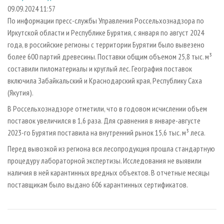
СУШКА ДРЕВЕСИНЫ
ПЕРСОНЫ
КОНТАКТЫ
РЕКЛАМА
09.09.2024 11:57
По информации пресс-службы Управления Россельхознадзора по
ПРОИЗВОДСТВО ДРЕВЕСНЫХ ПЛИТ
МОБИЛЬНЫЕ ВЫСТАВКИ
РЕКЛАМА НА САЙТЕ
Иркутской области и Республике Бурятия, с января по август 2024
ДЕРЕВЯННОЕ ДОМОСТРОЕНИЕ
ОФИЦИАЛЬНЫЕ ДЕЛЕГАЦИИ
года, в российские регионы с территории Бурятии было вывезено
ПРОИЗВОДСТВО МЕБЕЛИ
более 600 партий древесины. Поставки общим объемом 25,8 тыс. м³
ПРИОРИТЕТНЫЕ ИНВЕСТПРОЕКТЫ
составили пиломатериалы и круглый лес. География поставок
БИОЭНЕРГЕТИКА
RUSSIAN FORESTRY REVIEW
включила Забайкальский и Краснодарский края, Республику Саха
ЦБП
ГАЗЕТА ЛЕСПРОМФОРУМ
(Якутия).
ИНСТРУМЕНТ И МАТЕРИАЛЫ
БИБЛИОТЕКА СПЕЦИАЛИСТА
В Россельхознадзоре отметили, что в годовом исчислении объем
поставок увеличился в 1,6 раза. Для сравнения в январе-августе
2023-го Бурятия поставила на внутренний рынок 15,6 тыс. м³ леса.
Перед вывозкой из региона вся лесопродукция прошла стандартную
процедуру лабораторной экспертизы. Исследования не выявили
наличия в ней карантинных вредных объектов. В отчетные месяцы
поставщикам было выдано 606 карантинных сертификатов.