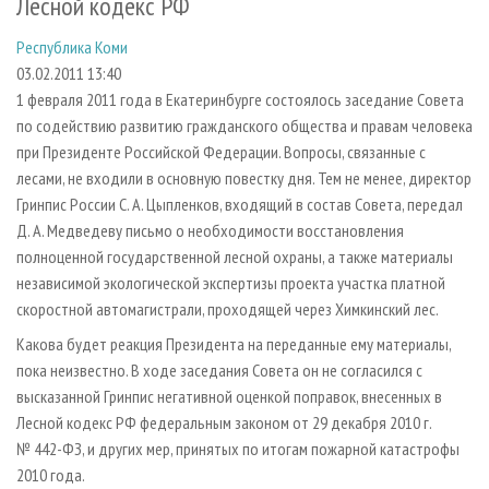
Лесной кодекс РФ
СУШКА ДРЕВЕСИНЫ
ПЕРСОНЫ
КОНТАКТЫ
РЕКЛАМА
Республика Коми
ПРОИЗВОДСТВО ДРЕВЕСНЫХ ПЛИТ
МОБИЛЬНЫЕ ВЫСТАВКИ
РЕКЛАМА НА САЙТЕ
03.02.2011 13:40
ДЕРЕВЯННОЕ ДОМОСТРОЕНИЕ
ОФИЦИАЛЬНЫЕ ДЕЛЕГАЦИИ
1 февраля 2011 года в Екатеринбурге состоялось заседание Совета
ПРОИЗВОДСТВО МЕБЕЛИ
ПРИОРИТЕТНЫЕ ИНВЕСТПРОЕКТЫ
по содействию развитию гражданского общества и правам человека
при Президенте Российской Федерации. Вопросы, связанные с
БИОЭНЕРГЕТИКА
RUSSIAN FORESTRY REVIEW
лесами, не входили в основную повестку дня. Тем не менее, директор
ЦБП
ГАЗЕТА ЛЕСПРОМФОРУМ
Гринпис России С. А. Цыпленков, входящий в состав Совета, передал
Д. А. Медведеву письмо о необходимости восстановления
ИНСТРУМЕНТ И МАТЕРИАЛЫ
БИБЛИОТЕКА СПЕЦИАЛИСТА
полноценной государственной лесной охраны, а также материалы
независимой экологической экспертизы проекта участка платной
скоростной автомагистрали, проходящей через Химкинский лес.
Какова будет реакция Президента на переданные ему материалы,
пока неизвестно. В ходе заседания Совета он не согласился с
высказанной Гринпис негативной оценкой поправок, внесенных в
Лесной кодекс РФ федеральным законом от 29 декабря 2010 г.
№ 442-ФЗ, и других мер, принятых по итогам пожарной катастрофы
2010 года.