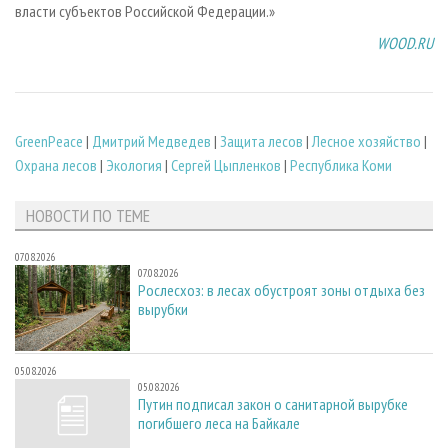
власти субъектов Российской Федерации.»
WOOD.RU
GreenPeace
|
Дмитрий Медведев
|
Защита лесов
|
Лесное хозяйство
|
Охрана лесов
|
Экология
|
Сергей Цыпленков
|
Республика Коми
НОВОСТИ ПО ТЕМЕ
07.08.2026
07.08.2026
Рослесхоз: в лесах обустроят зоны отдыха без
вырубки
05.08.2026
05.08.2026
Путин подписал закон о санитарной вырубке
погибшего леса на Байкале