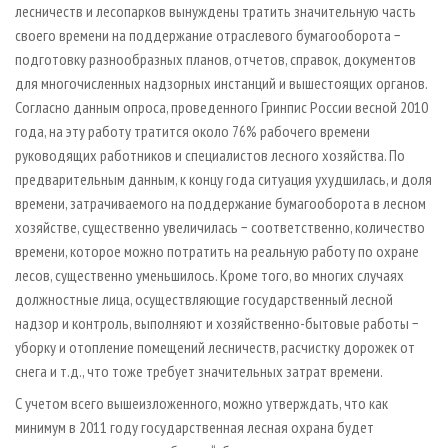
лесничеств и лесопарков вынуждены тратить значительную часть
своего времени на поддержание отраслевого бумагооборота −
подготовку разнообразных планов, отчетов, справок, документов
для многочисленных надзорных инстанций и вышестоящих органов.
Согласно данным опроса, проведенного Гринпис России весной 2010
года, на эту работу тратится около 76% рабочего времени
руководящих работников и специалистов лесного хозяйства. По
предварительным данным, к концу года ситуация ухудшилась, и доля
времени, затрачиваемого на поддержание бумагооборота в лесном
хозяйстве, существенно увеличилась − соответственно, количество
времени, которое можно потратить на реальную работу по охране
лесов, существенно уменьшилось. Кроме того, во многих случаях
должностные лица, осуществляющие государственный лесной
надзор и контроль, выполняют и хозяйственно-бытовые работы −
уборку и отопление помещений лесничеств, расчистку дорожек от
снега и т.д., что тоже требует значительных затрат времени.
С учетом всего вышеизложенного, можно утверждать, что как
минимум в 2011 году государственная лесная охрана будет