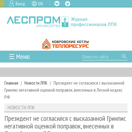
Вход
EN
☰ Меню
ГЛАВНАЯ
РУБРИКИ И ТЕМЫ
Главная
Новости ЛПК
Президент не согласился с высказанной
РУБРИКИ ЖУРНАЛА
НОВОСТИ
Гринпис негативной оценкой поправок, внесенных в Лесной кодекс
ЛЕСНОЕ ХОЗЯЙСТВО
КАЛЕНДАРЬ СОБЫТИЙ
РФ
ПРОЕКТЫ ЛПИ
ЛЕСОЗАГОТОВКА
НОВОСТИ ЛПК
АНАЛИТИКА
НОВОСТИ ЛПК
АРХИВ
ЛЕСОПИЛЕНИЕ
НОВОСТИ ЖУРНАЛА
ПРЕДПРИЯТИЯ ЛПК
АРХИВ ЖУРНАЛОВ
Президент не согласился с высказанной Гринпис
О ЖУРНАЛЕ
негативной оценкой поправок, внесенных в
ДЕРЕВООБРАБОТКА
НОВОСТИ КОМПАНИЙ
ЛЕСНЫЕ РЕГИОНЫ РОССИИ
СТАТЬИ
ПОДПИСКА
РЕКЛАМОДАТЕЛЯМ