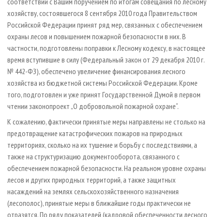
соответствии с Вашим поручением по итогам совещания по лесному
хозяйству, состоявшегося 8 сентября 2010 года Правительством
Российской Федерации принят ряд мер, связанных с обеспечением
охраны лесов и повышением пожарной безопасности в них. В
частности, подготовлены поправки к Лесному кодексу, в настоящее
время вступившие в силу (Федеральный закон от 29 декабря 2010 г.
№ 442-ФЗ), обеспечено увеличение финансирования лесного
хозяйства из бюджетной системы Российской Федерации. Кроме
того, подготовлен и уже принят Государственной Думой в первом
чтении законопроект „О добровольной пожарной охране“.
К сожалению, фактически принятые меры направлены не столько на
предотвращение катастрофических пожаров на природных
территориях, сколько на их тушение и борьбу с последствиями, а
также на структуризацию документооборота, связанного с
обеспечением пожарной безопасности. На реальном уровне охраны
лесов и других природных территорий, а также защитных
насаждений на землях сельскохозяйственного назначения
(лесополос), принятые меры в ближайшие годы практически не
отразятся. По ряду показателей (кадровой обеспеченности лесного