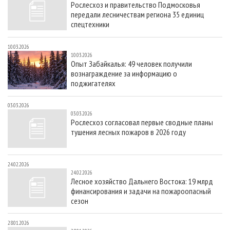
Рослесхоз и правительство Подмосковья
СУШКА ДРЕВЕСИНЫ
ПЕРСОНЫ
КОНТАКТЫ
РЕКЛАМА
передали лесничествам региона 35 единиц
ПРОИЗВОДСТВО ДРЕВЕСНЫХ ПЛИТ
МОБИЛЬНЫЕ ВЫСТАВКИ
спецтехники
РЕКЛАМА НА САЙТЕ
ДЕРЕВЯННОЕ ДОМОСТРОЕНИЕ
ОФИЦИАЛЬНЫЕ ДЕЛЕГАЦИИ
10.03.2026
10.03.2026
ПРОИЗВОДСТВО МЕБЕЛИ
ПРИОРИТЕТНЫЕ ИНВЕСТПРОЕКТЫ
Опыт Забайкалья: 49 человек получили
вознаграждение за информацию о
БИОЭНЕРГЕТИКА
RUSSIAN FORESTRY REVIEW
поджигателях
ЦБП
ГАЗЕТА ЛЕСПРОМФОРУМ
03.03.2026
ИНСТРУМЕНТ И МАТЕРИАЛЫ
БИБЛИОТЕКА СПЕЦИАЛИСТА
03.03.2026
Рослесхоз согласовал первые сводные планы
тушения лесных пожаров в 2026 году
24.02.2026
24.02.2026
Лесное хозяйство Дальнего Востока: 19 млрд
финансирования и задачи на пожароопасный
сезон
28.01.2026