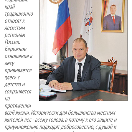
СУШКА ДРЕВЕСИНЫ
ПЕРСОНЫ
КОНТАКТЫ
РЕКЛАМА
край
традиционно
ПРОИЗВОДСТВО ДРЕВЕСНЫХ ПЛИТ
МОБИЛЬНЫЕ ВЫСТАВКИ
РЕКЛАМА НА САЙТЕ
относят к
ДЕРЕВЯННОЕ ДОМОСТРОЕНИЕ
ОФИЦИАЛЬНЫЕ ДЕЛЕГАЦИИ
лесистым
ПРОИЗВОДСТВО МЕБЕЛИ
ПРИОРИТЕТНЫЕ ИНВЕСТПРОЕКТЫ
регионам
России.
БИОЭНЕРГЕТИКА
RUSSIAN FORESTRY REVIEW
Бережное
ЦБП
ГАЗЕТА ЛЕСПРОМФОРУМ
отношение к
лесу
ИНСТРУМЕНТ И МАТЕРИАЛЫ
БИБЛИОТЕКА СПЕЦИАЛИСТА
прививается
здесь с
детства и
сохраняется
на
протяжении
всей жизни. Исторически для большинства местных
жителей лес - всему голова, а потому к его защите и
приумножению подходят добросовестно, с душой и