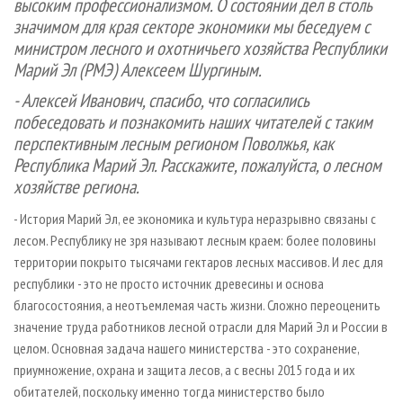
высоким профессионализмом. О состоянии дел в столь
значимом для края секторе экономики мы беседуем с
министром лесного и охотничьего хозяйства Республики
Марий Эл (РМЭ) Алексеем Шургиным.
- Алексей Иванович, спасибо, что согласились
побеседовать и познакомить наших читателей с таким
перспективным лесным регионом Поволжья, как
Республика Марий Эл. Расскажите, пожалуйста, о лесном
хозяйстве региона.
- История Марий Эл, ее экономика и культура неразрывно связаны с
лесом. Республику не зря называют лесным краем: более половины
территории покрыто тысячами гектаров лесных массивов. И лес для
республики - это не просто источник древесины и основа
благосостояния, а неотъемлемая часть жизни. Сложно переоценить
значение труда работников лесной отрасли для Марий Эл и России в
целом. Основная задача нашего министерства - это сохранение,
приумножение, охрана и защита лесов, а с весны 2015 года и их
обитателей, поскольку именно тогда министерство было