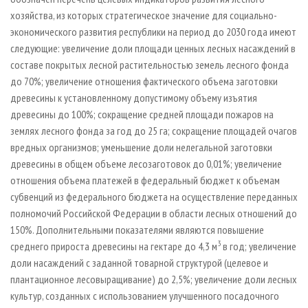
хозяйства, из которых стратегическое значение для социально-
экономического развития республики на период до 2030 года имеют
следующие: увеличение доли площади ценных лесных насаждений в
составе покрытых лесной растительностью земель лесного фонда
до 70%; увеличение отношения фактического объема заготовки
древесины к установленному допустимому объему изъятия
древесины до 100%; сокращение средней площади пожаров на
землях лесного фонда за год до 25 га; сокращение площадей очагов
вредных организмов; уменьшение доли нелегальной заготовки
древесины в общем объеме лесозаготовок до 0,01%; увеличение
отношения объема платежей в федеральный бюджет к объемам
субвенций из федерального бюджета на осуществление переданных
полномочий Российской Федерации в области лесных отношений до
150%. Дополнительными показателями являются повышение
3
среднего прироста древесины на гектаре до 4,3 м
в год; увеличение
доли насаждений с заданной товарной структурой (целевое и
плантационное лесовыращивание) до 2,5%; увеличение доли лесных
культур, созданных с использованием улучшенного посадочного