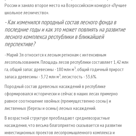
России и заняло второе место на Всероссийском конкурсе «Лучшее
школьное лесничество».
- Как изменился породный состав лесного фонда в
последние годы и как это может повлиять на развитие
лесного комплекса республики в ближайшей
перспективе?
- Марий Эл относится к лесным регионам с интенсивным
лесопользованием. Площадь лесов республики составляет 1,42 млн
3
га, общий запас древесины - 180 млн м
, общий годичный прирост
3
запаса древесины - 3,72 млн м
, лесистость - 53,6%.
Породный состав древесных насаждений в республике
сформировался исторически и сейчас в наших лесах примерно
равное соотношение хвойных (преимущественно сосны) и
лиственных (березы и осины) лесных насаждений.
В возрастной структуре преобладают средневозрастные
насаждения, что весьма благоприятно сказывается на развитии
инвестиционных проектов лесопромышленного комплекса и