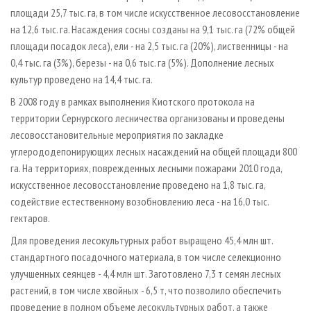
площади 25,7 тыс. га, в том числе искусственное лесовосстановление
на 12,6 тыс. га. Насаждения сосны созданы на 9,1 тыс. га (72% общей
площади посадок леса), ели - на 2,5 тыс. га (20%), лиственницы - на
0,4 тыс. га (3%), березы - на 0,6 тыс. га (5%). Дополнение лесных
культур проведено на 14,4 тыс. га.
В 2008 году в рамках выполнения Киотского протокола на
территории Сернурского лесничества организованы и проведены
лесовосстановительные мероприятия по закладке
углерододепонирующих лесных насаждений на общей площади 800
га. На территориях, поврежденных лесными пожарами 2010 года,
искусственное лесовосстановление проведено на 1,8 тыс. га,
содействие естественному возобновлению леса - на 16,0 тыс.
гектаров.
Для проведения лесокультурных работ выращено 45,4 млн шт.
стандартного посадочного материала, в том числе селекционно
улучшенных сеянцев - 4,4 млн шт. Заготовлено 7,3 т семян лесных
растений, в том числе хвойных - 6,5 т, что позволило обеспечить
проведение в полном объеме лесокультурных работ, а также