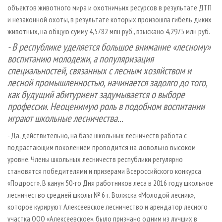
объектов животного мира и охотничьих ресурсов в результате ДТП
и незаконной охоты, в результате которых произошла гибель диких
животных, на общую сумму 4,5782 млн руб., взыскано 4,2975 млн руб.
- В республике уделяется большое внимание «лесному»
воспитанию молодежи, а популяризация
специальностей, связанных с лесным хозяйством и
лесной промышленностью, начинается задолго до того,
как будущий абитуриент задумывается о выборе
профессии. Неоценимую роль в подобном воспитании
играют школьные лесничества...
- Да, действительно, на базе школьных лесничеств работа с
подрастающим поколением проводится на довольно высоком
уровне. Члены школьных лесничеств республики регулярно
становятся победителями и призерами Всероссийского конкурса
«Подрост». В канун 50-го Дня работников леса в 2016 году школьное
лесничество средней школы № 6 г. Волжска «Молодой лесник»,
которое курируют Алексеевское лесничество и арендатор лесного
участка ООО «Алексеевское», было признано одним из лучших в