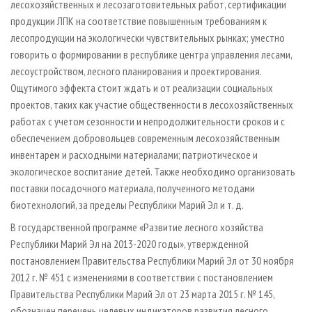
лесохозяйственных и лесозаготовительных работ, сертификации
продукции ЛПК на соответствие повышенным требованиям к
лесопродукции на экологически чувствительных рынках; уместно
говорить о формировании в республике центра управления лесами,
лесоустройством, лесного планирования и проектирования.
Ощутимого эффекта стоит ждать и от реализации социальных
проектов, таких как участие общественности в лесохозяйственных
работах с учетом сезонности и непродолжительности сроков и с
обеспечением добровольцев современным лесохозяйственным
инвентарем и расходными материалами; патриотическое и
экологическое воспитание детей. Также необходимо организовать
поставки посадочного материала, полученного методами
биотехнологий, за пределы Республики Марий Эл и т. д.
В государственной программе «Развитие лесного хозяйства
Республики Марий Эл на 2013-2020 годы», утвержденной
постановлением Правительства Республики Марий Эл от 30 ноября
2012 г. № 451 с изменениями в соответствии с постановлением
Правительства Республики Марий Эл от 23 марта 2015 г. № 145,
обозначен перечень целевых индикаторов развития лесного