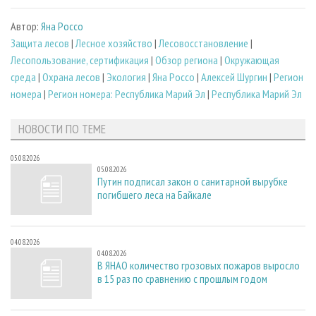
Автор:
Яна Россо
Защита лесов
|
Лесное хозяйство
|
Лесовосстановление
|
Лесопользование, сертификация
|
Обзор региона
|
Окружающая
среда
|
Охрана лесов
|
Экология
|
Яна Россо
|
Алексей Шургин
|
Регион
номера
|
Регион номера: Республика Марий Эл
|
Республика Марий Эл
НОВОСТИ ПО ТЕМЕ
05.08.2026
05.08.2026
Путин подписал закон о санитарной вырубке
погибшего леса на Байкале
04.08.2026
04.08.2026
В ЯНАО количество грозовых пожаров выросло
в 15 раз по сравнению с прошлым годом