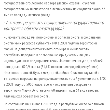
государственного лесного надзора (лесной охраны) с учетом
государственных инспекторов в лесничествах приходится около 7,3
тыс. га площади лесного фонда.
- А каковы результаты осуществления государственного
контроля в области охотнадзора?
- С момента передачи полномочий в области охоты и сохранения
охотничьих ресурсов субъектам РФ в 2008 году на территории
Марий Эл департаментом животного мира и минлесохоты
республики передано в пользование юридическим лицам и
индивидуальным предпринимателям 44 охотничьих угодья общей
площадью 1070,9 тыс. га (51,6% охотничьих угодий республики).
Численность лосей, бурых медведей, зайцев-беляков, глухарей и
тетеревов выросла: например, численность лосей увеличилась с 3700
в 2008 году до 5950 голов. Всего к охотничьим ресурсам на
территории Марий Эл отнесены 60 видов птиц и 34 вида зверей,
являющихся объектами охоты.
По состоянию на 1 января 2017 года, в республике число охотников,
у которых имеется охотничий билет единого федерального