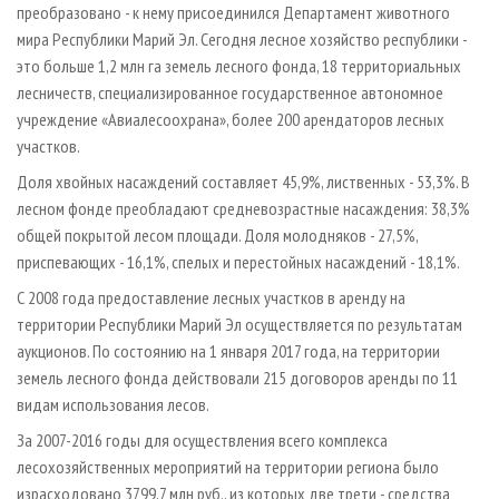
преобразовано - к нему присоединился Департамент животного
мира Республики Марий Эл. Сегодня лесное хозяйство республики -
это больше 1,2 млн га земель лесного фонда, 18 территориальных
лесничеств, специализированное государственное автономное
учреждение «Авиалесоохрана», более 200 арендаторов лесных
участков.
Доля хвойных насаждений составляет 45,9%, лиственных - 53,3%. В
лесном фонде преобладают средневозрастные насаждения: 38,3%
общей покрытой лесом площади. Доля молодняков - 27,5%,
приспевающих - 16,1%, спелых и перестойных насаждений - 18,1%.
С 2008 года предоставление лесных участков в аренду на
территории Республики Марий Эл осуществляется по результатам
аукционов. По состоянию на 1 января 2017 года, на территории
земель лесного фонда действовали 215 договоров аренды по 11
видам использования лесов.
За 2007-2016 годы для осуществления всего комплекса
лесохозяйственных мероприятий на территории региона было
израсходовано 3799,7 млн руб., из которых две трети - средства