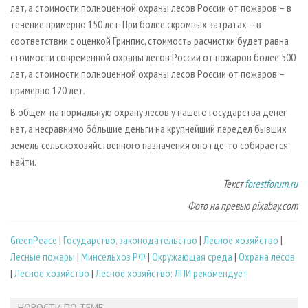
лет, а стоимости полноценной охраны лесов России от пожаров – в
течение примерно 150 лет. При более скромных затратах – в
соответствии с оценкой Гринпис, стоимость расчистки будет равна
стоимости современной охраны лесов России от пожаров более 500
лет, а стоимости полноценной охраны лесов России от пожаров –
примерно 120 лет.
В общем, на нормальную охрану лесов у нашего государства денег
нет, а несравнимо бóльшие деньги на крупнейший передел бывших
земель сельскохозяйственного назначения оно где-то собирается
найти.
Текст
forestforum.ru
Фото на превью pixabay.com
GreenPeace
|
Государство, законодательство
|
Лесное хозяйство
|
Лесные пожары
|
Минсельхоз РФ
|
Окружающая среда
|
Охрана лесов
|
Лесное хозяйство
|
Лесное хозяйство: ЛПИ рекомендует
НОВОСТИ ПО ТЕМЕ