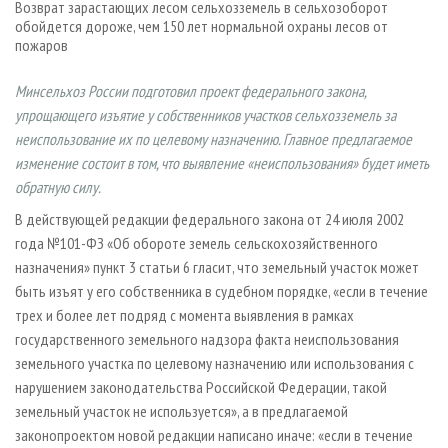
Возврат зарастающих лесом сельхозземель в сельхозоборот
СУШКА ДРЕВЕСИНЫ
ПЕРСОНЫ
КОНТАКТЫ
РЕКЛАМА
обойдется дороже, чем 150 лет нормальной охраны лесов от
ПРОИЗВОДСТВО ДРЕВЕСНЫХ ПЛИТ
пожаров
МОБИЛЬНЫЕ ВЫСТАВКИ
РЕКЛАМА НА САЙТЕ
ДЕРЕВЯННОЕ ДОМОСТРОЕНИЕ
ОФИЦИАЛЬНЫЕ ДЕЛЕГАЦИИ
Минсельхоз России подготовил проект федерального закона,
ПРОИЗВОДСТВО МЕБЕЛИ
ПРИОРИТЕТНЫЕ ИНВЕСТПРОЕКТЫ
упрощающего изъятие у собственников участков сельхозземель за
неиспользование их по целевому назначению. Главное предлагаемое
БИОЭНЕРГЕТИКА
RUSSIAN FORESTRY REVIEW
изменение состоит в том, что выявление «неиспользования» будет иметь
ЦБП
ГАЗЕТА ЛЕСПРОМФОРУМ
обратную силу.
ИНСТРУМЕНТ И МАТЕРИАЛЫ
БИБЛИОТЕКА СПЕЦИАЛИСТА
В действующей редакции федерального закона от 24 июля 2002
года №101-ФЗ «Об обороте земель сельскохозяйственного
назначения» пункт 3 статьи 6 гласит, что земельный участок может
быть изъят у его собственника в судебном порядке, «если в течение
трех и более лет подряд с момента выявления в рамках
государственного земельного надзора факта неиспользования
земельного участка по целевому назначению или использования с
нарушением законодательства Российской Федерации, такой
земельный участок не используется», а в предлагаемой
законопроектом новой редакции написано иначе: «если в течение