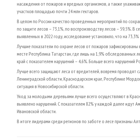
насаждения от пожаров и вредных организмов, а также ухаживаю
участков площадью почти 24 млн гектаров.
В целом по России качество проведенных мероприятий по сохран
по защите лесов – 73,1%, по воспроизводству лесов – 59,5%. В 
выявленных в 2022 году, исследование установило, что на 73,3%
Лучшие показатели по охране лесов от пожаров зафиксированы в
месте Республика Татарстан, где лишь на 1,9% обследованных л
край с показателем нарушений – 4,6%. Больше всего нарушений 
Лучше всего защищают леса от вредителей, вовремя проводят с
Ленинградской области, Краснодарском крае, Республике Мордов
ситуация в Новосибирской области.
Уход за молодыми деревьями лучше всего осуществляют в Красн
выявлено нарушений. С показателем 82% у каждой далее идут Ам
Ивановской области.
В итоге лидерами среди регионов по заботе о лесе признаны Алт