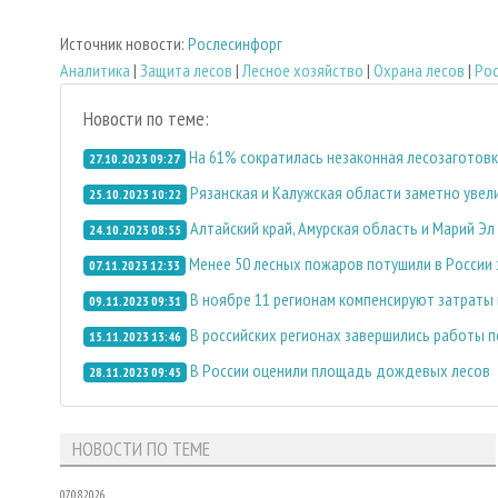
Источник новости:
Рослесинфорг
Аналитика
|
Защита лесов
|
Лесное хозяйство
|
Охрана лесов
|
Рос
Новости по теме:
На 61% сократилась незаконная лесозаготов
27.10.2023 09:27
Рязанская и Калужская области заметно увел
25.10.2023 10:22
Алтайский край, Амурская область и Марий Э
24.10.2023 08:55
Менее 50 лесных пожаров потушили в России
07.11.2023 12:33
В ноябре 11 регионам компенсируют затраты
09.11.2023 09:31
В российских регионах завершились работы п
15.11.2023 13:46
В России оценили площадь дождевых лесов
28.11.2023 09:45
НОВОСТИ ПО ТЕМЕ
07.08.2026