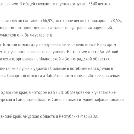
т за ними. В общей сложности оценка коснулась 3540 лесных
ению лесов составило 66,9%, по охране лесов от пожаров – 78,5%,
семи регионах проведен анализ качества устранения нарушений,
 участков они были устранены.
 Томской области, где нарушений не выявлено вовсе. На втором
есных участков выявлены нарушения. На третьем месте Алтайский
Рослесинфорг выявил в Ивановской и Волгоградской областях.
анитарные рубки и удаляют больные и погибшие насаждения в
ия, Самарской области и Забайкальском крае. наиболее критичная
одарском крае, в котором на 82,5% обследованных участков не
урская и Самарская области. Самая плохая ситуация зафиксирована в
айский край, Амурская область и Республика Марий Эл.