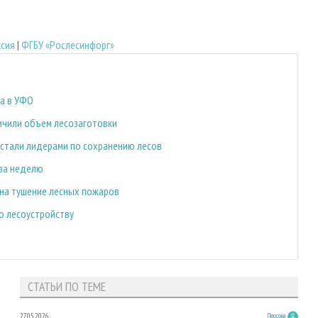
сия
|
ФГБУ «Рослесинфорг»
ка в УФО
ичили объем лесозаготовки
л стали лидерами по сохранению лесов
 за неделю
 на тушение лесных пожаров
о лесоустройству
СТАТЬИ ПО ТЕМЕ
27.05.2026
Персона