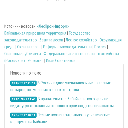
Источник новости:
«ЛесПромИнформ»
Байкальская природная территория
|
Государство,
законодательство
|
Защита лесов
|
Лесное хозяйство
|
Окружающая
среда
|
Охрана лесов
|
Реформа законодательства
|
Россия
|
Сплошные рубки леса
|
Федеральное агентство лесного хозяйства
(Рослесхоз)
|
Экология
|
Иван Советников
Новости по теме:
В России вдвое увеличилось число лесных
18.07.2022 11:51
пожаров, потушенных в зонах контроля
В правительстве Забайкальского края не
19.05.2022 14:46
видят угрозы экологии от нового производства целлюлозы
Лесные пожары закрывают туристические
17.06.2022 10:34
маршруты на Байкале