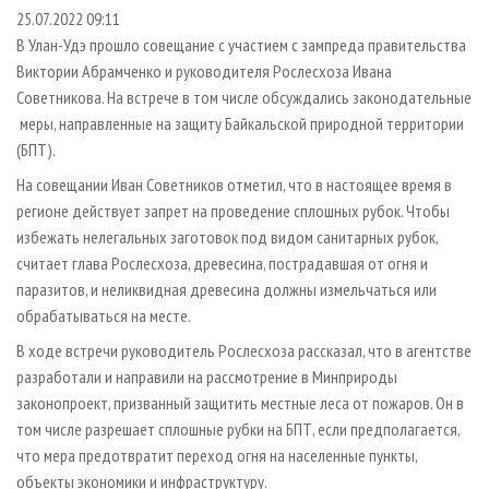
СУШКА ДРЕВЕСИНЫ
ПЕРСОНЫ
КОНТАКТЫ
РЕКЛАМА
25.07.2022 09:11
В Улан-Удэ прошло совещание с участием с зампреда правительства
ПРОИЗВОДСТВО ДРЕВЕСНЫХ ПЛИТ
МОБИЛЬНЫЕ ВЫСТАВКИ
РЕКЛАМА НА САЙТЕ
Виктории Абрамченко и руководителя Рослесхоза Ивана
ДЕРЕВЯННОЕ ДОМОСТРОЕНИЕ
ОФИЦИАЛЬНЫЕ ДЕЛЕГАЦИИ
Советникова. На встрече в том числе обсуждались законодательные
ПРОИЗВОДСТВО МЕБЕЛИ
меры, направленные на защиту Байкальской природной территории
ПРИОРИТЕТНЫЕ ИНВЕСТПРОЕКТЫ
(БПТ).
БИОЭНЕРГЕТИКА
RUSSIAN FORESTRY REVIEW
На совещании Иван Советников отметил, что в настоящее время в
ЦБП
ГАЗЕТА ЛЕСПРОМФОРУМ
регионе действует запрет на проведение сплошных рубок. Чтобы
ИНСТРУМЕНТ И МАТЕРИАЛЫ
БИБЛИОТЕКА СПЕЦИАЛИСТА
избежать нелегальных заготовок под видом санитарных рубок,
считает глава Рослесхоза, древесина, пострадавшая от огня и
паразитов, и неликвидная древесина должны измельчаться или
обрабатываться на месте.
В ходе встречи руководитель Рослесхоза рассказал, что в агентстве
разработали и направили на рассмотрение в Минприроды
законопроект, призванный защитить местные леса от пожаров. Он в
том числе разрешает сплошные рубки на БПТ, если предполагается,
что мера предотвратит переход огня на населенные пункты,
объекты экономики и инфраструктуру.