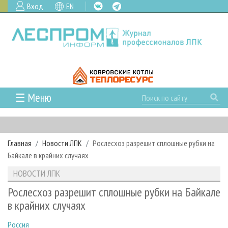
Вход
EN
☰ Меню
ГЛАВНАЯ
РУБРИКИ И ТЕМЫ
Главная
Новости ЛПК
Рослесхоз разрешит сплошные рубки на
РУБРИКИ ЖУРНАЛА
НОВОСТИ
Байкале в крайних случаях
ЛЕСНОЕ ХОЗЯЙСТВО
КАЛЕНДАРЬ СОБЫТИЙ
ПРОЕКТЫ ЛПИ
НОВОСТИ ЛПК
ЛЕСОЗАГОТОВКА
НОВОСТИ ЛПК
АНАЛИТИКА
АРХИВ
Рослесхоз разрешит сплошные рубки на Байкале
ЛЕСОПИЛЕНИЕ
НОВОСТИ ЖУРНАЛА
ПРЕДПРИЯТИЯ ЛПК
АРХИВ ЖУРНАЛОВ
в крайних случаях
О ЖУРНАЛЕ
ДЕРЕВООБРАБОТКА
НОВОСТИ КОМПАНИЙ
ЛЕСНЫЕ РЕГИОНЫ РОССИИ
СТАТЬИ
ПОДПИСКА
РЕКЛАМОДАТЕЛЯМ
Россия