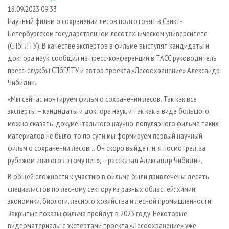
СУШКА ДРЕВЕСИНЫ
ПЕРСОНЫ
КОНТАКТЫ
РЕКЛАМА
18.09.2023 09:33
Научный фильм о сохранении лесов подготовят в Санкт-
ПРОИЗВОДСТВО ДРЕВЕСНЫХ ПЛИТ
МОБИЛЬНЫЕ ВЫСТАВКИ
РЕКЛАМА НА САЙТЕ
Петербургском государственном лесотехническом университете
ДЕРЕВЯННОЕ ДОМОСТРОЕНИЕ
ОФИЦИАЛЬНЫЕ ДЕЛЕГАЦИИ
(СПбГЛТУ). В качестве экспертов в фильме выступят кандидаты и
ПРОИЗВОДСТВО МЕБЕЛИ
доктора наук, сообщил на пресс-конференции в ТАСС руководитель
ПРИОРИТЕТНЫЕ ИНВЕСТПРОЕКТЫ
пресс-службы СПбГЛТУ и автор проекта «Лесоохранение» Александр
БИОЭНЕРГЕТИКА
RUSSIAN FORESTRY REVIEW
Чибидин.
ЦБП
ГАЗЕТА ЛЕСПРОМФОРУМ
«Мы сейчас монтируем фильм о сохранении лесов. Так как все
ИНСТРУМЕНТ И МАТЕРИАЛЫ
БИБЛИОТЕКА СПЕЦИАЛИСТА
эксперты – кандидаты и доктора наук, и так как в виде большого,
можно сказать, документального научно-популярного фильма таких
материалов не было, то по сути мы формируем первый научный
фильм о сохранении лесов… Он скоро выйдет, и, я посмотрел, за
рубежом аналогов этому нет», – рассказал Александр Чибидин.
В общей сложности к участию в фильме были привлечены десять
специалистов по лесному сектору из разных областей: химии,
экономики, биологи, лесного хозяйства и лесной промышленности.
Закрытые показы фильма пройдут в 2023 году. Некоторые
видеоматериалы с экспертами проекта «Лесоохранение» уже