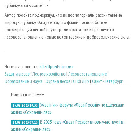
публикуются в соцсетях.
Автор проекта подчеркнул, что видеоматериалы рассчитаны на
широкую публику. Ожидается, что фильм поспособствует
популяризации лесной науки среди молодежи и привлечет к
лесовосстановлению новые волонтерские и добровольческие силы.
Источник новости:
«ЛесПромИнформ»
Защита лесов
|
Лесное хозяйство
|
Лесовосстановление
|
Образование и наука
|
Охрана лесов
|
СПбГЛТУ
|
Санкт-Петербург
Новости по теме:
Участники форума «Леса России» поддержали
15.09.2023 10:30
акцию «Сохраним лес»
В 2023 году «Свеза Ресурс» вновь участвует в
14.09.2023 08:10
акции «Сохраним лес»