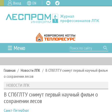
Вход
EN
☰ Меню
ГЛАВНАЯ
РУБРИКИ И ТЕМЫ
Главная
Новости ЛПК
В СПбГЛТУ снимут первый научный фильм
РУБРИКИ ЖУРНАЛА
НОВОСТИ
о сохранении лесов
ЛЕСНОЕ ХОЗЯЙСТВО
КАЛЕНДАРЬ СОБЫТИЙ
ПРОЕКТЫ ЛПИ
НОВОСТИ ЛПК
ЛЕСОЗАГОТОВКА
НОВОСТИ ЛПК
АНАЛИТИКА
АРХИВ
В СПбГЛТУ снимут первый научный фильм о
ЛЕСОПИЛЕНИЕ
НОВОСТИ ЖУРНАЛА
ПРЕДПРИЯТИЯ ЛПК
АРХИВ ЖУРНАЛОВ
сохранении лесов
О ЖУРНАЛЕ
ДЕРЕВООБРАБОТКА
НОВОСТИ КОМПАНИЙ
ЛЕСНЫЕ РЕГИОНЫ РОССИИ
СТАТЬИ
ПОДПИСКА
РЕКЛАМОДАТЕЛЯМ
Санкт-Петербург